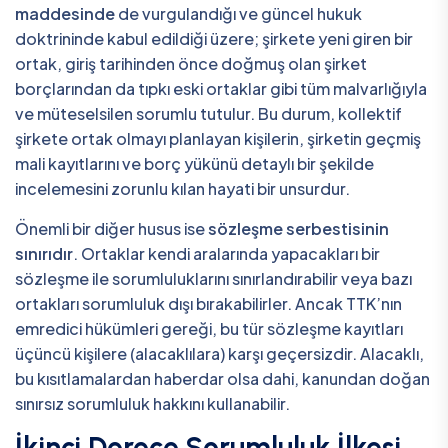
maddesinde
de vurgulandığı ve güncel hukuk
doktrininde kabul edildiği üzere; şirkete yeni giren bir
ortak, giriş tarihinden önce doğmuş olan şirket
borçlarından da tıpkı eski ortaklar gibi tüm malvarlığıyla
ve müteselsilen sorumlu tutulur. Bu durum, kollektif
şirkete ortak olmayı planlayan kişilerin, şirketin geçmiş
mali kayıtlarını ve borç yükünü detaylı bir şekilde
incelemesini zorunlu kılan hayati bir unsurdur.
Önemli bir diğer husus ise
sözleşme serbestisinin
sınırıdır
. Ortaklar kendi aralarında yapacakları bir
sözleşme ile sorumluluklarını sınırlandırabilir veya bazı
ortakları sorumluluk dışı bırakabilirler. Ancak TTK’nın
emredici hükümleri gereği, bu tür sözleşme kayıtları
üçüncü kişilere (alacaklılara) karşı geçersizdir. Alacaklı,
bu kısıtlamalardan haberdar olsa dahi, kanundan doğan
sınırsız sorumluluk hakkını kullanabilir.
İkinci Derece Sorumluluk İlkesi