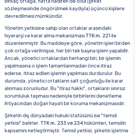
birkaç ortağa, hatta nadiren de olsa (şirket
sözleşmesinde öngörülmek kaydıyla) üçüncü kişilere
devredilmesi mümkündür.
Yönetim yetkisine sahip olan ortaklar arasındaki
hiyerarşi ve karar alma mekanizması
TTK m. 221
ile
düzenlenmiştir. Bu maddeye göre, yönetim işleri birden
çok ortağa verilmişse, her biri tek başına işlem yapabilir.
Ancak, yönetici ortaklardan herhangi biri, bir işlemin
yapılmasına o işlem tamamlanmadan önce itiraz
ederse, itiraz edilen işlemin yapılması durdurulur. Bu
durumda, yönetici ortakların salt çoğunluğu ile karar
alınması zorunludur. Bu "itiraz hakkı", ortakların sınırsız
sorumluluk taşıması nedeniyle birbirlerini denetleme
ihtiyacından doğan hayati bir koruma mekanizmasıdır.
Şirketin dış dünyadaki hukuki statüsünü ise "temsil
yetkisi" belirler.
TTK m. 233 ve 234
hükümleri, temsilin
kapsamını netleştirmiştir. Temsil yetkisi, şirketin işletme