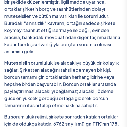
bir şekilde düzenlenmiştir. İlgili madde uyarınca,
ortaklar şirketin borç ve taahhütlerinden dolayı
müteselsilen ve bütün malvarlıkları ile sorumludur.
Buradaki "sınırsızlık" kavramı, ortağın sadece şirkete
koymayı taahhüt ettiği sermaye ile değil, evinden
aracına, bankadaki mevduatından diğer taşınmazlarına
kadar tüm kişisel varlığıyla borçtan sorumlu olması
anlamına gelir.
Müteselsil sorumluluk
ise alacaklıya büyük bir kolaylık
sağlar. Şirketten alacağını tahsil edemeyen bir kişi,
borcun tamamı için ortaklardan herhangi birine veya
hepsine birden başvurabilir. Borcun ortaklar arasında
paylaştırılması alacaklıyı bağlamaz; alacaklı, ödeme
gücü en yüksek gördüğü ortağa giderek borcun
tamamının ifasını talep etme hakkına sahiptir.
Bu sorumluluk rejimi, şirkete sonradan katılan ortaklar
için de oldukça katıdır.
6762 sayılı mülga TTK’nın 178.