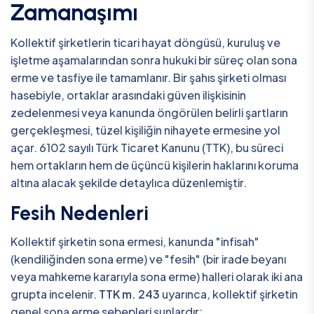
Zamanaşımı
Kollektif şirketlerin ticari hayat döngüsü, kuruluş ve
işletme aşamalarından sonra hukuki bir süreç olan sona
erme ve tasfiye ile tamamlanır. Bir şahıs şirketi olması
hasebiyle, ortaklar arasındaki güven ilişkisinin
zedelenmesi veya kanunda öngörülen belirli şartların
gerçekleşmesi, tüzel kişiliğin nihayete ermesine yol
açar. 6102 sayılı Türk Ticaret Kanunu (TTK), bu süreci
hem ortakların hem de üçüncü kişilerin haklarını koruma
altına alacak şekilde detaylıca düzenlemiştir.
Fesih Nedenleri
Kollektif şirketin sona ermesi, kanunda "infisah"
(kendiliğinden sona erme) ve "fesih" (bir irade beyanı
veya mahkeme kararıyla sona erme) halleri olarak iki ana
grupta incelenir.
TTK m. 243
uyarınca, kollektif şirketin
genel sona erme sebepleri şunlardır: