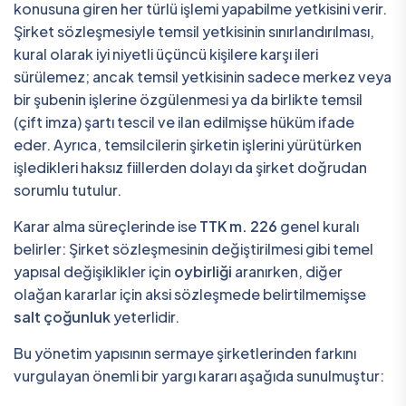
konusuna giren her türlü işlemi yapabilme yetkisini verir.
Şirket sözleşmesiyle temsil yetkisinin sınırlandırılması,
kural olarak iyi niyetli üçüncü kişilere karşı ileri
sürülemez; ancak temsil yetkisinin sadece merkez veya
bir şubenin işlerine özgülenmesi ya da birlikte temsil
(çift imza) şartı tescil ve ilan edilmişse hüküm ifade
eder. Ayrıca, temsilcilerin şirketin işlerini yürütürken
işledikleri haksız fiillerden dolayı da şirket doğrudan
sorumlu tutulur.
Karar alma süreçlerinde ise
TTK m. 226
genel kuralı
belirler: Şirket sözleşmesinin değiştirilmesi gibi temel
yapısal değişiklikler için
oybirliği
aranırken, diğer
olağan kararlar için aksi sözleşmede belirtilmemişse
salt çoğunluk
yeterlidir.
Bu yönetim yapısının sermaye şirketlerinden farkını
vurgulayan önemli bir yargı kararı aşağıda sunulmuştur: