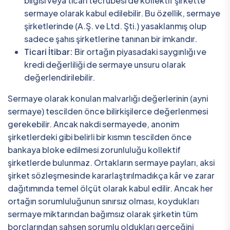
bilgisi veya ticari tecrübesi de kollektif şirkette
sermaye olarak kabul edilebilir. Bu özellik, sermaye
şirketlerinde (A.Ş. ve Ltd. Şti.) yasaklanmış olup
sadece şahıs şirketlerine tanınan bir imkandır.
Ticari İtibar:
Bir ortağın piyasadaki saygınlığı ve
kredi değerliliği de sermaye unsuru olarak
değerlendirilebilir.
Sermaye olarak konulan malvarlığı değerlerinin (ayni
sermaye) tescilden önce bilirkişilerce değerlenmesi
gerekebilir. Ancak nakdi sermayede, anonim
şirketlerdeki gibi belirli bir kısmın tescilden önce
bankaya bloke edilmesi zorunluluğu kollektif
şirketlerde bulunmaz. Ortakların sermaye payları, aksi
şirket sözleşmesinde kararlaştırılmadıkça kâr ve zarar
dağıtımında temel ölçüt olarak kabul edilir. Ancak her
ortağın sorumluluğunun sınırsız olması, koydukları
sermaye miktarından bağımsız olarak şirketin tüm
borçlarından şahsen sorumlu oldukları gerçeğini