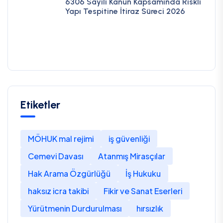
6306 Sayılı Kanun Kapsamında Riskli
Yapı Tespitine İtiraz Süreci 2026
Etiketler
MÖHUK mal rejimi
iş güvenliği
Cemevi Davası
Atanmış Mirasçılar
Hak Arama Özgürlüğü
İş Hukuku
haksız icra takibi
Fikir ve Sanat Eserleri
Yürütmenin Durdurulması
hırsızlık