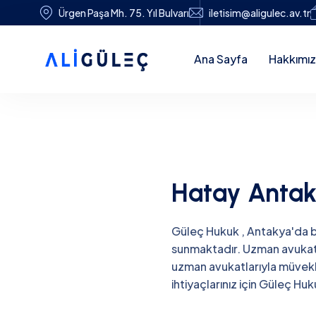
Ürgen Paşa Mh. 75. Yıl Bulvarı
iletisim@aligulec.av.tr
Ana Sayfa
Hakkımı
Hatay Antak
Güleç Hukuk , Antakya'da b
sunmaktadır. Uzman avukat 
uzman avukatlarıyla müvekk
ihtiyaçlarınız için Güleç Hu