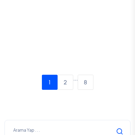
Almanya'da Evlenen Çiftlerin
Türkiye'deki Mal Rejimi Düzenlemesi
Av. Ali Haydar GÜLEÇ
18 Mart,2026
...
1
2
8