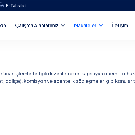
E-Tahsilat
zda
Çalışma Alanlarımız
Makaleler
İletişim
 ticari işlemlerle ilgili düzenlemeleri kapsayan önemli bir hukuk 
enet, poliçe), komisyon ve acentelik sözleşmeleri gibi konular