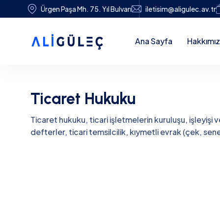
Ürgen Paşa Mh. 75. Yıl Bulvarı
iletisim@aligulec.av.tr
Ana Sayfa
Hakkımı
Ticaret Hukuku
Ticaret hukuku, ticari işletmelerin kuruluşu, işleyişi ve
defterler, ticari temsilcilik, kıymetli evrak (çek, s