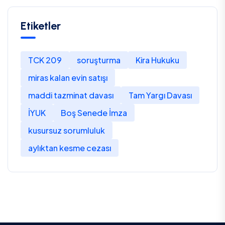
Etiketler
TCK 209
soruşturma
Kira Hukuku
miras kalan evin satışı
maddi tazminat davası
Tam Yargı Davası
İYUK
Boş Senede İmza
kusursuz sorumluluk
aylıktan kesme cezası