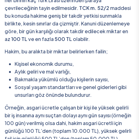
her birinin kaç Türk Lirası üzerinden paraya
çevrileceğinin tayin edilmesidir.
TCK m. 52/2
maddesi
bu konuda hakime geniş bir takdir yetkisi sunmakla
birlikte, kesin sınırlar da çizmiştir. Kanuni düzenlemeye
göre, bir gün karşılığı olarak takdir edilecek miktar en
az
100 TL
ve en fazla
500 TL
olabilir.
Hakim, bu aralıkta bir miktar belirlerken failin;
Kişisel ekonomik durumu,
Aylık geliri ve mal varlığı,
Bakmakla yükümlü olduğu kişilerin sayısı,
Sosyal yaşam standartları ve genel giderleri gibi
unsurları göz önünde bulundurur.
Örneğin, asgari ücretle çalışan bir kişi ile yüksek gelirli
bir iş insanına aynı suçtan dolayı aynı gün sayısı (örneğin
100 gün) verilmiş olsa dahi, hakim asgari ücretli için
günlüğü 100 TL’den (toplam 10.000 TL), yüksek gelirli
fail için günlüğü 500 TL’den (toplam 50.000 TL)