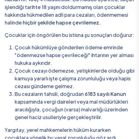
işlendiği tarihte 18 yaşını doldurmamış olan çocuklar
hakkında hükmedilen adli para cezaları, ödenmemesi
halinde
hiçbir şekilde hapse çevrilemez.
Çocuklar için öngörülen bu istisna şu sonuçları doğurur:
Çocuk hükümlüye gönderilen ödeme emrinde
"ödenmezse hapse çevrileceği" ihtarının yer alması
hukuka aykırıdır.
Çocuk cezayı ödemezse, yetişkinlerde olduğu gibi
kamuya yararlı işte çalışma zorunluluğu veya hapis
cezası gündeme gelmez.
Bu cezaların tahsili, doğrudan
6183 sayılı Kanun
kapsamında vergi daireleri veya mal müdürlükleri
aracılığıyla, çocuğun (varsa) malvarlığı üzerinden
genel haciz usulleriyle gerçekleştirilir.
Yargıtay, yerel mahkemelerin hüküm kurarken
çocuklara yönelik bu yasal zorunluluğu göz ardı