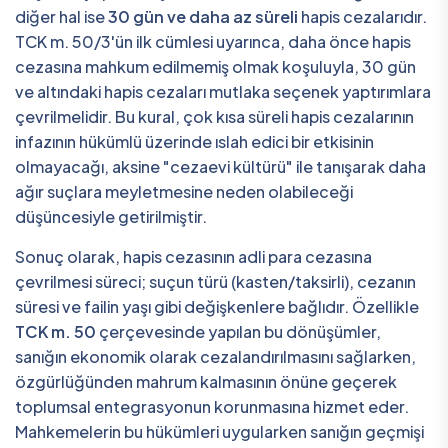
diğer hal ise
30 gün ve daha az süreli
hapis cezalarıdır.
TCK m. 50/3'ün ilk cümlesi uyarınca, daha önce hapis
cezasına mahkum edilmemiş olmak koşuluyla, 30 gün
ve altındaki hapis cezaları mutlaka seçenek yaptırımlara
çevrilmelidir. Bu kural, çok kısa süreli hapis cezalarının
infazının hükümlü üzerinde ıslah edici bir etkisinin
olmayacağı, aksine "cezaevi kültürü" ile tanışarak daha
ağır suçlara meyletmesine neden olabileceği
düşüncesiyle getirilmiştir.
Sonuç olarak, hapis cezasının adli para cezasına
çevrilmesi süreci; suçun türü (kasten/taksirli), cezanın
süresi ve failin yaşı gibi değişkenlere bağlıdır. Özellikle
TCK m. 50
çerçevesinde yapılan bu dönüşümler,
sanığın ekonomik olarak cezalandırılmasını sağlarken,
özgürlüğünden mahrum kalmasının önüne geçerek
toplumsal entegrasyonun korunmasına hizmet eder.
Mahkemelerin bu hükümleri uygularken sanığın geçmişi