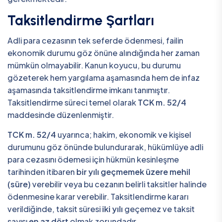
Taksitlendirme Şartları
Adli para cezasının tek seferde ödenmesi, failin
ekonomik durumu göz önüne alındığında her zaman
mümkün olmayabilir. Kanun koyucu, bu durumu
gözeterek hem yargılama aşamasında hem de infaz
aşamasında taksitlendirme imkanı tanımıştır.
Taksitlendirme süreci temel olarak
TCK m. 52/4
maddesinde düzenlenmiştir.
TCK m. 52/4
uyarınca; hakim, ekonomik ve kişisel
durumunu göz önünde bulundurarak, hükümlüye adli
para cezasını ödemesi için hükmün kesinleşme
tarihinden itibaren
bir yılı geçmemek üzere mehil
(süre)
verebilir veya bu cezanın belirli taksitler halinde
ödenmesine karar verebilir. Taksitlendirme kararı
verildiğinde, taksit süresi
iki yılı
geçemez ve taksit
sayısı
en az dört
olmak zorundadır.