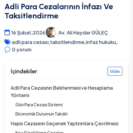
Adli Para Cezalarının İnfazı Ve
Taksitlendirme
16 Şubat,2026
Av. Ali Haydar GÜLEÇ
adli para cezası
,
taksitlendirme
,
infaz hukuku
,
0
yorum
İçindekiler
Gizle
Adli Para Cezasının Belirlenmesi ve Hesaplama
Yöntemi
Gün Para Cezası Sistemi
Ekonomik Durumun Takdiri
Hapis Cezasının Seçenek Yaptırımlara Çevrilmesi
Kısa Süreli Hapis Cezaları