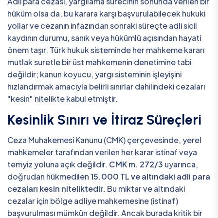
Adli para cezası, yargılama sürecinin sonunda verilen bir
hüküm olsa da, bu karara karşı başvurulabilecek hukuki
yollar ve cezanın infazından sonraki süreçte adli sicil
kaydının durumu, sanık veya hükümlü açısından hayati
önem taşır. Türk hukuk sisteminde her mahkeme kararı
mutlak suretle bir üst mahkemenin denetimine tabi
değildir; kanun koyucu, yargı sisteminin işleyişini
hızlandırmak amacıyla belirli sınırlar dahilindeki cezaları
"kesin" nitelikte kabul etmiştir.
Kesinlik Sınırı ve İtiraz Süreçleri
Ceza Muhakemesi Kanunu (CMK) çerçevesinde, yerel
mahkemeler tarafından verilen her karar istinaf veya
temyiz yoluna açık değildir.
CMK m. 272/3
uyarınca,
doğrudan hükmedilen
15.000 TL ve altındaki adli para
cezaları kesin niteliktedir.
Bu miktar ve altındaki
cezalar için bölge adliye mahkemesine (istinaf)
başvurulması mümkün değildir. Ancak burada kritik bir