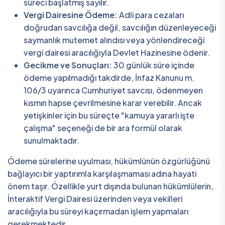
süreci başlatmış sayılır.
Vergi Dairesine Ödeme:
Adli para cezaları
doğrudan savcılığa değil, savcılığın düzenleyeceği
saymanlık mutemet alındısı veya yönlendireceği
vergi dairesi aracılığıyla Devlet Hazinesine ödenir.
Gecikme ve Sonuçları:
30 günlük süre içinde
ödeme yapılmadığı takdirde, İnfaz Kanunu m.
106/3 uyarınca Cumhuriyet savcısı, ödenmeyen
kısmın hapse çevrilmesine karar verebilir. Ancak
yetişkinler için bu süreçte "kamuya yararlı işte
çalışma" seçeneği de bir ara formül olarak
sunulmaktadır.
Ödeme sürelerine uyulması, hükümlünün özgürlüğünü
bağlayıcı bir yaptırımla karşılaşmaması adına hayati
önem taşır. Özellikle yurt dışında bulunan hükümlülerin,
İnteraktif Vergi Dairesi üzerinden veya vekilleri
aracılığıyla bu süreyi kaçırmadan işlem yapmaları
gerekmektedir.