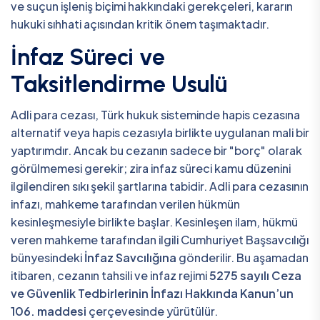
ve suçun işleniş biçimi hakkındaki gerekçeleri, kararın
hukuki sıhhati açısından kritik önem taşımaktadır.
İnfaz Süreci ve
Taksitlendirme Usulü
Adli para cezası, Türk hukuk sisteminde hapis cezasına
alternatif veya hapis cezasıyla birlikte uygulanan mali bir
yaptırımdır. Ancak bu cezanın sadece bir "borç" olarak
görülmemesi gerekir; zira infaz süreci kamu düzenini
ilgilendiren sıkı şekil şartlarına tabidir. Adli para cezasının
infazı, mahkeme tarafından verilen hükmün
kesinleşmesiyle birlikte başlar. Kesinleşen ilam, hükmü
veren mahkeme tarafından ilgili Cumhuriyet Başsavcılığı
bünyesindeki
İnfaz Savcılığına
gönderilir. Bu aşamadan
itibaren, cezanın tahsili ve infaz rejimi
5275 sayılı Ceza
ve Güvenlik Tedbirlerinin İnfazı Hakkında Kanun’un
106. maddesi
çerçevesinde yürütülür.