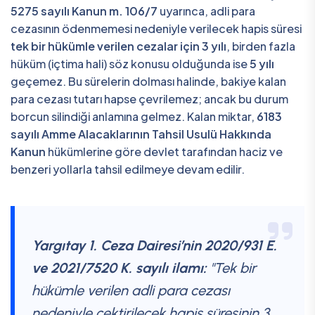
5275 sayılı Kanun m. 106/7
uyarınca, adli para
cezasının ödenmemesi nedeniyle verilecek hapis süresi
tek bir hükümle verilen cezalar için 3 yılı
, birden fazla
hüküm (içtima hali) söz konusu olduğunda ise
5 yılı
geçemez. Bu sürelerin dolması halinde, bakiye kalan
para cezası tutarı hapse çevrilemez; ancak bu durum
borcun silindiği anlamına gelmez. Kalan miktar,
6183
sayılı Amme Alacaklarının Tahsil Usulü Hakkında
Kanun
hükümlerine göre devlet tarafından haciz ve
benzeri yollarla tahsil edilmeye devam edilir.
Yargıtay 1. Ceza Dairesi’nin 2020/931 E.
ve 2021/7520 K. sayılı ilamı:
"Tek bir
hükümle verilen adli para cezası
nedeniyle çektirilecek hapis süresinin 3