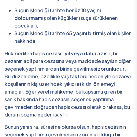
Suçun işlendiği tarihte henüz
18 yaşını
doldurmamış
olan küçükler (suça sürüklenen
çocuklar),
Suçun işlendiği tarihte
65 yaşını bitirmiş
olan kişiler
hakkında,
Hükmedilen hapis cezası
1 yıl veya daha az
ise, bu
cezanın adli para cezasına veya maddede sayılan diğer
seçenek yaptırımlardan birine çevrilmesi
zorunludur
.
Bu düzenleme, özellikle yaş faktörü nedeniyle cezaevi
koşullarının kişi üzerindeki yıkıcı etkisini önlemeyi
amaçlar. Eğer yerel mahkeme, bu kapsama giren bir
sanık hakkında hapis cezasını seçenek yaptırıma
çevirmeden doğrudan hapis cezası olarak bırakırsa, bu
durum bozma nedeni sayılır.
Bunun yanı sıra, süresi ne olursa olsun, hapis cezasının
seçenek yaptırıma çevrilmesinin zorunlu olduğu bir