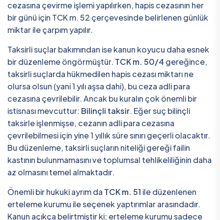
cezasına çevirme işlemi yapılırken, hapis cezasının her
bir günü için TCK m. 52 çerçevesinde belirlenen günlük
miktar ile çarpım yapılır.
Taksirli suçlar bakımından ise kanun koyucu daha esnek
bir düzenleme öngörmüştür.
TCK m. 50/4
gereğince,
taksirli suçlarda hükmedilen hapis cezası miktarı ne
olursa olsun (yani 1 yılı aşsa dahi), bu ceza adli para
cezasına çevrilebilir. Ancak bu kuralın çok önemli bir
istisnası mevcuttur:
Bilinçli taksir
. Eğer suç bilinçli
taksirle işlenmişse, cezanın adli para cezasına
çevrilebilmesi için yine 1 yıllık süre sınırı geçerli olacaktır.
Bu düzenleme, taksirli suçların niteliği gereği failin
kastının bulunmamasını ve toplumsal tehlikeliliğinin daha
az olmasını temel almaktadır.
Önemli bir hukuki ayrım da
TCK m. 51
ile düzenlenen
erteleme kurumu ile seçenek yaptırımlar arasındadır.
Kanun açıkça belirtmiştir ki; erteleme kurumu sadece