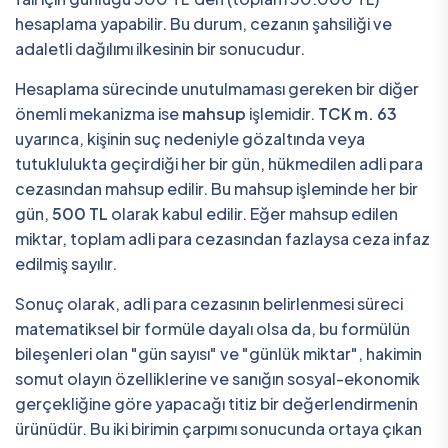
hesaplama yapabilir. Bu durum, cezanın şahsiliği ve
adaletli dağılımı ilkesinin bir sonucudur.
Hesaplama sürecinde unutulmaması gereken bir diğer
önemli mekanizma ise
mahsup
işlemidir.
TCK m. 63
uyarınca, kişinin suç nedeniyle gözaltında veya
tutuklulukta geçirdiği her bir gün, hükmedilen adli para
cezasından mahsup edilir. Bu mahsup işleminde her bir
gün,
500 TL
olarak kabul edilir. Eğer mahsup edilen
miktar, toplam adli para cezasından fazlaysa ceza infaz
edilmiş sayılır.
Sonuç olarak, adli para cezasının belirlenmesi süreci
matematiksel bir formüle dayalı olsa da, bu formülün
bileşenleri olan "gün sayısı" ve "günlük miktar", hakimin
somut olayın özelliklerine ve sanığın sosyal-ekonomik
gerçekliğine göre yapacağı titiz bir değerlendirmenin
ürünüdür. Bu iki birimin çarpımı sonucunda ortaya çıkan