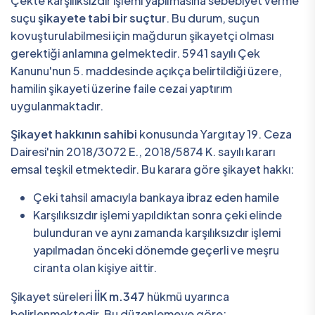
Çekte karşılıksızdır işlemi yapılmasına sebebiyet verme
suçu
şikayete tabi bir suçtur
. Bu durum, suçun
kovuşturulabilmesi için mağdurun şikayetçi olması
gerektiği anlamına gelmektedir. 5941 sayılı Çek
Kanunu'nun 5. maddesinde açıkça belirtildiği üzere,
hamilin şikayeti üzerine faile cezai yaptırım
uygulanmaktadır.
Şikayet hakkının sahibi
konusunda Yargıtay 19. Ceza
Dairesi'nin 2018/3072 E., 2018/5874 K. sayılı kararı
emsal teşkil etmektedir. Bu karara göre şikayet hakkı:
Çeki tahsil amacıyla bankaya ibraz eden hamile
Karşılıksızdır işlemi yapıldıktan sonra çeki elinde
bulunduran ve aynı zamanda karşılıksızdır işlemi
yapılmadan önceki dönemde geçerli ve meşru
ciranta olan kişiye aittir.
Şikayet süreleri
İİK m.347
hükmü uyarınca
belirlenmektedir. Bu düzenlemeye göre: