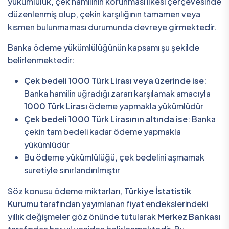
yükümlülük, çek hamilinin korunması ilkesi çerçevesinde
düzenlenmiş olup, çekin karşılığının tamamen veya
kısmen bulunmaması durumunda devreye girmektedir.
Banka ödeme yükümlülüğünün kapsamı şu şekilde
belirlenmektedir:
Çek bedeli 1000 Türk Lirası veya üzerinde ise
:
Banka hamilin uğradığı zararı karşılamak amacıyla
1000 Türk Lirası
ödeme yapmakla yükümlüdür
Çek bedeli 1000 Türk Lirasının altında ise
: Banka
çekin tam bedeli kadar ödeme yapmakla
yükümlüdür
Bu ödeme yükümlülüğü, çek bedelini aşmamak
suretiyle sınırlandırılmıştır
Söz konusu ödeme miktarları,
Türkiye İstatistik
Kurumu
tarafından yayımlanan fiyat endekslerindeki
yıllık değişmeler göz önünde tutularak
Merkez Bankası