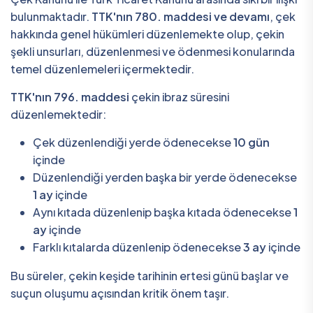
bulunmaktadır.
TTK'nın 780. maddesi ve devamı
, çek
hakkında genel hükümleri düzenlemekte olup, çekin
şekli unsurları, düzenlenmesi ve ödenmesi konularında
temel düzenlemeleri içermektedir.
TTK'nın 796. maddesi
çekin ibraz süresini
düzenlemektedir:
Çek düzenlendiği yerde ödenecekse
10 gün
içinde
Düzenlendiği yerden başka bir yerde ödenecekse
1 ay
içinde
Aynı kıtada düzenlenip başka kıtada ödenecekse
1
ay
içinde
Farklı kıtalarda düzenlenip ödenecekse
3 ay
içinde
Bu süreler, çekin keşide tarihinin ertesi günü başlar ve
suçun oluşumu açısından kritik önem taşır.