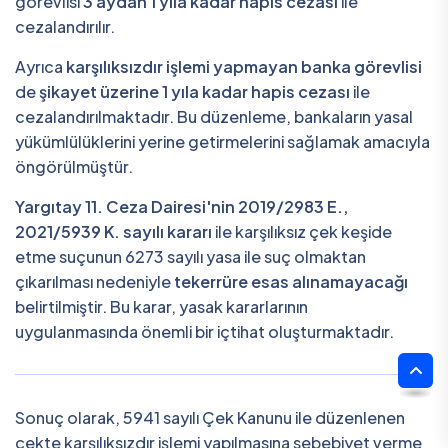
görevlisi
3 aydan 1 yıla kadar hapis cezası
ile
cezalandırılır.
Ayrıca
karşılıksızdır işlemi yapmayan banka görevlisi
de
şikayet üzerine 1 yıla kadar hapis cezası
ile
cezalandırılmaktadır. Bu düzenleme, bankaların yasal
yükümlülüklerini yerine getirmelerini sağlamak amacıyla
öngörülmüştür.
Yargıtay 11. Ceza Dairesi'nin 2019/2983 E.,
2021/5939 K. sayılı kararı
ile karşılıksız çek keşide
etme suçunun 6273 sayılı yasa ile suç olmaktan
çıkarılması nedeniyle
tekerrüre esas alınamayacağı
belirtilmiştir. Bu karar, yasak kararlarının
uygulanmasında önemli bir içtihat oluşturmaktadır.
Sonuç olarak, 5941 sayılı Çek Kanunu ile düzenlenen
çekte karşılıksızdır işlemi yapılmasına sebebiyet verme