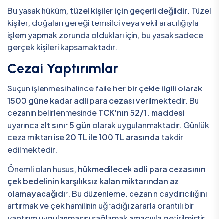
Bu yasak hüküm,
tüzel kişiler için geçerli değildir
. Tüzel
kişiler, doğaları gereği temsilci veya vekil aracılığıyla
işlem yapmak zorunda oldukları için, bu yasak sadece
gerçek kişileri kapsamaktadır.
Cezai Yaptırımlar
Suçun işlenmesi halinde faile
her bir çekle ilgili olarak
1500 güne kadar adli para cezası
verilmektedir. Bu
cezanın belirlenmesinde
TCK'nın 52/1. maddesi
uyarınca
alt sınır 5 gün
olarak uygulanmaktadır. Günlük
ceza miktarı ise
20 TL ile 100 TL arasında
takdir
edilmektedir.
Önemli olan husus,
hükmedilecek adli para cezasının
çek bedelinin karşılıksız kalan miktarından az
olamayacağıdır
. Bu düzenleme, cezanın caydırıcılığını
artırmak ve çek hamilinin uğradığı zararla orantılı bir
yaptırım uygulanmasını sağlamak amacıyla getirilmiştir.