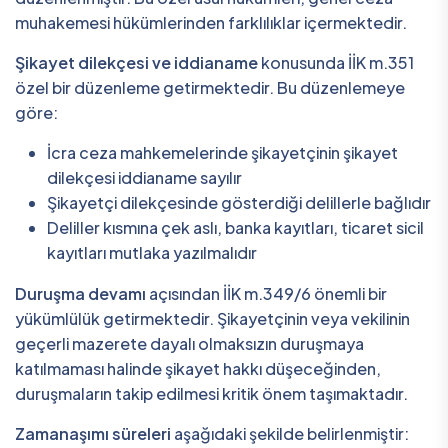
muhakemesi hükümlerinden farklılıklar içermektedir.
Şikayet dilekçesi ve iddianame
konusunda İİK m.351
özel bir düzenleme getirmektedir. Bu düzenlemeye
göre:
İcra ceza mahkemelerinde şikayetçinin şikayet
dilekçesi iddianame sayılır
Şikayetçi dilekçesinde gösterdiği delillerle bağlıdır
Deliller kısmına çek aslı, banka kayıtları, ticaret sicil
kayıtları mutlaka yazılmalıdır
Duruşma devamı
açısından İİK m.349/6 önemli bir
yükümlülük getirmektedir. Şikayetçinin veya vekilinin
geçerli mazerete dayalı olmaksızın duruşmaya
katılmaması halinde şikayet hakkı düşeceğinden,
duruşmaların takip edilmesi kritik önem taşımaktadır.
Zamanaşımı süreleri
aşağıdaki şekilde belirlenmiştir: