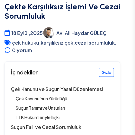
Çekte Karşılıksız İşlemi Ve Cezai
Sorumluluk
18 Eylül,2025
Av. Ali Haydar GÜLEÇ
çek hukuku
,
karşılıksız çek
,
cezai sorumluluk
,
0
yorum
İçindekiler
Gizle
Çek Kanunu ve Suçun Yasal Düzenlemesi
Çek Kanunu'nun Yürürlüğü
Suçun Tanımı ve Unsurları
TTK Hükümleriyle İlişki
Suçun Faili ve Cezai Sorumluluk