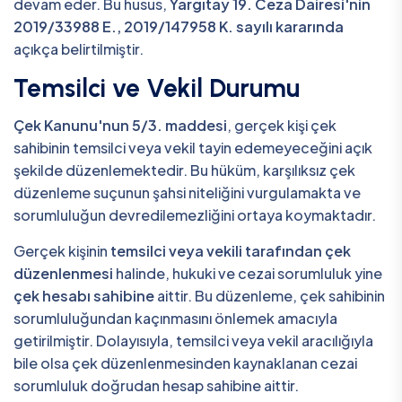
devam eder. Bu husus,
Yargıtay 19. Ceza Dairesi'nin
2019/33988 E., 2019/147958 K. sayılı kararında
açıkça belirtilmiştir.
Temsilci ve Vekil Durumu
Çek Kanunu'nun 5/3. maddesi
, gerçek kişi çek
sahibinin temsilci veya vekil tayin edemeyeceğini açık
şekilde düzenlemektedir. Bu hüküm, karşılıksız çek
düzenleme suçunun şahsi niteliğini vurgulamakta ve
sorumluluğun devredilemezliğini ortaya koymaktadır.
Gerçek kişinin
temsilci veya vekili tarafından çek
düzenlenmesi
halinde, hukuki ve cezai sorumluluk yine
çek hesabı sahibine
aittir. Bu düzenleme, çek sahibinin
sorumluluğundan kaçınmasını önlemek amacıyla
getirilmiştir. Dolayısıyla, temsilci veya vekil aracılığıyla
bile olsa çek düzenlenmesinden kaynaklanan cezai
sorumluluk doğrudan hesap sahibine aittir.