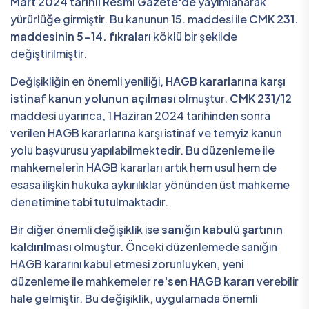
Mart 2024 tarihli Resmi Gazete'de
yayımlanarak
yürürlüğe girmiştir. Bu kanunun 15. maddesi ile
CMK 231.
maddesinin 5-14. fıkraları
köklü bir şekilde
değiştirilmiştir.
Değişikliğin en önemli yeniliği,
HAGB kararlarına karşı
istinaf kanun yolunun açılması
olmuştur.
CMK 231/12
maddesi uyarınca, 1 Haziran 2024 tarihinden sonra
verilen HAGB kararlarına karşı istinaf ve temyiz kanun
yolu başvurusu yapılabilmektedir. Bu düzenleme ile
mahkemelerin HAGB kararları artık hem usul hem de
esasa ilişkin hukuka aykırılıklar yönünden üst mahkeme
denetimine tabi tutulmaktadır.
Bir diğer önemli değişiklik ise
sanığın kabulü şartının
kaldırılması
olmuştur. Önceki düzenlemede sanığın
HAGB kararını kabul etmesi zorunluyken, yeni
düzenleme ile mahkemeler
re'sen HAGB kararı
verebilir
hale gelmiştir. Bu değişiklik, uygulamada önemli