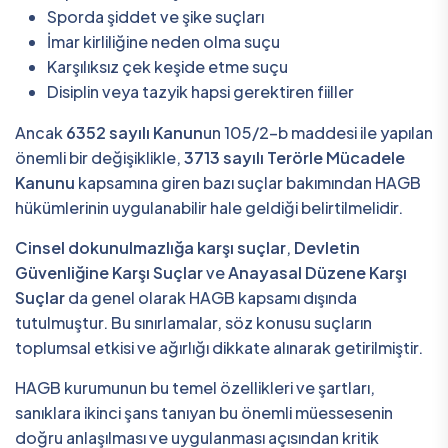
Sporda şiddet ve şike suçları
İmar kirliliğine neden olma suçu
Karşılıksız çek keşide etme suçu
Disiplin veya tazyik hapsi gerektiren fiiller
Ancak
6352 sayılı Kanun
un 105/2-b maddesi ile yapılan
önemli bir değişiklikle,
3713 sayılı Terörle Mücadele
Kanunu
kapsamına giren bazı suçlar bakımından HAGB
hükümlerinin uygulanabilir hale geldiği belirtilmelidir.
Cinsel dokunulmazlığa karşı suçlar
,
Devletin
Güvenliğine Karşı Suçlar
ve
Anayasal Düzene Karşı
Suçlar
da genel olarak HAGB kapsamı dışında
tutulmuştur. Bu sınırlamalar, söz konusu suçların
toplumsal etkisi ve ağırlığı dikkate alınarak getirilmiştir.
HAGB kurumunun bu temel özellikleri ve şartları,
sanıklara ikinci şans tanıyan bu önemli müessesenin
doğru anlaşılması ve uygulanması açısından kritik