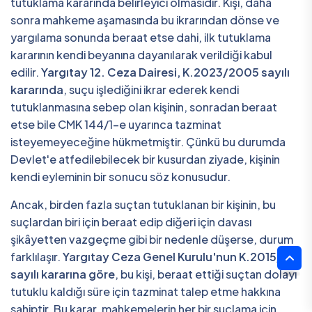
tutuklama kararında belirleyici olmasıdır. Kişi, daha
sonra mahkeme aşamasında bu ikrarından dönse ve
yargılama sonunda beraat etse dahi, ilk tutuklama
kararının kendi beyanına dayanılarak verildiği kabul
edilir.
Yargıtay 12. Ceza Dairesi, K.2023/2005 sayılı
kararında
, suçu işlediğini ikrar ederek kendi
tutuklanmasına sebep olan kişinin, sonradan beraat
etse bile CMK 144/1-e uyarınca tazminat
isteyemeyeceğine hükmetmiştir. Çünkü bu durumda
Devlet'e atfedilebilecek bir kusurdan ziyade, kişinin
kendi eyleminin bir sonucu söz konusudur.
Ancak, birden fazla suçtan tutuklanan bir kişinin, bu
suçlardan biri için beraat edip diğeri için davası
şikâyetten vazgeçme gibi bir nedenle düşerse, durum
farklılaşır.
Yargıtay Ceza Genel Kurulu'nun K.2015/144
sayılı kararına göre
, bu kişi, beraat ettiği suçtan dolayı
tutuklu kaldığı süre için tazminat talep etme hakkına
sahiptir. Bu karar, mahkemelerin her bir suçlama için