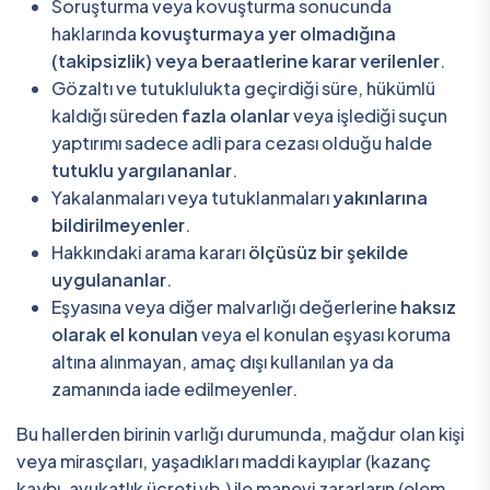
Soruşturma veya kovuşturma sonucunda
haklarında
kovuşturmaya yer olmadığına
(takipsizlik) veya beraatlerine karar verilenler
.
Gözaltı ve tutuklulukta geçirdiği süre, hükümlü
kaldığı süreden
fazla olanlar
veya işlediği suçun
yaptırımı sadece adli para cezası olduğu halde
tutuklu yargılananlar
.
Yakalanmaları veya tutuklanmaları
yakınlarına
bildirilmeyenler
.
Hakkındaki arama kararı
ölçüsüz bir şekilde
uygulananlar
.
Eşyasına veya diğer malvarlığı değerlerine
haksız
olarak el konulan
veya el konulan eşyası koruma
altına alınmayan, amaç dışı kullanılan ya da
zamanında iade edilmeyenler.
Bu hallerden birinin varlığı durumunda, mağdur olan kişi
veya mirasçıları, yaşadıkları maddi kayıplar (kazanç
kaybı, avukatlık ücreti vb.) ile manevi zararların (elem,