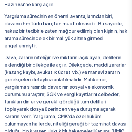
Hazinesi
'ne karşı açılır.
Yargılama sürecinin en önemli avantajlarından biri,
davanın
her türlü harçtan muaf
olmasıdır. Bu sayede,
haksız bir tedbirle zaten mağdur edilmiş olan kişinin, hak
arama sürecinde ek bir mali yük altına girmesi
engellenmiştir.
Dava, zararın niteliğini ve miktarını açıklayan, delillerin
eklendiği bir dilekçe ile açılır. Dilekçede, maddi zararlar
(kazanç kaybı, avukatlık ücreti vb.) ve manevi zararın
gerekçeleri detaylıca anlatılmalıdır. Mahkeme,
yargılama sırasında davacının sosyal ve ekonomik
durumunu araştırır, SGK ve vergi kayıtlarını celbeder,
tanıkları dinler ve gerekli gördüğü tüm delilleri
toplayarak dosya üzerinden veya duruşma açarak
kararını verir. Yargılama, CMK'da özel hüküm
bulunmayan hallerde, niteliği gereği bir tazminat davası
olduğu için kıyasen Hukuk Muhakemeleri Kanunu (HMK)