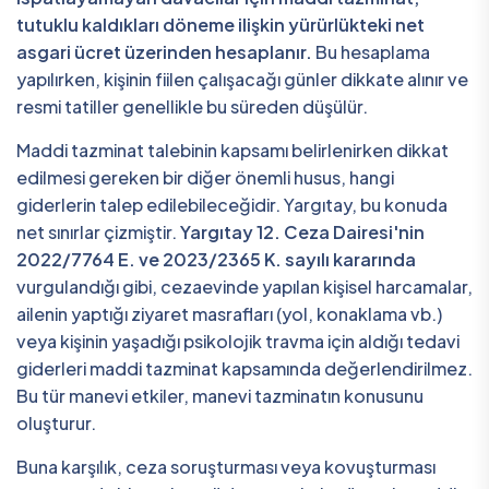
tutuklu kaldıkları döneme ilişkin yürürlükteki net
asgari ücret üzerinden hesaplanır.
Bu hesaplama
yapılırken, kişinin fiilen çalışacağı günler dikkate alınır ve
resmi tatiller genellikle bu süreden düşülür.
Maddi tazminat talebinin kapsamı belirlenirken dikkat
edilmesi gereken bir diğer önemli husus, hangi
giderlerin talep edilebileceğidir. Yargıtay, bu konuda
net sınırlar çizmiştir.
Yargıtay 12. Ceza Dairesi'nin
2022/7764 E. ve 2023/2365 K. sayılı kararında
vurgulandığı gibi, cezaevinde yapılan kişisel harcamalar,
ailenin yaptığı ziyaret masrafları (yol, konaklama vb.)
veya kişinin yaşadığı psikolojik travma için aldığı tedavi
giderleri maddi tazminat kapsamında değerlendirilmez.
Bu tür manevi etkiler, manevi tazminatın konusunu
oluşturur.
Buna karşılık, ceza soruşturması veya kovuşturması