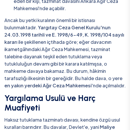
eden bir kişi, tazminat davasını Ankara Ağır Ceza
Mahkemesi'nde açabilir.
Ancak bu yetki kuralının önemli bir istisnası
bulunmaktadır.
Yargıtay Ceza Genel Kurulu'nun
24.03.1998 tarihli ve E. 1998/6-49, K. 1998/104 sayılı
kararı
ile şekillenen içtihada göre; eğer davacının
ikametgâhındaki Ağır Ceza Mahkemesi, tazminat
talebine dayanak teşkil eden tutuklama veya
tutukluluğun devamı gibi bir karara katılmışsa, o
mahkeme davaya bakamaz. Bu durum, hâkimin
tarafsızlığı ilkesinin bir gereğidir. Bu halde dava, o yere
en yakın yerdeki Ağır Ceza Mahkemesi
'nde açılmalıdır.
Yargılama Usulü ve Harç
Muafiyeti
Haksız tutuklama tazminatı davası, kendine özgü usul
kuralları barındırır. Bu davalar, Devlet'e, yani
Maliye