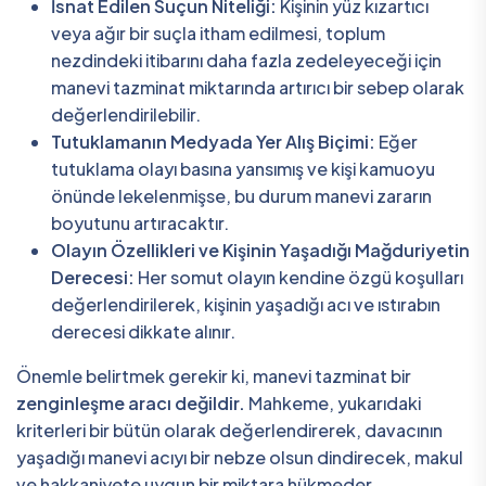
İsnat Edilen Suçun Niteliği:
Kişinin yüz kızartıcı
veya ağır bir suçla itham edilmesi, toplum
nezdindeki itibarını daha fazla zedeleyeceği için
manevi tazminat miktarında artırıcı bir sebep olarak
değerlendirilebilir.
Tutuklamanın Medyada Yer Alış Biçimi:
Eğer
tutuklama olayı basına yansımış ve kişi kamuoyu
önünde lekelenmişse, bu durum manevi zararın
boyutunu artıracaktır.
Olayın Özellikleri ve Kişinin Yaşadığı Mağduriyetin
Derecesi:
Her somut olayın kendine özgü koşulları
değerlendirilerek, kişinin yaşadığı acı ve ıstırabın
derecesi dikkate alınır.
Önemle belirtmek gerekir ki, manevi tazminat bir
zenginleşme aracı değildir.
Mahkeme, yukarıdaki
kriterleri bir bütün olarak değerlendirerek, davacının
yaşadığı manevi acıyı bir nebze olsun dindirecek, makul
ve hakkaniyete uygun bir miktara hükmeder.