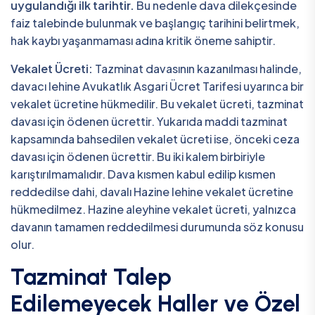
uygulandığı ilk tarihtir.
Bu nedenle dava dilekçesinde
faiz talebinde bulunmak ve başlangıç tarihini belirtmek,
hak kaybı yaşanmaması adına kritik öneme sahiptir.
Vekalet Ücreti:
Tazminat davasının kazanılması halinde,
davacı lehine Avukatlık Asgari Ücret Tarifesi uyarınca bir
vekalet ücretine hükmedilir. Bu vekalet ücreti, tazminat
davası için ödenen ücrettir. Yukarıda maddi tazminat
kapsamında bahsedilen vekalet ücreti ise, önceki ceza
davası için ödenen ücrettir. Bu iki kalem birbiriyle
karıştırılmamalıdır. Dava kısmen kabul edilip kısmen
reddedilse dahi, davalı Hazine lehine vekalet ücretine
hükmedilmez. Hazine aleyhine vekalet ücreti, yalnızca
davanın tamamen reddedilmesi durumunda söz konusu
olur.
Tazminat Talep
Edilemeyecek Haller ve Özel