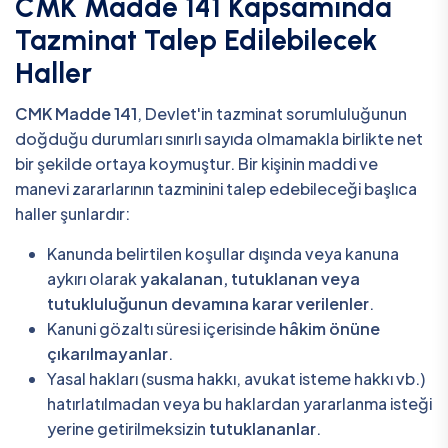
CMK Madde 141 Kapsamında
Tazminat Talep Edilebilecek
Haller
CMK Madde 141
, Devlet'in tazminat sorumluluğunun
doğduğu durumları sınırlı sayıda olmamakla birlikte net
bir şekilde ortaya koymuştur. Bir kişinin maddi ve
manevi zararlarının tazminini talep edebileceği başlıca
haller şunlardır:
Kanunda belirtilen koşullar dışında veya kanuna
aykırı olarak
yakalanan, tutuklanan veya
tutukluluğunun devamına karar verilenler
.
Kanuni gözaltı süresi içerisinde
hâkim önüne
çıkarılmayanlar
.
Yasal hakları (susma hakkı, avukat isteme hakkı vb.)
hatırlatılmadan veya bu haklardan yararlanma isteği
yerine getirilmeksizin
tutuklananlar
.