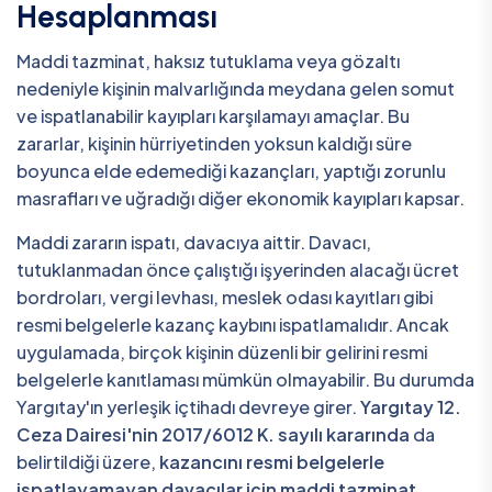
Hesaplanması
Maddi tazminat, haksız tutuklama veya gözaltı
nedeniyle kişinin malvarlığında meydana gelen somut
ve ispatlanabilir kayıpları karşılamayı amaçlar. Bu
zararlar, kişinin hürriyetinden yoksun kaldığı süre
boyunca elde edemediği kazançları, yaptığı zorunlu
masrafları ve uğradığı diğer ekonomik kayıpları kapsar.
Maddi zararın ispatı, davacıya aittir. Davacı,
tutuklanmadan önce çalıştığı işyerinden alacağı ücret
bordroları, vergi levhası, meslek odası kayıtları gibi
resmi belgelerle kazanç kaybını ispatlamalıdır. Ancak
uygulamada, birçok kişinin düzenli bir gelirini resmi
belgelerle kanıtlaması mümkün olmayabilir. Bu durumda
Yargıtay'ın yerleşik içtihadı devreye girer.
Yargıtay 12.
Ceza Dairesi'nin 2017/6012 K. sayılı kararında
da
belirtildiği üzere,
kazancını resmi belgelerle
ispatlayamayan davacılar için maddi tazminat,