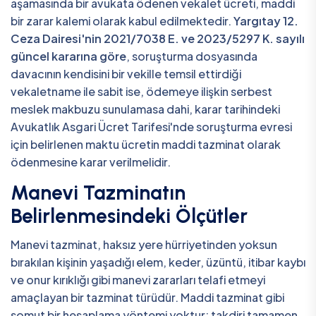
aşamasında bir avukata ödenen vekalet ücreti, maddi
bir zarar kalemi olarak kabul edilmektedir.
Yargıtay 12.
Ceza Dairesi'nin 2021/7038 E. ve 2023/5297 K. sayılı
güncel kararına göre
, soruşturma dosyasında
davacının kendisini bir vekille temsil ettirdiği
vekaletname ile sabit ise, ödemeye ilişkin serbest
meslek makbuzu sunulamasa dahi, karar tarihindeki
Avukatlık Asgari Ücret Tarifesi'nde soruşturma evresi
için belirlenen maktu ücretin maddi tazminat olarak
ödenmesine karar verilmelidir.
Manevi Tazminatın
Belirlenmesindeki Ölçütler
Manevi tazminat, haksız yere hürriyetinden yoksun
bırakılan kişinin yaşadığı elem, keder, üzüntü, itibar kaybı
ve onur kırıklığı gibi manevi zararları telafi etmeyi
amaçlayan bir tazminat türüdür. Maddi tazminat gibi
somut bir hesaplama yöntemi yoktur; takdiri tamamen