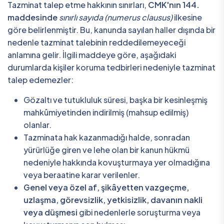
Tazminat talep etme hakkının sınırları,
CMK'nın 144.
maddesinde
sınırlı sayıda (numerus clausus)
ilkesine
göre belirlenmiştir. Bu, kanunda sayılan haller dışında bir
nedenle tazminat talebinin reddedilemeyeceği
anlamına gelir. İlgili maddeye göre, aşağıdaki
durumlarda kişiler koruma tedbirleri nedeniyle tazminat
talep edemezler:
Gözaltı ve tutukluluk süresi, başka bir kesinleşmiş
mahkûmiyetinden indirilmiş (mahsup edilmiş)
olanlar.
Tazminata hak kazanmadığı halde, sonradan
yürürlüğe giren ve lehe olan bir kanun hükmü
nedeniyle hakkında kovuşturmaya yer olmadığına
veya beraatine karar verilenler.
Genel veya özel af, şikâyetten vazgeçme,
uzlaşma, görevsizlik, yetkisizlik, davanın nakli
veya düşmesi
gibi nedenlerle soruşturma veya