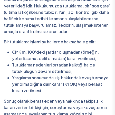
yeterli değildir. Hukukumuzda tutuklama, bir "son çare"
(ultima ratio) ilkesine tabidir. Yani, adli kontrol gibi daha
hafif bir koruma tedbiri ile amaca ulaşılabilecekse,
tutuklamaya başvurulamaz. Tedbirin, ulaşılmak istenen
amaçla orantılı olması zorunludur.
Bir tutuklama işlemi şu hallerde haksız hale gelir:
CMK m. 100'deki şartlar oluşmadan (örneğin,
yeterli somut delil olmadan) karar verilmesi,
Tutuklama nedenleri ortadan kalktığı halde
tutukluluğun devam ettirilmesi,
Yargılama sonucunda kişi hakkında
kovuşturmaya
yer olmadığına dair karar (KYOK)
veya
beraat
kararı verilmesi.
Sonuç olarak beraat eden veya hakkında takipsizlik
kararı verilen bir kişi için, soruşturma veya kovuşturma
aşamasında uygulanan tutuklama, gözaltı gibi