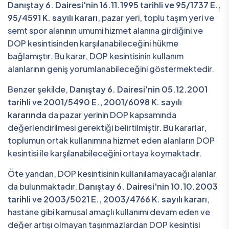
Danıştay 6. Dairesi'nin 16.11.1995 tarihli ve 95/1737 E.,
95/4591 K. sayılı kararı
, pazar yeri, toplu taşım yeri ve
semt spor alanının umumi hizmet alanına girdiğini ve
DOP kesintisinden karşılanabileceğini hükme
bağlamıştır. Bu karar, DOP kesintisinin kullanım
alanlarının geniş yorumlanabileceğini göstermektedir.
Benzer şekilde,
Danıştay 6. Dairesi'nin 05.12.2001
tarihli ve 2001/5490 E., 2001/6098 K. sayılı
kararında
da pazar yerinin DOP kapsamında
değerlendirilmesi gerektiği belirtilmiştir. Bu kararlar,
toplumun ortak kullanımına hizmet eden alanların DOP
kesintisi ile karşılanabileceğini ortaya koymaktadır.
Öte yandan, DOP kesintisinin kullanılamayacağı alanlar
da bulunmaktadır.
Danıştay 6. Dairesi'nin 10.10.2003
tarihli ve 2003/5021 E., 2003/4766 K. sayılı kararı
,
hastane gibi kamusal amaçlı kullanımı devam eden ve
değer artışı olmayan taşınmazlardan DOP kesintisi