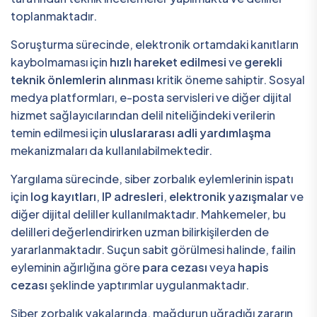
toplanmaktadır.
Soruşturma sürecinde, elektronik ortamdaki kanıtların
kaybolmaması için
hızlı hareket edilmesi
ve
gerekli
teknik önlemlerin alınması
kritik öneme sahiptir. Sosyal
medya platformları, e-posta servisleri ve diğer dijital
hizmet sağlayıcılarından delil niteliğindeki verilerin
temin edilmesi için
uluslararası adli yardımlaşma
mekanizmaları da kullanılabilmektedir.
Yargılama sürecinde, siber zorbalık eylemlerinin ispatı
için
log kayıtları
,
IP adresleri
,
elektronik yazışmalar
ve
diğer dijital deliller kullanılmaktadır. Mahkemeler, bu
delilleri değerlendirirken uzman bilirkişilerden de
yararlanmaktadır. Suçun sabit görülmesi halinde, failin
eyleminin ağırlığına göre
para cezası
veya
hapis
cezası
şeklinde yaptırımlar uygulanmaktadır.
Siber zorbalık vakalarında, mağdurun uğradığı zararın