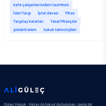
kafe çalışanları kıdem tazminatı
İdari Yargı
İptal davası
Miras
Yargıtay kararları
Yasal Mirasçılar
şiddetli elem
hukuk teknolojileri
Güleç Hukuk , Hatay Antakya'da bulunan, geniş bir