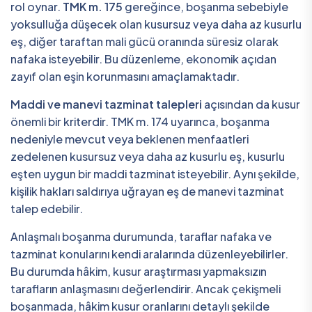
rol oynar.
TMK m. 175
gereğince, boşanma sebebiyle
yoksulluğa düşecek olan kusursuz veya daha az kusurlu
eş, diğer taraftan mali gücü oranında süresiz olarak
nafaka isteyebilir. Bu düzenleme, ekonomik açıdan
zayıf olan eşin korunmasını amaçlamaktadır.
Maddi ve manevi tazminat talepleri
açısından da kusur
önemli bir kriterdir. TMK m. 174 uyarınca, boşanma
nedeniyle mevcut veya beklenen menfaatleri
zedelenen kusursuz veya daha az kusurlu eş, kusurlu
eşten uygun bir maddi tazminat isteyebilir. Aynı şekilde,
kişilik hakları saldırıya uğrayan eş de manevi tazminat
talep edebilir.
Anlaşmalı boşanma durumunda, taraflar nafaka ve
tazminat konularını kendi aralarında düzenleyebilirler.
Bu durumda hâkim, kusur araştırması yapmaksızın
tarafların anlaşmasını değerlendirir. Ancak çekişmeli
boşanmada, hâkim kusur oranlarını detaylı şekilde