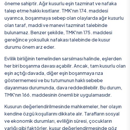
öneme sahiptir. Ağır kusurlu eşin tazminat ve nafaka
talep etme hakkı kısıtlanır. TMK'nın 174. maddesi
uyarınca, boşanmaya sebep olan olaylarda ağır kusurlu
olan taraf, maddi ve manevi tazminat talebinde
bulunamaz. Benzer şekilde, TMK'nın 175. maddesi
gereğince yoksulluk nafakası talebinde de kusur
durumu önem arz eder.
Evlilik birliğinin temelinden sarsılması halinde, eşlerden
her biri boşanma davası açabilir. Ancak, tam kusurlu olan
eşin açtığı davada, diğer eşin boşanmaya rıza
göstermemesi ve bu tutumunun haklı sebebe
dayanması durumunda, dava reddedilebilir. Bu durum,
TMK'nın 166. maddesinin önemli bir uygulamasıdır.
Kusurun değerlendirilmesinde mahkemeler, her olayın
kendine özgü koşullarını dikkate alır. Tarafların sosyal
ve ekonomik durumları, evliliğin süresi, çocukların
varlığı gibi faktörler, kusur değerlendirmesinde göz