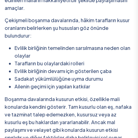
edinilen malların hakkaniyetli bir şekilde paylaşılmasını
amaçlar.
Çekişmeli boşanma davalarında, hâkim tarafların kusur
oranlarını belirlerken şu hususları göz önünde
bulundurur:
Evlilik birliğinin temelinden sarsılmasına neden olan
olaylar
Tarafların bu olaylardaki rolleri
Evlilik birliğinin devamı için gösterilen çaba
Sadakat yükümlülüğüne uyma durumu
Ailenin geçimi için yapılan katkılar
Boşanma davalarında kusurun etkisi, özellikle mali
konularda kendini gösterir. Tam kusurlu olan eş, nafaka
ve tazminat talep edemezken, kusursuz veya az
kusurlu eş bu haklardan yararlanabilir. Ancak mal
paylaşımı ve velayet gibi konularda kusurun etkisi
sınırlıdır ve diğer faktörler daha belirleyici rol oynar.