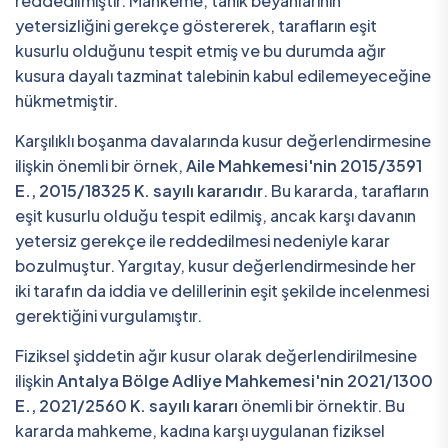
reddedilmiştir. Mahkeme, tanık beyanlarının
yetersizliğini gerekçe göstererek, tarafların eşit
kusurlu olduğunu tespit etmiş ve bu durumda ağır
kusura dayalı tazminat talebinin kabul edilemeyeceğine
hükmetmiştir.
Karşılıklı boşanma davalarında kusur değerlendirmesine
ilişkin önemli bir örnek,
Aile Mahkemesi'nin 2015/3591
E., 2015/18325 K. sayılı kararıdır
. Bu kararda, tarafların
eşit kusurlu olduğu tespit edilmiş, ancak karşı davanın
yetersiz gerekçe ile reddedilmesi nedeniyle karar
bozulmuştur. Yargıtay, kusur değerlendirmesinde her
iki tarafın da iddia ve delillerinin eşit şekilde incelenmesi
gerektiğini vurgulamıştır.
Fiziksel şiddetin ağır kusur olarak değerlendirilmesine
ilişkin
Antalya Bölge Adliye Mahkemesi'nin 2021/1300
E., 2021/2560 K. sayılı kararı
önemli bir örnektir. Bu
kararda mahkeme, kadına karşı uygulanan fiziksel