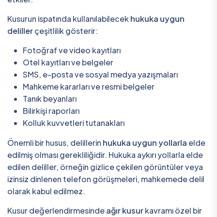
Kusurun ispatında kullanılabilecek
hukuka uygun
deliller
çeşitlilik gösterir:
Fotoğraf ve video kayıtları
Otel kayıtları ve belgeler
SMS, e-posta ve sosyal medya yazışmaları
Mahkeme kararları ve resmi belgeler
Tanık beyanları
Bilirkişi raporları
Kolluk kuvvetleri tutanakları
Önemli bir husus, delillerin
hukuka uygun yollarla
elde
edilmiş olması gerekliliğidir. Hukuka aykırı yollarla elde
edilen deliller, örneğin gizlice çekilen görüntüler veya
izinsiz dinlenen telefon görüşmeleri, mahkemede delil
olarak kabul edilmez.
Kusur değerlendirmesinde
ağır kusur
kavramı özel bir