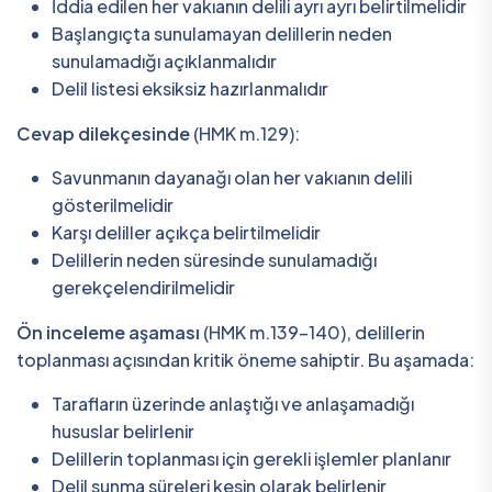
İddia edilen her vakıanın delili ayrı ayrı belirtilmelidir
Başlangıçta sunulamayan delillerin neden
sunulamadığı açıklanmalıdır
Delil listesi eksiksiz hazırlanmalıdır
Cevap dilekçesinde
(HMK m.129):
Savunmanın dayanağı olan her vakıanın delili
gösterilmelidir
Karşı deliller açıkça belirtilmelidir
Delillerin neden süresinde sunulamadığı
gerekçelendirilmelidir
Ön inceleme aşaması
(HMK m.139-140), delillerin
toplanması açısından kritik öneme sahiptir. Bu aşamada:
Tarafların üzerinde anlaştığı ve anlaşamadığı
hususlar belirlenir
Delillerin toplanması için gerekli işlemler planlanır
Delil sunma süreleri kesin olarak belirlenir