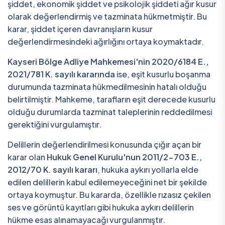
şiddet, ekonomik şiddet ve psikolojik şiddeti ağır kusur
olarak değerlendirmiş ve tazminata hükmetmiştir. Bu
karar, şiddet içeren davranışların kusur
değerlendirmesindeki ağırlığını ortaya koymaktadır.
Kayseri Bölge Adliye Mahkemesi'nin 2020/6184 E.,
2021/781 K. sayılı kararında
ise, eşit kusurlu boşanma
durumunda tazminata hükmedilmesinin hatalı olduğu
belirtilmiştir. Mahkeme, tarafların eşit derecede kusurlu
olduğu durumlarda tazminat taleplerinin reddedilmesi
gerektiğini vurgulamıştır.
Delillerin değerlendirilmesi konusunda çığır açan bir
karar olan
Hukuk Genel Kurulu'nun 2011/2-703 E.,
2012/70 K. sayılı kararı
, hukuka aykırı yollarla elde
edilen delillerin kabul edilemeyeceğini net bir şekilde
ortaya koymuştur. Bu kararda, özellikle rızasız çekilen
ses ve görüntü kayıtları gibi hukuka aykırı delillerin
hükme esas alınamayacağı vurgulanmıştır.