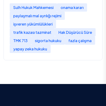
Sulh Hukuk Mahkemesi
onama kararı
paylaşmalı mal ayrılığı rejimi
işveren yükümlülükleri
trafik kazası tazminat
Hak Düşürücü Süre
TMK 713
sigorta hukuku
fazla çalışma
yapay zeka hukuku