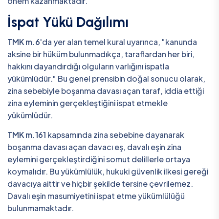
önem kazanmaktadır.
İspat Yükü Dağılımı
TMK m.6
'da yer alan temel kural uyarınca, "kanunda
aksine bir hüküm bulunmadıkça, taraflardan her biri,
hakkını dayandırdığı olguların varlığını ispatla
yükümlüdür." Bu genel prensibin doğal sonucu olarak,
zina sebebiyle boşanma davası açan taraf, iddia ettiği
zina eyleminin gerçekleştiğini ispat etmekle
yükümlüdür.
TMK m.161
kapsamında zina sebebine dayanarak
boşanma davası açan davacı eş, davalı eşin zina
eylemini gerçekleştirdiğini somut delillerle ortaya
koymalıdır. Bu yükümlülük, hukuki güvenlik ilkesi gereği
davacıya aittir ve hiçbir şekilde tersine çevrilemez.
Davalı eşin masumiyetini ispat etme yükümlülüğü
bulunmamaktadır.