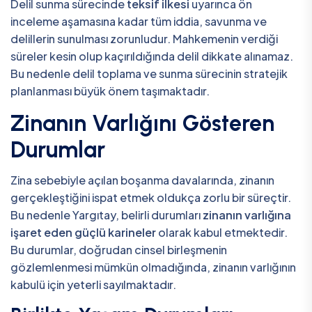
Delil sunma sürecinde
teksif ilkesi
uyarınca ön
inceleme aşamasına kadar tüm iddia, savunma ve
delillerin sunulması zorunludur. Mahkemenin verdiği
süreler kesin olup kaçırıldığında delil dikkate alınamaz.
Bu nedenle delil toplama ve sunma sürecinin stratejik
planlanması büyük önem taşımaktadır.
Zinanın Varlığını Gösteren
Durumlar
Zina sebebiyle açılan boşanma davalarında, zinanın
gerçekleştiğini ispat etmek oldukça zorlu bir süreçtir.
Bu nedenle Yargıtay, belirli durumları
zinanın varlığına
işaret eden güçlü karineler
olarak kabul etmektedir.
Bu durumlar, doğrudan cinsel birleşmenin
gözlemlenmesi mümkün olmadığında, zinanın varlığının
kabulü için yeterli sayılmaktadır.