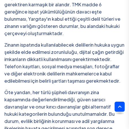
gerektiren karmaşık bir alandır. TMK madde 6
gereğince ispat yükümlülüğünün davacı eşte
bulunması, Yargıtay'ın kabul ettiği çeşitli delil türleri ve
zinanın varlığını gösteren durumlar, bu alandaki hukuki
çerçeveyi oluşturmaktadır.
Zinanın ispatında kullanılabilecek delillerin hukuka uygun
şekilde elde edilmesi zorunluluğu, dijital çağın getirdiği
imkanların dikkatli kullanılmasını gerektirmektedir.
Telefon kayıtları, sosyal medya mesajları, fotoğraflar
ve diğer elektronik delillerin mahkemelerce kabul
edilebilmesi için belirli şartları taşıması gerekmektedir.
Öte yandan, her türlü şüpheli davranışın zina
kapsamında değerlendirilmediği, güven sarsıcı
davranışlar ve onur kırıcı davranışlar gibi alternatif
hukuki kategorilerin bulunduğu unutulmamalıdır. Bu
durum, evlilik birliğinin korunması ve adil yargılanma
ilkelerinin hayata geçirilmesi açısından son derece