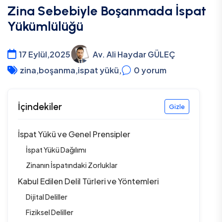
Zina Sebebiyle Boşanmada İspat
Yükümlülüğü
17 Eylül,2025
Av. Ali Haydar GÜLEÇ
zina
,
boşanma
,
ispat yükü
,
0
yorum
İçindekiler
Gizle
İspat Yükü ve Genel Prensipler
İspat Yükü Dağılımı
Zinanın İspatındaki Zorluklar
Kabul Edilen Delil Türleri ve Yöntemleri
Dijital Deliller
Fiziksel Deliller