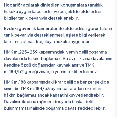
Hoparlör açılarak dinletilen konuşmalara tanıklık
hukuka uygun kabul edilir ve bu şekilde elde edilen
bilgiler tanık beyanıyla desteklenebilir.
Evdeki güvenlik kameraları
ile elde edilen görüntülerin
tanık beyanıyla desteklenmesi, eşlere bilgi verilerek
kurulmuş olması koşuluyla hukuka uygundur.
HMK m.225-239
kapsamındaki yemin delili boşanma
davalarında hâkimi bağlamaz. Bu özellik zina davalarının
kendine özgü doğasından kaynaklanır ve
TMK
m.184/b2
gereği zina için yemin teklif edilemez.
HMK m.188
kapsamındaki ikrar delili de benzer şekilde
sınırlıdır.
TMK m.184/b3
uyarınca tarafların ikrarları
hâkimi bağlamaz ancak kanaatini kuvvetlendirebilir.
Davalının ikrarına rağmen dosyada başka delil
bulunmaması halinde boşanma davası reddedilebilir.