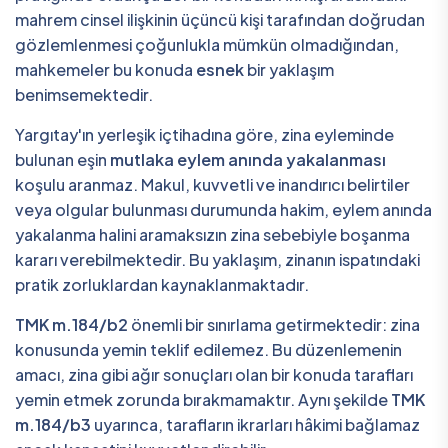
mahrem cinsel ilişkinin üçüncü kişi tarafından doğrudan
gözlemlenmesi çoğunlukla mümkün olmadığından,
mahkemeler bu konuda
esnek
bir yaklaşım
benimsemektedir.
Yargıtay'ın yerleşik içtihadına göre, zina eyleminde
bulunan eşin
mutlaka eylem anında yakalanması
koşulu aranmaz. Makul, kuvvetli ve inandırıcı belirtiler
veya olgular bulunması durumunda hakim, eylem anında
yakalanma halini aramaksızın zina sebebiyle boşanma
kararı verebilmektedir. Bu yaklaşım, zinanın ispatındaki
pratik zorluklardan kaynaklanmaktadır.
TMK m.184/b2
önemli bir sınırlama getirmektedir: zina
konusunda yemin teklif edilemez. Bu düzenlemenin
amacı, zina gibi ağır sonuçları olan bir konuda tarafları
yemin etmek zorunda bırakmamaktır. Aynı şekilde
TMK
m.184/b3
uyarınca, tarafların ikrarları hâkimi bağlamaz