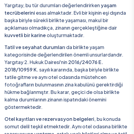
Yargıtay, bu tür durumları değerlendirirken
yaşam
tecrübelerini
esas almaktadır. Evli bir kişinin eşi dışında
başka biriyle sürekli birlikte yaşaması, makul bir
açıklaması olmadıkça, zinanın gerçekleştiğine dair
kuvvetli bir karine
oluşturmaktadır.
Tatil ve seyahat durumları
da birlikte yaşam
kategorisinde değerlendirilen önemli unsurlardandır.
Yargıtay 2. Hukuk Dairesi'nin
2016/24076 E.
2018/10959 K.
sayılı kararında, başka biriyle birlikte
tatile gitme ve aynı otel odasında müstehcen
fotoğrafların bulunmasının zina kabulünü gerektirdiği
hükme bağlanmıştır. Bu karar, geçici de olsa birlikte
kalma durumlarının zinanın ispatındaki önemini
göstermektedir.
Otel kayıtları ve rezervasyon belgeleri
, bu konuda
somut delil teşkil etmektedir. Aynı otel odasına birlikte
rezervasyon yaptırma, ortak uçak biletleri alma ve tatil