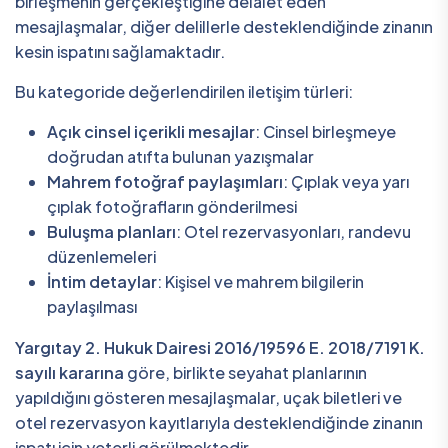
birleşmenin gerçekleştiğine delalet eden
mesajlaşmalar, diğer delillerle desteklendiğinde zinanın
kesin ispatını sağlamaktadır.
Bu kategoride değerlendirilen iletişim türleri:
Açık cinsel içerikli mesajlar
: Cinsel birleşmeye
doğrudan atıfta bulunan yazışmalar
Mahrem fotoğraf paylaşımları
: Çıplak veya yarı
çıplak fotoğrafların gönderilmesi
Buluşma planları
: Otel rezervasyonları, randevu
düzenlemeleri
İntim detaylar
: Kişisel ve mahrem bilgilerin
paylaşılması
Yargıtay 2. Hukuk Dairesi 2016/19596 E. 2018/7191 K.
sayılı kararına
göre, birlikte seyahat planlarının
yapıldığını gösteren mesajlaşmalar, uçak biletleri ve
otel rezervasyon kayıtlarıyla desteklendiğinde zinanın
ispatı için yeterli görülmektedir.