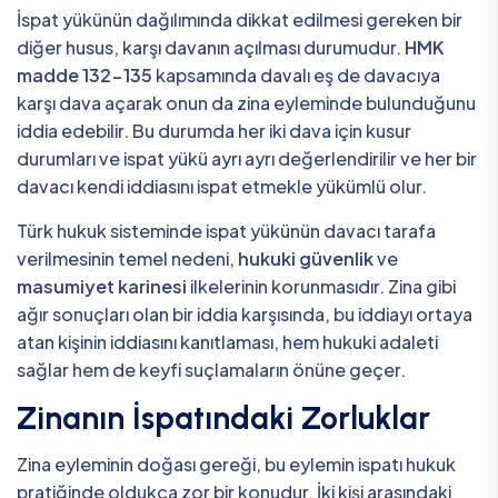
İspat yükünün dağılımında dikkat edilmesi gereken bir
diğer husus, karşı davanın açılması durumudur.
HMK
madde 132-135
kapsamında davalı eş de davacıya
karşı dava açarak onun da zina eyleminde bulunduğunu
iddia edebilir. Bu durumda her iki dava için kusur
durumları ve ispat yükü ayrı ayrı değerlendirilir ve her bir
davacı kendi iddiasını ispat etmekle yükümlü olur.
Türk hukuk sisteminde ispat yükünün davacı tarafa
verilmesinin temel nedeni,
hukuki güvenlik
ve
masumiyet karinesi
ilkelerinin korunmasıdır. Zina gibi
ağır sonuçları olan bir iddia karşısında, bu iddiayı ortaya
atan kişinin iddiasını kanıtlaması, hem hukuki adaleti
sağlar hem de keyfi suçlamaların önüne geçer.
Zinanın İspatındaki Zorluklar
Zina eyleminin doğası gereği, bu eylemin ispatı hukuk
pratiğinde oldukça zor bir konudur. İki kişi arasındaki