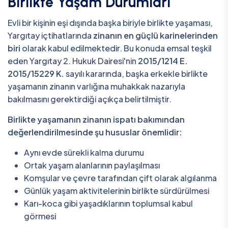
Birlikte Yaşam Durumları
Evli bir kişinin eşi dışında başka biriyle birlikte yaşaması,
Yargıtay içtihatlarında
zinanın en güçlü karinelerinden
biri
olarak kabul edilmektedir. Bu konuda emsal teşkil
eden Yargıtay 2. Hukuk Dairesi'nin
2015/1214 E.
2015/15229 K.
sayılı kararında, başka erkekle birlikte
yaşamanın zinanın varlığına muhakkak nazarıyla
bakılmasını gerektirdiği açıkça belirtilmiştir.
Birlikte yaşamanın zinanın ispatı bakımından
değerlendirilmesinde şu hususlar önemlidir:
Aynı evde sürekli kalma durumu
Ortak yaşam alanlarının paylaşılması
Komşular ve çevre tarafından çift olarak algılanma
Günlük yaşam aktivitelerinin birlikte sürdürülmesi
Karı-koca gibi yaşadıklarının toplumsal kabul
görmesi