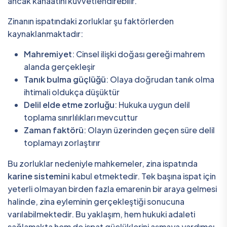
ancak kanaatini kuvvetlendirebilir.
Zinanın ispatındaki zorluklar şu faktörlerden
kaynaklanmaktadır:
Mahremiyet
: Cinsel ilişki doğası gereği mahrem
alanda gerçekleşir
Tanık bulma güçlüğü
: Olaya doğrudan tanık olma
ihtimali oldukça düşüktür
Delil elde etme zorluğu
: Hukuka uygun delil
toplama sınırlılıkları mevcuttur
Zaman faktörü
: Olayın üzerinden geçen süre delil
toplamayı zorlaştırır
Bu zorluklar nedeniyle mahkemeler, zina ispatında
karine sistemini
kabul etmektedir. Tek başına ispat için
yeterli olmayan birden fazla emarenin bir araya gelmesi
halinde, zina eyleminin gerçekleştiği sonucuna
varılabilmektedir. Bu yaklaşım, hem hukuki adaleti
sağlamakta hem de ispat güçlüklerini aşmaya yardımcı