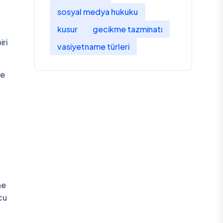
sosyal medya hukuku
kusur
gecikme tazminatı
iri
vasiyetname türleri
de
ne
cu