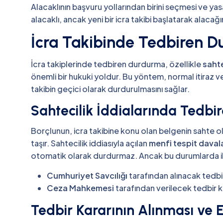
Alacaklının başvuru yollarından birini seçmesi ve yasa
alacaklı, ancak yeni bir icra takibi başlatarak alacağı
İcra Takibinde Tedbiren 
İcra takiplerinde tedbiren durdurma, özellikle
sahte
önemli bir hukuki yoldur. Bu yöntem, normal itiraz ve
takibin geçici olarak durdurulmasını sağlar.
Sahtecilik İddialarında Tedb
Borçlunun, icra takibine konu olan belgenin sahte
taşır. Sahtecilik iddiasıyla açılan
menfi tespit davala
otomatik olarak durdurmaz. Ancak bu durumlarda ik
Cumhuriyet Savcılığı
tarafından alınacak tedbir
Ceza Mahkemesi
tarafından verilecek tedbir k
Tedbir Kararının Alınması ve E