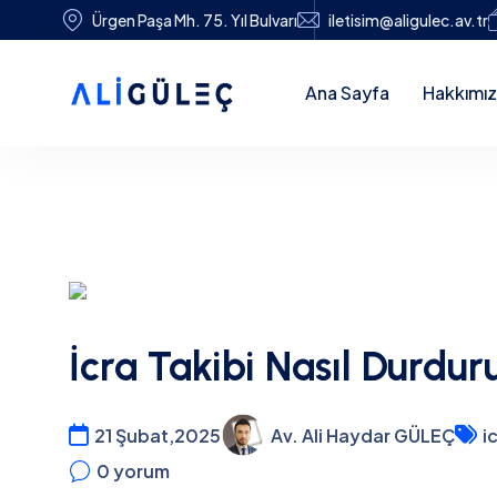
Ürgen Paşa Mh. 75. Yıl Bulvarı
iletisim@aligulec.av.tr
Ana Sayfa
Hakkımı
İcra Takibi Nasıl Durdur
21 Şubat,2025
Av. Ali Haydar GÜLEÇ
i
0
yorum