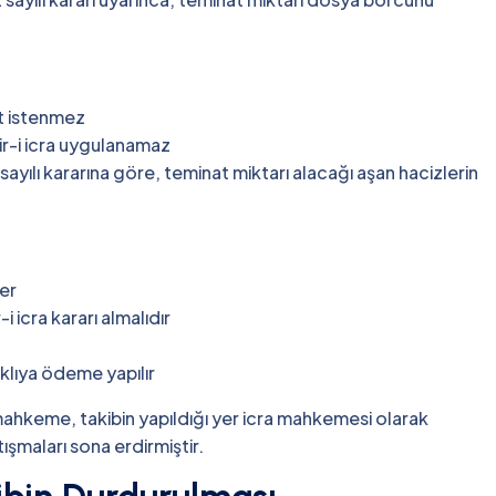
t istenmez
r-i icra uygulanamaz
yılı kararına göre, teminat miktarı alacağı aşan hacizlerin
er
 icra kararı almalıdır
aklıya ödeme yapılır
li mahkeme, takibin yapıldığı yer icra mahkemesi olarak
ışmaları sona erdirmiştir.