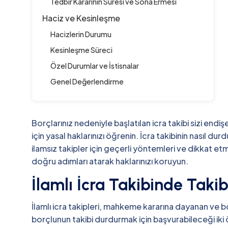
Tedbir Kararının Süresi ve Sona Ermesi
Haciz ve Kesinleşme
Hacizlerin Durumu
Kesinleşme Süreci
Özel Durumlar ve İstisnalar
Genel Değerlendirme
Borçlarınız nedeniyle başlatılan icra takibi sizi end
için yasal haklarınızı öğrenin. İcra takibinin nasıl 
ilamsız takipler için geçerli yöntemleri ve dikkat et
doğru adımları atarak haklarınızı koruyun.
İlamlı İcra Takibinde Taki
İlamlı icra takipleri, mahkeme kararına dayanan ve bo
borçlunun takibi durdurmak için başvurabileceği iki ön