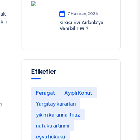
rak
7 Haziran,2026
ili
Kiracı Evi Airbnb'ye
Verebilir Mi?
Etiketler
Feragat
Ayıplı Konut
Yargıtay kararları
m
yıkım kararına itiraz
nafaka artırımı
eşya hukuku