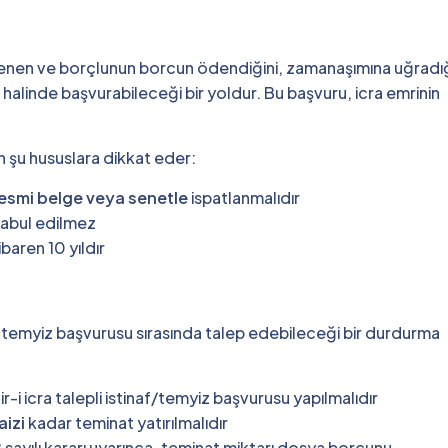
nen ve borçlunun borcun ödendiğini, zamanaşımına uğradığ
i halinde başvurabileceği bir yoldur. Bu başvuru, icra emrinin
 şu hususlara dikkat eder:
esmi belge veya senetle
ispatlanmalıdır
 kabul edilmez
baren 10 yıldır
 temyiz başvurusu sırasında talep edebileceği bir durdurma
i icra talepli istinaf/temyiz başvurusu yapılmalıdır
aizi
kadar teminat yatırılmalıdır
ayılı kararı uyarınca, teminat miktarı dosya borcunu