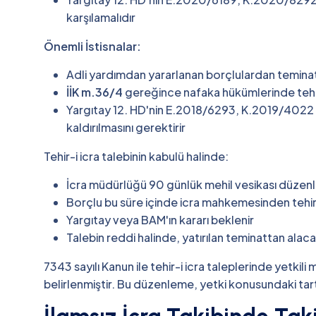
karşılamalıdır
Önemli İstisnalar:
Adli yardımdan yararlanan borçlulardan temina
İİK m.36/4
gereğince nafaka hükümlerinde tehi
Yargıtay 12. HD'nin E.2018/6293, K.2019/4022 sa
kaldırılmasını gerektirir
Tehir-i icra talebinin kabulü halinde:
İcra müdürlüğü 90 günlük mehil vesikası düzenl
Borçlu bu süre içinde icra mahkemesinden tehir-i
Yargıtay veya BAM'ın kararı beklenir
Talebin reddi halinde, yatırılan teminattan alac
7343 sayılı Kanun ile tehir-i icra taleplerinde yetki
belirlenmiştir. Bu düzenleme, yetki konusundaki tart