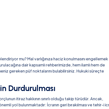
işelendiriyor mu? Mal varlığınıza haciz konulmasını engellemek
durdurulacağına dair kapsamlı rehberimizde, hem ilamlı hem de
meniz gereken püf noktalarını bulabilirsiniz. Hukuki süreçte
bin Durdurulması
rçlunun itiraz hakkının sınırlı olduğu takip türüdür. Ancak,
emli yol bulunmaktadır: İcranın geri bırakılması ve tehir-i ic