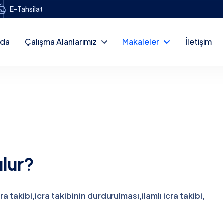
E-Tahsilat
zda
Çalışma Alanlarımız
Makaleler
İletişim
ulur?
cra takibi
,
icra takibinin durdurulması
,
ilamlı icra takibi
,