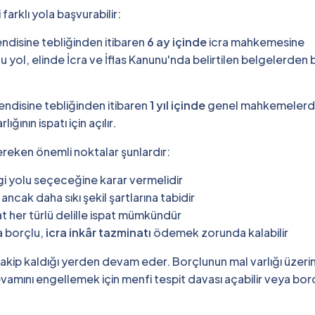
 farklı yola başvurabilir:
kendisine tebliğinden itibaren
6 ay içinde
icra mahkemesine
Bu yol, elinde İcra ve İflas Kanunu'nda belirtilen belgelerden b
 kendisine tebliğinden itibaren
1 yıl içinde
genel mahkemeler
ığının ispatı için açılır.
ereken önemli noktalar şunlardır:
ngi yolu seçeceğine karar vermelidir
ncak daha sıkı şekil şartlarına tabidir
her türlü delille ispat mümkündür
a borçlu,
icra inkâr tazminatı
ödemek zorunda kalabilir
e, takip kaldığı yerden devam eder. Borçlunun mal varlığı üzeri
 devamını engellemek için menfi tespit davası açabilir veya bor