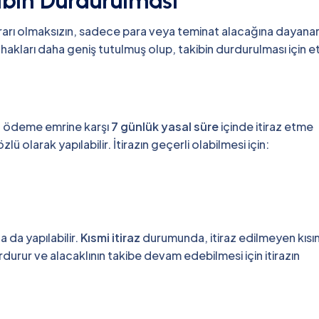
ibin Durdurulması
kararı olmaksızın, sadece para veya teminat alacağına dayana
hakları daha geniş tutulmuş olup, takibin durdurulması için etk
len ödeme emrine karşı
7 günlük yasal süre
içinde itiraz etme
zlü olarak yapılabilir. İtirazın geçerli olabilmesi için:
a da yapılabilir.
Kısmi itiraz
durumunda, itiraz edilmeyen kısı
rdurur ve alacaklının takibe devam edebilmesi için itirazın