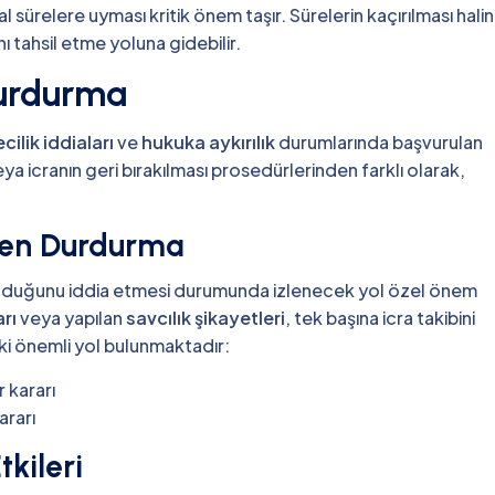
l sürelere uyması kritik önem taşır. Sürelerin kaçırılması hali
nı tahsil etme yoluna gidebilir.
Durdurma
cilik iddiaları
ve
hukuka aykırılık
durumlarında başvurulan
ya icranın geri bırakılması prosedürlerinden farklı olarak,
iren Durdurma
 olduğunu iddia etmesi durumunda izlenecek yol özel önem
rı
veya yapılan
savcılık şikayetleri
, tek başına icra takibini
i önemli yol bulunmaktadır:
 kararı
ararı
tkileri