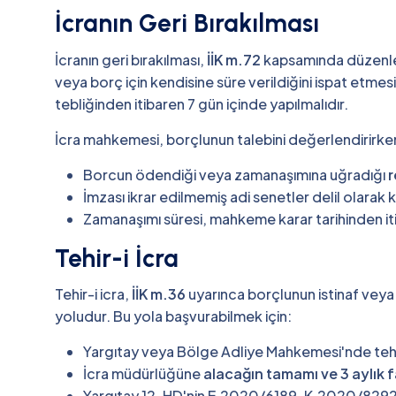
İcranın Geri Bırakılması
İcranın geri bırakılması,
İİK m.72
kapsamında düzenle
veya borç için kendisine süre verildiğini ispat etmes
tebliğinden itibaren 7 gün içinde yapılmalıdır.
İcra mahkemesi, borçlunun talebini değerlendirirken
Borcun ödendiği veya zamanaşımına uğradığı
r
İmzası ikrar edilmemiş adi senetler delil olarak
Zamanaşımı süresi, mahkeme karar tarihinden iti
Tehir-i İcra
Tehir-i icra,
İİK m.36
uyarınca borçlunun istinaf veya
yoludur. Bu yola başvurabilmek için:
Yargıtay veya Bölge Adliye Mahkemesi'nde tehir-
İcra müdürlüğüne
alacağın tamamı ve 3 aylık f
Yargıtay 12. HD'nin E.2020/6189, K.2020/8292 s