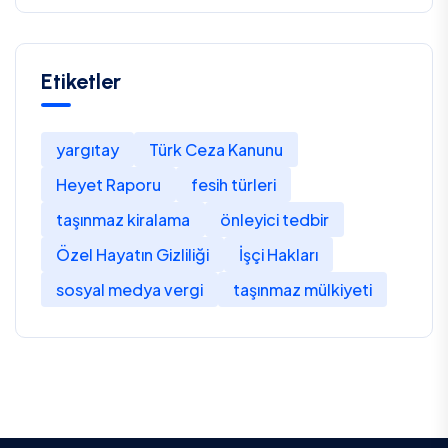
Etiketler
yargıtay
Türk Ceza Kanunu
Heyet Raporu
fesih türleri
taşınmaz kiralama
önleyici tedbir
Özel Hayatın Gizliliği
İşçi Hakları
sosyal medya vergi
taşınmaz mülkiyeti