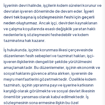
İşyerinin devri halinde, işçilerin kıdem süreleri korunur ve
devralan işveren döneminde de devam eder.
İşyeri
devri tek başına iş sözleşmesinin feshi için geçerli
neden oluşturmaz
. Ancak işçi, devirden kaynaklanan
ve çalışma koşullarında esaslı değişiklik yaratan haklı
nedenlerle iş sözleşmesini feshedebilir ve kıdem
tazminatına hak kazanır.
İş hukukunda, işçinin korunması ilkesi çerçevesinde
düzenlenen fesih sebepleri ve tazminat hakları, işçi-
işveren ilişkilerinin dengeli bir şekilde yürütülmesini
amaçlamaktadır. Bu düzenlemeler, işçinin ekonomik ve
sosyal haklarını güvence altına alırken, işverenin de
meşru menfaatlerini gözetmektedir. Özellikle kıdem
tazminatı, işçinin yıpranma payı ve işyerine katkısının
karşılığı olarak görülmekte ve sosyal devlet ilkesinin
önemli bir yansıması olarak kabul edilmektedir. İş
sözleşmesinin sona ermesine ilişkin bu özel