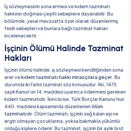
İş sözleşmesinin sona ermesi ve kıdem tazminatı
hakkının doğması çeşitli sebeplere dayanabilir. Bu
bölümde, yasal mevzuatta özel olarak düzenlenmiş
fesih sebepleri ve bunlara bağlı tazminat hakları
incelenecektir.
İşçinin Ölümü Halinde Tazminat
Hakları
İşçinin ölümü halinde, iş sözleşmesi kendiliğinden sona
erer ve
kıdem tazminatı hakkı mirasçılara geçer
. Bu
durumda iki farklı tazminat söz konusudur. İlki, 1475
sayılı Kanun'un 14. maddesi uyarınca ödenmesi gereken
kıdem tazminatıdır. İkincisi ise, Türk Borçlar Kanunu'nun
440. maddesi kapsamında düzenlenen
ölüm
tazminatı
dır. Ölüm tazminatı, işçinin sağ kalan eşi ve
ergin olmayan çocuklarına, yoksa bakmakla yükümlü
olduğu kişilere ödenir. Bu tazminat, işçinin bir aylık brüt