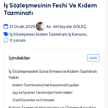
İş Sözleşmesinin Feshi Ve Kıdem
Tazminatı
21 Ocak,2025
Av. Ali Haydar GÜLEÇ
İş Sözleşmesi
,
Kıdem Tazminatı
,
İş Kanunu
,
0
yorum
İçindekiler
Gizle
İş Sözleşmesinin Sona Ermesi ve Kıdem Tazminatı
Hakkı
Kıdem Tazminatına Hak Kazanma Koşulları
İşçi ve İşveren Tarafından Fesih Halleri
Özel Durumlar ve İstisnalar
Kıdem Tazminatı Hesaplama ve Ödeme Koşulları