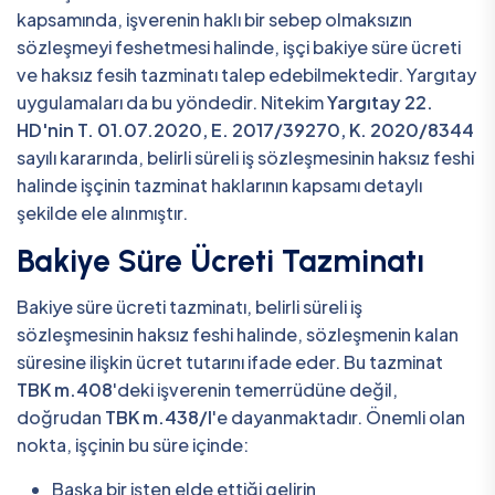
kapsamında, işverenin haklı bir sebep olmaksızın
sözleşmeyi feshetmesi halinde, işçi bakiye süre ücreti
ve haksız fesih tazminatı talep edebilmektedir. Yargıtay
uygulamaları da bu yöndedir. Nitekim
Yargıtay 22.
HD'nin T. 01.07.2020, E. 2017/39270, K. 2020/8344
sayılı kararında, belirli süreli iş sözleşmesinin haksız feshi
halinde işçinin tazminat haklarının kapsamı detaylı
şekilde ele alınmıştır.
Bakiye Süre Ücreti Tazminatı
Bakiye süre ücreti tazminatı, belirli süreli iş
sözleşmesinin haksız feshi halinde, sözleşmenin kalan
süresine ilişkin ücret tutarını ifade eder. Bu tazminat
TBK m.408
'deki işverenin temerrüdüne değil,
doğrudan
TBK m.438/I
'e dayanmaktadır. Önemli olan
nokta, işçinin bu süre içinde:
Başka bir işten elde ettiği gelirin