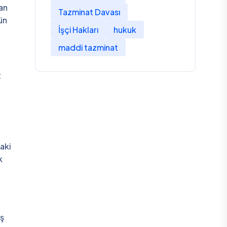
an
Tazminat Davası
ün
İşçi Hakları
hukuk
maddi tazminat
t
aki
k
iş