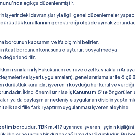
anunu'nda
açıkça düzenlenmiştir.
in işyerindeki davranışlarıyla ilgili genel düzenlemeler yapabil
a
dürüstlük kurallarının gerektirdiği ölçüde
uymak zorundad
ma borcunun kapsamını ve ifa biçimini belirler.
nin itaat borcunun konusunu oluşturur; sosyal medya
 değerlendirilir.
kkının sınırlarını İş Hukukunun resmi ve özel kaynakları (Anaya
leşmeleri ve işyeri uygulamaları), genel sınırlamalar ile ölçül
 dürüstlük kuralıdır; işverenin koyduğu her kural ve verdiği
ndadır. İkinci önemli sınır ise
İş Kanunu m.5'te
öngörülen e
ı ya da paylaşımlar nedeniyle uygulanan disiplin yaptırımla
itelikteki fiile farklı yaptırım uygulanması işveren aleyhine
zetim borcudur
.
TBK m.417
uyarınca işveren, işçinin kişiliğini
ük ilkelerine uygun bir düzen sağlamakla yükümlüdür. Bu bo