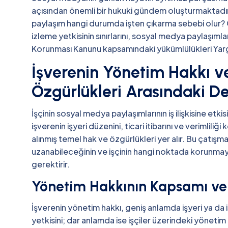
açısından önemli bir hukuki gündem oluşturmaktadır. P
paylaşım hangi durumda işten çıkarma sebebi olur? Gi
izleme yetkisinin sınırlarını, sosyal medya paylaşımlar
Korunması Kanunu kapsamındaki yükümlülükleri Yargıt
İşverenin Yönetim Hakkı v
Özgürlükleri Arasındaki D
İşçinin sosyal medya paylaşımlarının iş ilişkisine etk
işverenin işyeri düzenini, ticari itibarını ve verimlili
alınmış temel hak ve özgürlükleri yer alır. Bu çatı
uzanabileceğinin ve işçinin hangi noktada korunma
gerektirir.
Yönetim Hakkının Kapsamı ve S
İşverenin yönetim hakkı, geniş anlamda işyeri ya d
yetkisini; dar anlamda ise işçiler üzerindeki yönetim