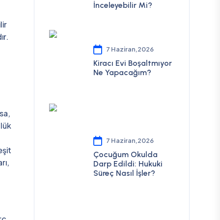
İnceleyebilir Mi?
ir
ır.
7 Haziran,2026
Kiracı Evi Boşaltmıyor
Ne Yapacağım?
sa,
ülük
7 Haziran,2026
şit
Çocuğum Okulda
rı,
Darp Edildi: Hukuki
Süreç Nasıl İşler?
rç,