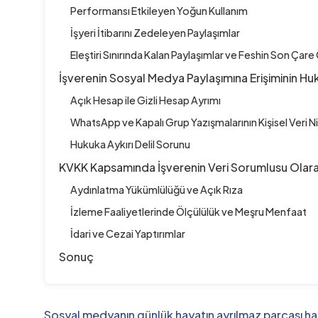
Performansı Etkileyen Yoğun Kullanım
İşyeri İtibarını Zedeleyen Paylaşımlar
Eleştiri Sınırında Kalan Paylaşımlar ve Feshin Son Çare 
İşverenin Sosyal Medya Paylaşımına Erişiminin H
Açık Hesap ile Gizli Hesap Ayrımı
WhatsApp ve Kapalı Grup Yazışmalarının Kişisel Veri Ni
Hukuka Aykırı Delil Sorunu
KVKK Kapsamında İşverenin Veri Sorumlusu Olara
Aydınlatma Yükümlülüğü ve Açık Rıza
İzleme Faaliyetlerinde Ölçülülük ve Meşru Menfaat
İdari ve Cezai Yaptırımlar
Sonuç
Sosyal medyanın günlük hayatın ayrılmaz parçası halin