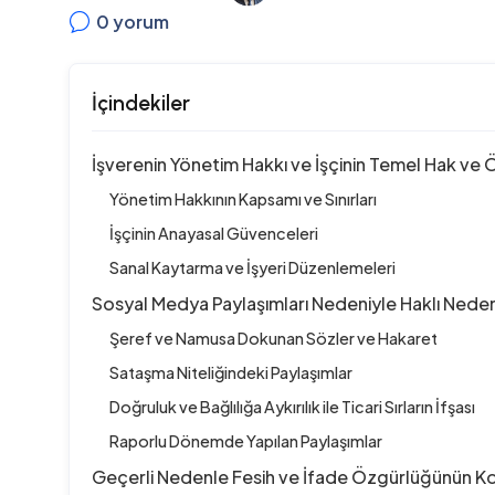
0
yorum
İçindekiler
İşverenin Yönetim Hakkı ve İşçinin Temel Hak ve 
Yönetim Hakkının Kapsamı ve Sınırları
İşçinin Anayasal Güvenceleri
Sanal Kaytarma ve İşyeri Düzenlemeleri
Sosyal Medya Paylaşımları Nedeniyle Haklı Nedenl
Şeref ve Namusa Dokunan Sözler ve Hakaret
Sataşma Niteliğindeki Paylaşımlar
Doğruluk ve Bağlılığa Aykırılık ile Ticari Sırların İfşası
Raporlu Dönemde Yapılan Paylaşımlar
Geçerli Nedenle Fesih ve İfade Özgürlüğünün Ko