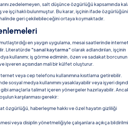
tibarını zedelemeyen, salt düşünce özgürlüğü kapsamında kal
ş ve işçi haklı bulunmuştur. Bu karar, işçinin ifade özgürlüğün
alinde geri çekilebileceğini ortaya koymaktadır.
enlemeleri
mutlaştırdığı en yaygın uygulama, mesai saatlerinde interne
ir. Literatürde
"sanal kaytarma"
olarak adlandırılan, işçinin
edya kullanımı; iş görme ediminin, özen ve sadakat borcunun
 işveren açısından mali bir külfet oluşturur.
ternet veya cep telefonu kullanımına kısıtlama getirebilir.
de sosyal medya kullanımını yasaklayabilir veya işyeri dışınd
liği gibi amaçlarla talimat içeren yönergeler hazırlayabilir. Anca
koşulun karşılanması gerekir:
at özgürlüğü, haberleşme hakkı ve özel hayatın gizliliği
eşmesi veya disiplin yönetmeliğiyle çalışanlara açıkça bildirilm