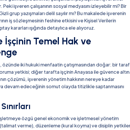
eki işveren çalışanının sosyal medyasını izleyebilir mi? Bir
zli grup yazışmaları delil sayılır mı? Bu makalede işverenin
ının iş sözleşmesinin feshine etkisini ve Kişisel Verilerin
ay kararları ışığında detaylıca ele alıyoruz.
e İşçinin Temel Hak ve
enge
isi, özünde iki hukuki menfaatin çatışmasından doğar: bir tara
ği koruma yetkisi; diğer tarafta işçinin Anayasa ile güvence altı
şmanın çözümü, işverenin yönetim hakkının nereye kadar
ya devam edeceğinin somut olayda titizlikle saptanmasını
ınırları
a işletmeye özgü genel ekonomik ve işletmesel yönetim
 (talimat verme), düzenleme (kural koyma) ve disiplin yetkiler