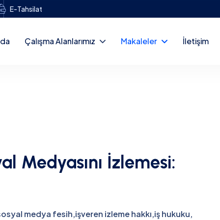
E-Tahsilat
zda
Çalışma Alanlarımız
Makaleler
İletişim
yal Medyasını İzlemesi:
sosyal medya fesih
,
işveren izleme hakkı
,
iş hukuku
,