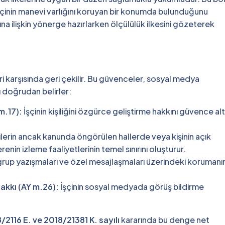
işçinin manevi varlığını koruyan bir konumda bulunduğunu
na ilişkin yönerge hazırlarken ölçülülük ilkesini gözeterek
i karşısında geri çekilir. Bu güvenceler, sosyal medya
ı doğrudan belirler:
m.17):
İşçinin kişiliğini özgürce geliştirme hakkını güvence alt
rilerin ancak kanunda öngörülen hallerde veya kişinin açık
erenin izleme faaliyetlerinin temel sınırını oluşturur.
 grup yazışmaları ve özel mesajlaşmaları üzerindeki korumanı
akkı (AY m.26):
İşçinin sosyal medyada görüş bildirme
8/2116 E. ve 2018/21381 K. sayılı
kararında bu denge net