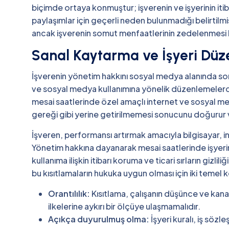
biçimde ortaya konmuştur; işverenin ve işyerinin i
paylaşımlar için geçerli neden bulunmadığı belirtilmi
ancak işverenin somut menfaatlerinin zedelenmesi h
Sanal Kaytarma ve İşyeri Düz
İşverenin yönetim hakkını sosyal medya alanında so
ve sosyal medya kullanımına yönelik düzenlemelerd
mesai saatlerinde özel amaçlı internet ve sosyal m
gereği gibi yerine getirilmemesi sonucunu doğurur ve
İşveren, performansı artırmak amacıyla bilgisayar, in
Yönetim hakkına dayanarak mesai saatlerinde işyerin
kullanıma ilişkin itibarı koruma ve ticari sırların gizli
bu kısıtlamaların hukuka uygun olması için iki temel 
Orantılılık:
Kısıtlama, çalışanın düşünce ve kana
ilkelerine aykırı bir ölçüye ulaşmamalıdır.
Açıkça duyurulmuş olma:
İşyeri kuralı, iş sözl