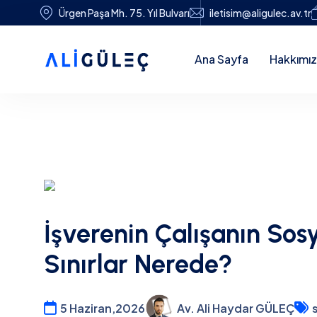
Ürgen Paşa Mh. 75. Yıl Bulvarı
iletisim@aligulec.av.tr
Ana Sayfa
Hakkımı
İşverenin Çalışanın Sos
Sınırlar Nerede?
5 Haziran,2026
Av. Ali Haydar GÜLEÇ