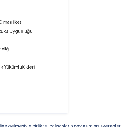
Olması İlkesi
ukuka Uygunluğu
teliği
k Yükümlülükleri
e gelmesiyle birlikte, çalışanların paylaşımları işverenler