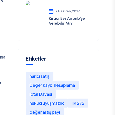
7 Haziran,2026
Kiracı Evi Airbnb'ye
Verebilir Mi?
ına
Etiketler
harici satış
n
Değer kaybı hesaplama
İptal Davası
hukuki uyuşmazlık
İİK 272
değer artış payı