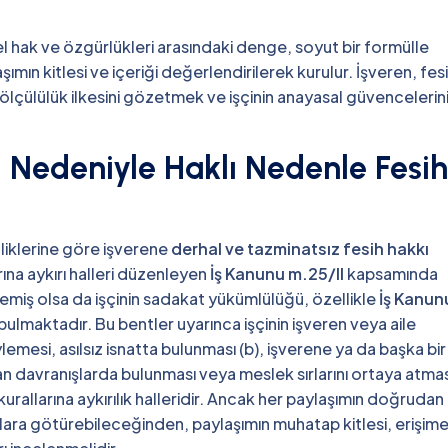
el hak ve özgürlükleri arasındaki denge, soyut bir formülle
şımın kitlesi ve içeriği değerlendirilerek kurulur. İşveren, fes
 ölçülülük ilkesini gözetmek ve işçinin anayasal güvencelerin
 Nedeniyle Haklı Nedenle Fesih
lliklerine göre işverene
derhal ve tazminatsız fesih hakkı
rına aykırı halleri düzenleyen
İş Kanunu m.25/II
kapsamında
emiş olsa da işçinin sadakat yükümlülüğü, özellikle
İş Kanun
bulmaktadır. Bu bentler uyarınca işçinin işveren veya aile
mesi, asılsız isnatta bulunması (b), işverene ya da başka bir
an davranışlarda bulunması veya meslek sırlarını ortaya atmas
kurallarına aykırılık halleridir. Ancak her paylaşımın doğrudan
uçlara götürebileceğinden, paylaşımın muhatap kitlesi, erişim