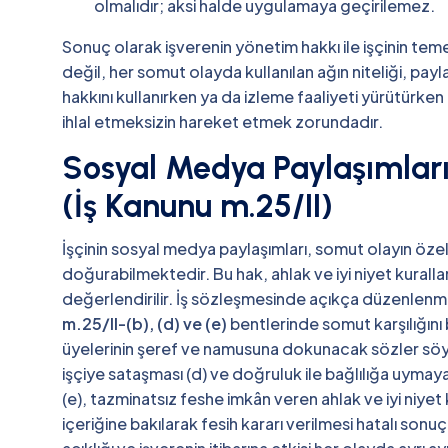
olmalıdır; aksi halde uygulamaya geçirilemez.
Sonuç olarak işverenin yönetim hakkı ile işçinin tem
değil, her somut olayda kullanılan ağın niteliği, payla
hakkını kullanırken ya da izleme faaliyeti yürütürken
ihlal etmeksizin hareket etmek zorundadır.
Sosyal Medya Paylaşımları
(İş Kanunu m.25/II)
İşçinin sosyal medya paylaşımları, somut olayın öze
doğurabilmektedir. Bu hak, ahlak ve iyi niyet kuralla
değerlendirilir. İş sözleşmesinde açıkça düzenlenm
m.25/II-(b), (d) ve (e)
bentlerinde somut karşılığını 
üyelerinin şeref ve namusuna dokunacak sözler söyle
işçiye sataşması (d) ve doğruluk ile bağlılığa uymay
(e), tazminatsız feshe imkân veren ahlak ve iyi niyet 
içeriğine bakılarak fesih kararı verilmesi hatalı son