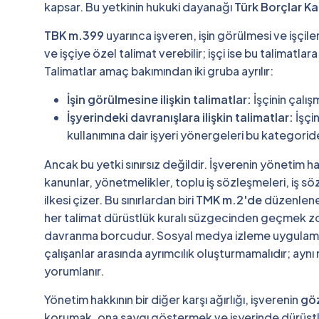
kapsar. Bu yetkinin hukuki dayanağı
Türk Borçlar K
TBK m.399
uyarınca işveren, işin görülmesi ve işçiler
ve işçiye özel talimat verebilir; işçi ise bu talimatlar
Talimatlar amaç bakımından iki gruba ayrılır:
İşin görülmesine ilişkin talimatlar:
İşçinin çalış
İşyerindeki davranışlara ilişkin talimatlar:
İşçi
kullanımına dair işyeri yönergeleri bu kategoride
Ancak bu yetki sınırsız değildir. İşverenin yönetim ha
kanunlar, yönetmelikler, toplu iş sözleşmeleri, iş söz
ilkesi çizer. Bu sınırlardan biri
TMK m.2'de
düzenlenen
her talimat dürüstlük kuralı süzgecinden geçmek zoru
davranma borcudur. Sosyal medya izleme uygulamalar
çalışanlar arasında ayrımcılık oluşturmamalıdır; aynı n
yorumlanır.
Yönetim hakkının bir diğer karşı ağırlığı, işverenin
gö
korumak, ona saygı göstermek ve işyerinde dürüstl