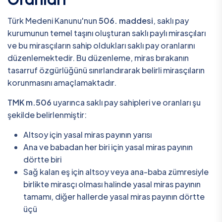
Türk Medeni Kanunu'nun
506. maddesi
, saklı pay
kurumunun temel taşını oluşturan saklı paylı mirasçıları
ve bu mirasçıların sahip oldukları saklı pay oranlarını
düzenlemektedir. Bu düzenleme, miras bırakanın
tasarruf özgürlüğünü sınırlandırarak belirli mirasçıların
korunmasını amaçlamaktadır.
TMK m.506
uyarınca saklı pay sahipleri ve oranları şu
şekilde belirlenmiştir:
Altsoy için yasal miras payının yarısı
Ana ve babadan her biri için yasal miras payının
dörtte biri
Sağ kalan eş için altsoy veya ana-baba zümresiyle
birlikte mirasçı olması halinde yasal miras payının
tamamı, diğer hallerde yasal miras payının dörtte
üçü