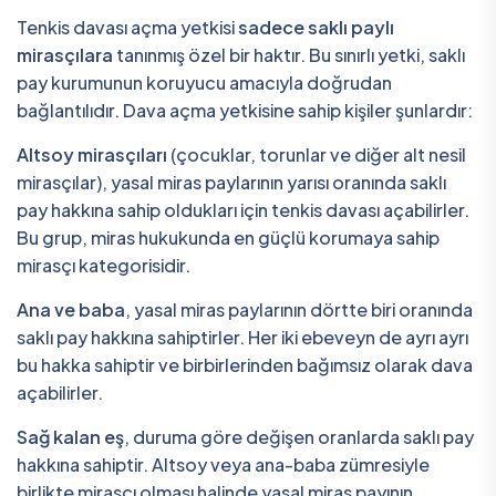
Tenkis davası açma yetkisi
sadece saklı paylı
mirasçılara
tanınmış özel bir haktır. Bu sınırlı yetki, saklı
pay kurumunun koruyucu amacıyla doğrudan
bağlantılıdır. Dava açma yetkisine sahip kişiler şunlardır:
Altsoy mirasçıları
(çocuklar, torunlar ve diğer alt nesil
mirasçılar), yasal miras paylarının yarısı oranında saklı
pay hakkına sahip oldukları için tenkis davası açabilirler.
Bu grup, miras hukukunda en güçlü korumaya sahip
mirasçı kategorisidir.
Ana ve baba
, yasal miras paylarının dörtte biri oranında
saklı pay hakkına sahiptirler. Her iki ebeveyn de ayrı ayrı
bu hakka sahiptir ve birbirlerinden bağımsız olarak dava
açabilirler.
Sağ kalan eş
, duruma göre değişen oranlarda saklı pay
hakkına sahiptir. Altsoy veya ana-baba zümresiyle
birlikte mirasçı olması halinde yasal miras payının