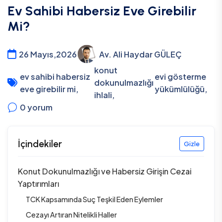
Ev Sahibi Habersiz Eve Girebilir
Mi?
26 Mayıs,2026
Av. Ali Haydar GÜLEÇ
konut
ev sahibi habersiz
evi gösterme
dokunulmazlığı
eve girebilir mi
,
yükümlülüğü
,
ihlali
,
0
yorum
İçindekiler
Gizle
Konut Dokunulmazlığı ve Habersiz Girişin Cezai
Yaptırımları
TCK Kapsamında Suç Teşkil Eden Eylemler
Cezayı Artıran Nitelikli Haller