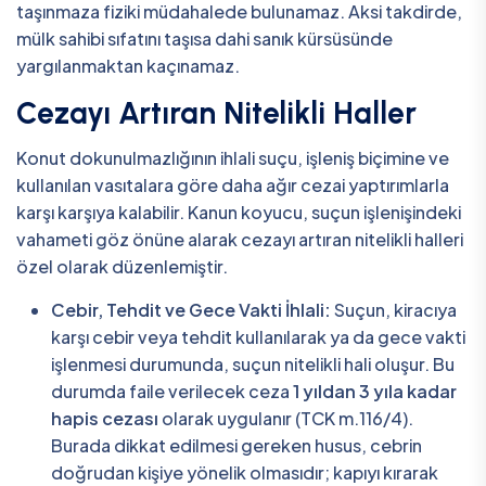
taşınmaza fiziki müdahalede bulunamaz. Aksi takdirde,
mülk sahibi sıfatını taşısa dahi sanık kürsüsünde
yargılanmaktan kaçınamaz.
Cezayı Artıran Nitelikli Haller
Konut dokunulmazlığının ihlali suçu, işleniş biçimine ve
kullanılan vasıtalara göre daha ağır cezai yaptırımlarla
karşı karşıya kalabilir. Kanun koyucu, suçun işlenişindeki
vahameti göz önüne alarak cezayı artıran nitelikli halleri
özel olarak düzenlemiştir.
Cebir, Tehdit ve Gece Vakti İhlali:
Suçun, kiracıya
karşı cebir veya tehdit kullanılarak ya da gece vakti
işlenmesi durumunda, suçun nitelikli hali oluşur. Bu
durumda faile verilecek ceza
1 yıldan 3 yıla kadar
hapis cezası
olarak uygulanır (TCK m.116/4).
Burada dikkat edilmesi gereken husus, cebrin
doğrudan kişiye yönelik olmasıdır; kapıyı kırarak