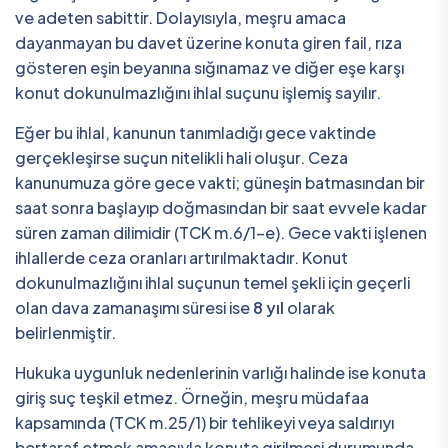
ve adeten sabittir. Dolayısıyla, meşru amaca
dayanmayan bu davet üzerine konuta giren fail, rıza
gösteren eşin beyanına sığınamaz ve diğer eşe karşı
konut dokunulmazlığını ihlal suçunu işlemiş sayılır.
Eğer bu ihlal, kanunun tanımladığı gece vaktinde
gerçekleşirse suçun nitelikli hali oluşur. Ceza
kanunumuza göre gece vakti; güneşin batmasından bir
saat sonra başlayıp doğmasından bir saat evvele kadar
süren zaman dilimidir (TCK m.6/1-e). Gece vakti işlenen
ihlallerde ceza oranları artırılmaktadır. Konut
dokunulmazlığını ihlal suçunun temel şekli için geçerli
olan dava zamanaşımı süresi ise
8 yıl
olarak
belirlenmiştir.
Hukuka uygunluk nedenlerinin varlığı halinde ise konuta
giriş suç teşkil etmez. Örneğin, meşru müdafaa
kapsamında (TCK m.25/1) bir tehlikeyi veya saldırıyı
bertaraf etmek amacıyla konuta girilmesi durumunda,