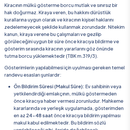
Kiracının mülkü gösterme borcu mutlak ve sınırsız bir
hak doğurmaz. Kiraya veren, bu hakkını dürüstlük
kurallarına uygun olarak ve kiracının kişisel haklarını
zedelemeyecek şekilde kullanmak zorundadır. Nitekim
kanun, kiraya verene bu çalışmaları ve gezilip
görüleceğini uygun bir süre önce kiracıya bildirme ve
gösterim sırasında kiracının yararlarını göz önünde
tutma borcu yüklemektedir (TBK m.319/3).
Gösterimlerin yapılabilmesi için uyulması gereken temel
randevu esasları şunlardır:
Ön Bildirim Süresi (Makul Süre):
Ev sahibinin veya
yetkilendirdiği emlakçının, mülkü göstermeden
önce kiracıya haber vermesi zorunludur. Mahkeme
kararlarında ve yerleşik uygulamada, gösterimden
en az
24-48 saat
önce kiracıya bildirim yapılması
makul kabul edilmektedir. Bu bildirim sözlü
yapılabileceği gibi, ileride doğabilecek