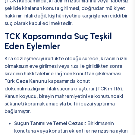
(TCK)
kapsamında, kiracının rızası hilafına veya habersiz
şekilde kiralanan konuta girilmesi, doğrudan mülkiyet
hakkının ihlali değil, kişi hürriyetine karşı işlenen ciddi bir
suç olarak kabul edilmektedir.
TCK Kapsamında Suç Teşkil
Eden Eylemler
Kira sözleşmesi yürürlükte olduğu sürece, kiracının izni
olmaksızın eve girilmesi veya rıza ile girildikten sonra
kiracının haklı talebine rağmen konuttan çıkılmaması,
Türk Ceza Kanunu
kapsamında konut
dokunulmazlığının ihlali suçunu oluşturur (TCK m.116).
Kanun koyucu, bireyin mahremiyetini ve konutundaki
sükuneti korumak amacıyla bu fiili cezai yaptırıma
bağlamıştır.
Suçun Tanımı ve Temel Cezası:
Bir kimsenin
konutuna veya konutun eklentilerine rızasına aykırı