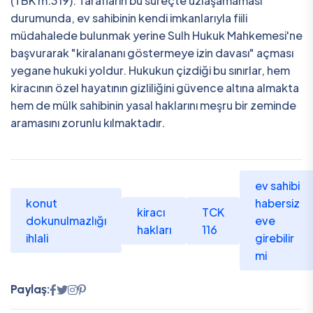
(TBK m.319). Tarafların bu süreçte uzlaşamaması
durumunda, ev sahibinin kendi imkanlarıyla fiili
müdahalede bulunmak yerine Sulh Hukuk Mahkemesi'ne
başvurarak "kiralananı göstermeye izin davası" açması
yegane hukuki yoldur. Hukukun çizdiği bu sınırlar, hem
kiracının özel hayatının gizliliğini güvence altına almakta
hem de mülk sahibinin yasal haklarını meşru bir zeminde
aramasını zorunlu kılmaktadır.
ev sahibi
konut
habersiz
kiracı
TCK
dokunulmazlığı
eve
hakları
116
ihlali
girebilir
mi
Paylaş: