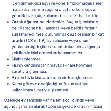
içeri girmek gibi eşyaya yönelik fiziki müdahaleler
mala zarar verme suçunu oluştururken, kişiye
yönelik fiziki güç kullanımı bu nitelikli hali tetikler.
Ortak Ağırlaştırıcı Nedenler:
Suçun işlenişinde
belirli araçların kullanılması veya belirli sıfatların
suistimal edilmesi durumunda ceza oranları bir kat
artırılır (TCK m.119). Ev sahibinin veya onun
yönlendirdiği kişilerin konut dokunulmazlığını şu
şekillerde ihlal etmesi bu kapsamdadır:
Silahla işlenmesi,
Kişinin kendisini tanınmayacak hale koyması
suretiyle işlenmesi,
Birden fazla kişi tarafından birlikte işlenmesi,
Kamu görevinin sağladığı nüfuzun kötüye
kullanılması suretiyle işlenmesi.
Özellikle ev sahibinin yanına emlakçı, çilingir veya
üçüncü şahısları alarak toplu bir şekilde kiracının rızası