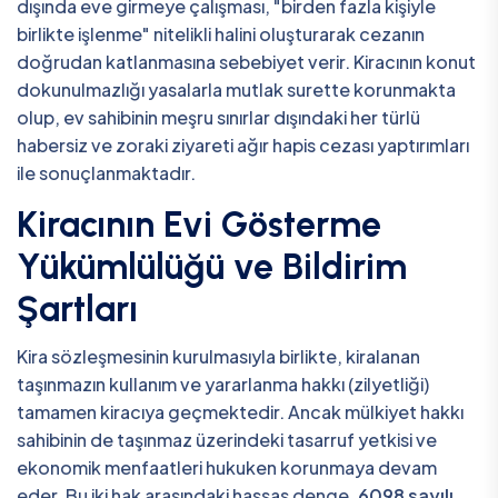
dışında eve girmeye çalışması, "birden fazla kişiyle
birlikte işlenme" nitelikli halini oluşturarak cezanın
doğrudan katlanmasına sebebiyet verir. Kiracının konut
dokunulmazlığı yasalarla mutlak surette korunmakta
olup, ev sahibinin meşru sınırlar dışındaki her türlü
habersiz ve zoraki ziyareti ağır hapis cezası yaptırımları
ile sonuçlanmaktadır.
Kiracının Evi Gösterme
Yükümlülüğü ve Bildirim
Şartları
Kira sözleşmesinin kurulmasıyla birlikte, kiralanan
taşınmazın kullanım ve yararlanma hakkı (zilyetliği)
tamamen kiracıya geçmektedir. Ancak mülkiyet hakkı
sahibinin de taşınmaz üzerindeki tasarruf yetkisi ve
ekonomik menfaatleri hukuken korunmaya devam
eder. Bu iki hak arasındaki hassas denge,
6098 sayılı