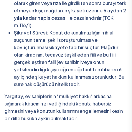
olarak giren veya rıza ile girdikten sonra burayı terk
etmeyen kişi, mağdurun şikayeti üzerine
6 aydan 2
yıla kadar hapis cezası
ile cezalandırılır (TCK
m.116/1).
Şikayet Süresi:
Konut dokunulmazlığının ihlali
suçunun temel şekli soruşturulması ve
kovuşturulması şikayete tabi bir suçtur. Mağdur
olan kiracının, tecavüz teşkil eden fiili ve bu fiili
gerçekleştiren faili (ev sahibini veya onun
yetkilendirdiği kişiyi) öğrendiği tarihten itibaren
6
ay
içinde şikayet hakkını kullanması zorunludur. Bu
süre hak düşürücü niteliktedir.
Yargıtay, ev sahiplerinin "mülkiyet hakkı" arkasına
sığınarak kiracının zilyetliğindeki konuta habersiz
girmesini veya konutun kullanımını engellemesini kesin
bir dille hukuka aykırı bulmaktadır.