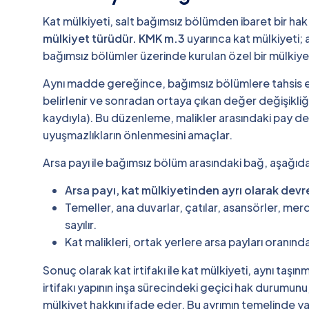
Kat mülkiyeti, salt bağımsız bölümden ibaret bir hak
mülkiyet türüdür. KMK m.3
uyarınca kat mülkiyeti; 
bağımsız bölümler üzerinde kurulan özel bir mülkiyet
Aynı madde gereğince, bağımsız bölümlere tahsis 
belirlenir ve sonradan ortaya çıkan değer değişikli
kaydıyla). Bu düzenleme, malikler arasındaki pay de
uyuşmazlıkların önlenmesini amaçlar.
Arsa payı ile bağımsız bölüm arasındaki bağ, aşağıdaki
Arsa payı, kat mülkiyetinden ayrı olarak dev
Temeller, ana duvarlar, çatılar, asansörler, merd
sayılır.
Kat malikleri, ortak yerlere arsa payları oranın
Sonuç olarak kat irtifakı ile kat mülkiyeti, aynı taşı
irtifakı yapının inşa sürecindeki geçici hak durumun
mülkiyet hakkını ifade eder. Bu ayrımın temelinde yat