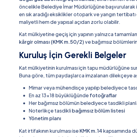
öncelikle Belediye İmar Müdürlüğüne başvurularak is
en sık aradığı eksiklikler otopark ve yangın tertibat
maliyetli hem de yapısal açıdan zorlu olabilir.
Kat mülkiyetine geçiş için yapının yalnızca tamamla
kârgir olması (KMK m.50/2)
ve bağımsız bölümlerin 
Kuruluş İçin Gerekli Belgeler
Kat mülkiyetinin kurulması için tapu müdürlüğüne s
Buna göre, tüm paydaşlarca imzalanan dilekçeye aş
Mimar veya mühendisçe yapılıp belediyece tasd
En az 13x18 büyüklüğünde
fotoğraflar
Her bağımsız bölümün belediyece tasdikli planl
Noterlikçe tasdikli
bağımsız bölüm listesi
Yönetim planı
Kat irtifakının kurulması ise
KMK m.14
kapsamında düze