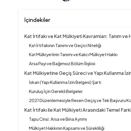
İçindekiler
Kat İrtifakı ve Kat Mülkiyeti Kavramları: Tanım ve 
Kat İrtifakının Tanımı ve Geçici Niteliği
Kat Mülkiyetinin Tanımı ve Kalıcı Mülkiyet Hakkı
Arsa Payı ve Bağımsız Bölüm İlişkisi
Kat Mülkiyetine Geçiş Süreci ve Yapı Kullanma İz
İskan (Yapı Kullanma İzin Belgesi) Şartı
Kuruluş İçin Gerekli Belgeler
2021 Düzenlemesiyle Resen Geçiş ve Tek Başvuru Kol
Kat İrtifakı ile Kat Mülkiyeti Arasındaki Temel Fark
Tapu Cinsi: Arsa ve Bina Ayrımı
Mülkiyet Hakkının Kapsamı ve Sürekliliği