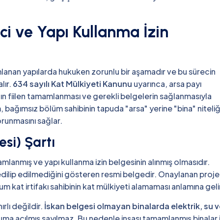
ci ve Yapı Kullanma İzin
amlanan yapılarda hukuken zorunlu bir aşamadır ve bu sürecin
lır.
634 sayılı Kat Mülkiyeti Kanunu
uyarınca, arsa payı
pının fiilen tamamlanması ve gerekli belgelerin sağlanmasıyla
 bağımsız bölüm sahibinin tapuda "arsa" yerine "bina" niteli
orunmasını sağlar.
si) Şartı
amlanmış ve yapı kullanma izin belgesinin alınmış olmasıdır.
 edilip edilmediğini gösteren resmi belgedir. Onaylanan proj
rum kat irtifakı sahibinin kat mülkiyeti alamaması anlamına geli
rlı değildir.
İskan belgesi olmayan binalarda elektrik, su 
uma açılmış sayılmaz. Bu nedenle inşası tamamlanmış binalar 