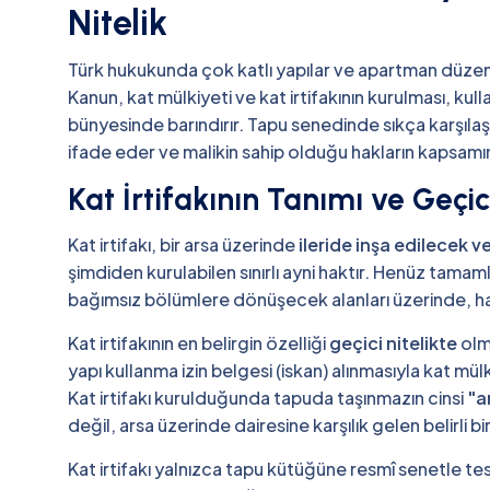
Nitelik
Türk hukukunda çok katlı yapılar ve apartman düzen
Kanun, kat mülkiyeti ve kat irtifakının kurulması, kul
bünyesinde barındırır. Tapu senedinde sıkça karşılaşıla
ifade eder ve malikin sahip olduğu hakların kapsamın
Kat İrtifakının Tanımı ve Geçici
Kat irtifakı, bir arsa üzerinde
ileride inşa edilecek 
şimdiden kurulabilen sınırlı ayni haktır. Henüz tama
bağımsız bölümlere dönüşecek alanları üzerinde, hak sa
Kat irtifakının en belirgin özelliği
geçici nitelikte
olma
yapı kullanma izin belgesi (iskan) alınmasıyla kat m
Kat irtifakı kurulduğunda tapuda taşınmazın cinsi
"a
değil, arsa üzerinde dairesine karşılık gelen belirli bir
Kat irtifakı yalnızca tapu kütüğüne resmî senetle tesc