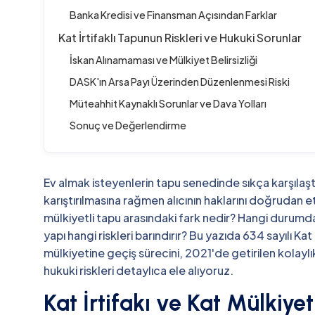
Banka Kredisi ve Finansman Açısından Farklar
Kat İrtifaklı Tapunun Riskleri ve Hukuki Sorunlar
İskan Alınamaması ve Mülkiyet Belirsizliği
DASK'ın Arsa Payı Üzerinden Düzenlenmesi Riski
Müteahhit Kaynaklı Sorunlar ve Dava Yolları
Sonuç ve Değerlendirme
Ev almak isteyenlerin tapu senedinde sıkça karşılaştı
karıştırılmasına rağmen alıcının haklarını doğrudan etki
mülkiyetli tapu arasındaki fark nedir? Hangi durumda k
yapı hangi riskleri barındırır? Bu yazıda 634 sayılı Kat
mülkiyetine geçiş sürecini, 2021'de getirilen kolaylık
hukuki riskleri detaylıca ele alıyoruz.
Kat İrtifakı ve Kat Mülkiy