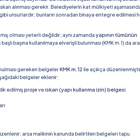
kan alınması gerekir. Belediyelerin kat mülkiyeti aşamasınd
ı gibi unsurlardır; bunların sonradan binaya entegre edilmesi
nmış olması yeterli değildir; aynı zamanda
yapının tümünün
başlı başına kullanılmaya elverişli bulunması (KMK m.1) da aran
unulması gereken belgeler
KMK m.12
ile açıkça düzenlenmişti
ağıdaki belgeler eklenir:
ik edilmiş
proje
ve
iskan (yapı kullanma izin) belgesi
arı
nlenir; arsa malikinin kanunda belirtilen belgeleri tapu