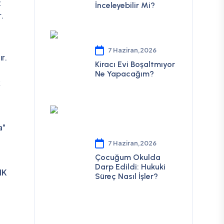
t
İnceleyebilir Mi?
.
7 Haziran,2026
r.
Kiracı Evi Boşaltmıyor
Ne Yapacağım?
k
a"
7 Haziran,2026
Çocuğum Okulda
Darp Edildi: Hukuki
MK
Süreç Nasıl İşler?