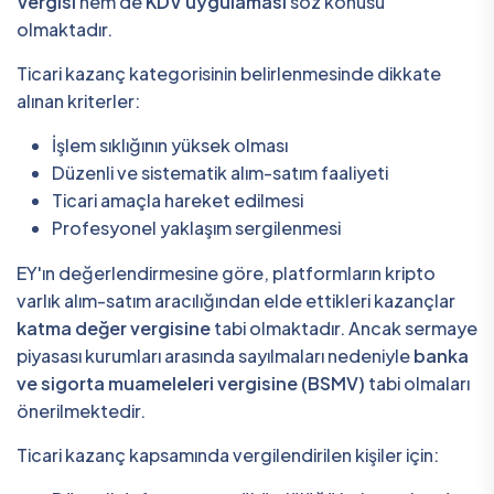
Vergisi
hem de
KDV uygulaması
söz konusu
olmaktadır.
Ticari kazanç kategorisinin belirlenmesinde dikkate
alınan kriterler:
İşlem sıklığının yüksek olması
Düzenli ve sistematik alım-satım faaliyeti
Ticari amaçla hareket edilmesi
Profesyonel yaklaşım sergilenmesi
EY'ın değerlendirmesine göre, platformların kripto
varlık alım-satım aracılığından elde ettikleri kazançlar
katma değer vergisine
tabi olmaktadır. Ancak sermaye
piyasası kurumları arasında sayılmaları nedeniyle
banka
ve sigorta muameleleri vergisine (BSMV)
tabi olmaları
önerilmektedir.
Ticari kazanç kapsamında vergilendirilen kişiler için: