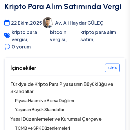
Kripto Para Alım Satımında Vergi
22 Ekim,2025
Av. Ali Haydar GÜLEÇ
kripto para
bitcoin
kripto para alım
vergisi
,
vergisi
,
satım
,
0
yorum
İçindekiler
Gizle
Türkiye'de Kripto Para Piyasasının Büyüklüğü ve
Skandallar
Piyasa Hacmi ve Borsa Dağılımı
Yaşanan Büyük Skandallar
Yasal Düzenlemeler ve Kurumsal Çerçeve
TCMB ve SPK Düzenlemeleri