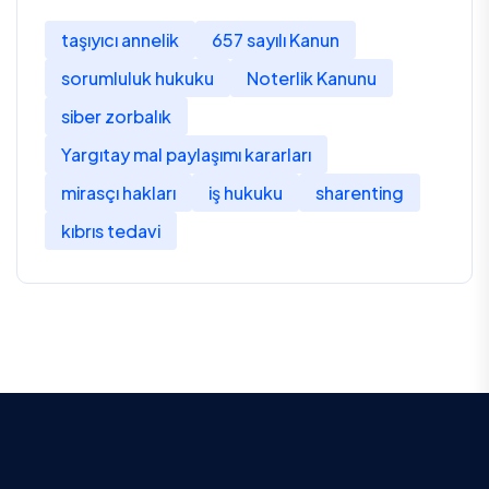
taşıyıcı annelik
657 sayılı Kanun
sorumluluk hukuku
Noterlik Kanunu
siber zorbalık
Yargıtay mal paylaşımı kararları
mirasçı hakları
iş hukuku
sharenting
kıbrıs tedavi