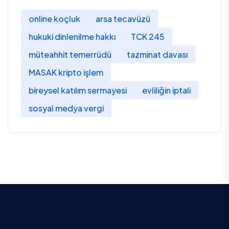
online koçluk
arsa tecavüzü
hukuki dinlenilme hakkı
TCK 245
müteahhit temerrüdü
tazminat davası
MASAK kripto işlem
bireysel katılım sermayesi
evliliğin iptali
sosyal medya vergi