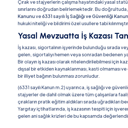
Çırak ve stajyerlerin çalışma hayatındaki yasal statü
sınırlarını doğrudan belirlemektedir. Bu doğrultuda
Kanunu
ve
6331 sayılı İş Sağlığı ve Güvenliği Kanu
hukuki niteliği ve bildirimi özel usullere tabi kılınmıştır
Yasal Mevzuatta İş Kazası Ta
İş kazası, sigortalının işyerinde bulunduğu sırada 
gelen, sigortalıyı hemen veya sonradan bedenen ya d
Bir olayın iş kazası olarak nitelendirilebilmesi için 
dışsal bir etkiden kaynaklanması, kasti olmaması ve
bir illiyet bağının bulunması zorunludur.
(6331 sayılı Kanun m.2) uyarınca, iş sağlığı ve güven
stajyerler de dahil olmak üzere tüm çalışanlara faa
çırakların pratik eğitim aldıkları sırada uğradıkları 
Yargıtay içtihatlarında, iş kazasının tespiti için iş
gelen ani sağlık krizleri de bu kapsamda değerlendi