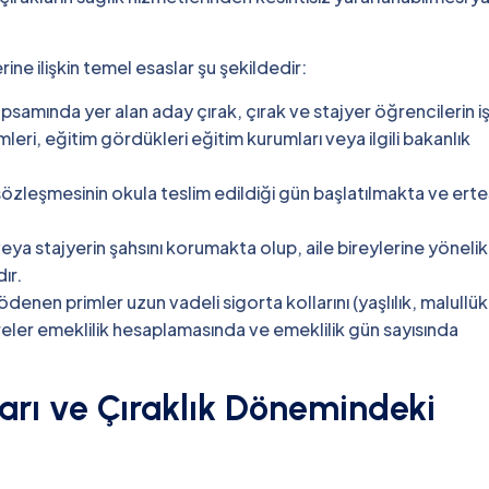
rine ilişkin temel esaslar şu şekildedir:
psamında yer alan aday çırak, çırak ve stajyer öğrencilerin i
mleri, eğitim gördükleri eğitim kurumları veya ilgili bakanlık
k sözleşmesinin okula teslim edildiği gün başlatılmakta ve erte
ya stajyerin şahsını korumakta olup, aile bireylerine yönelik 
ır.
denen primler uzun vadeli sigorta kollarını (yaşlılık, malullük
ler emeklilik hesaplamasında ve emeklilik gün sayısında
ları ve Çıraklık Dönemindeki