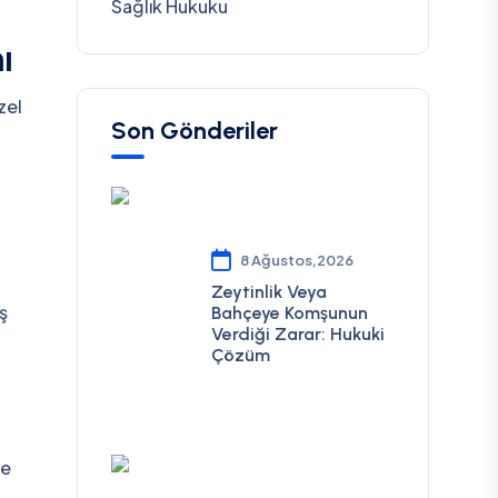
Sağlık Hukuku
ı
zel
Son Gönderiler
i
l
8 Ağustos,2026
Zeytinlik Veya
ş
Bahçeye Komşunun
Verdiği Zarar: Hukuki
Çözüm
le