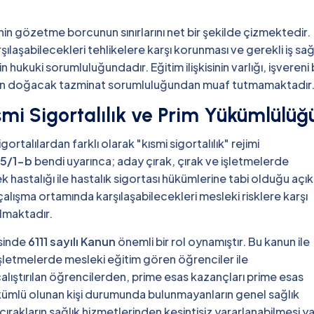
enin gözetme borcunun sınırlarını net bir şekilde çizmektedir.
şılaşabilecekleri tehlikelere karşı korunması ve gerekli iş sağ
 hukuki sorumluluğundadır. Eğitim ilişkisinin varlığı, işvereni
dan doğacak tazminat sorumluluğundan muaf tutmamaktadır
smi Sigortalılık ve Prim Yükümlülüğ
ortalılardan farklı olarak "kısmi sigortalılık" rejimi
.5/1-b
bendi uyarınca; aday çırak, çırak ve işletmelerde
 hastalığı ile hastalık sigortası hükümlerine tabi olduğu açı
çalışma ortamında karşılaşabilecekleri mesleki risklere karşı
ılmaktadır.
esinde
6111 sayılı Kanun
önemli bir rol oynamıştır. Bu kanun ile
şletmelerde mesleki eğitim gören öğrenciler ile
lıştırılan öğrencilerden, prime esas kazançları prime esas
kümlü olunan kişi durumunda bulunmayanların genel sağlık
ırakların sağlık hizmetlerinden kesintisiz yararlanabilmesi y