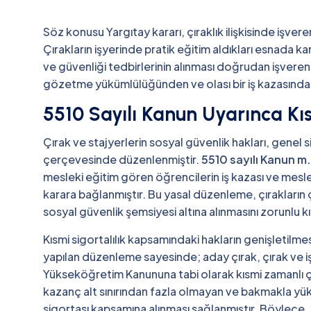
Söz konusu Yargıtay kararı, çıraklık ilişkisinde işver
Çırakların işyerinde pratik eğitim aldıkları esnada kar
ve güvenliği tedbirlerinin alınması doğrudan işverenin
gözetme yükümlülüğünden ve olası bir iş kazasın
5510 Sayılı Kanun Uyarınca Kı
Çırak ve stajyerlerin sosyal güvenlik hakları, genel sig
çerçevesinde düzenlenmiştir.
5510 sayılı Kanun m
mesleki eğitim gören öğrencilerin iş kazası ve meslek
karara bağlanmıştır. Bu yasal düzenleme, çırakların 
sosyal güvenlik şemsiyesi altına alınmasını zorunlu k
Kısmi sigortalılık kapsamındaki hakların genişletilm
yapılan düzenleme sayesinde; aday çırak, çırak ve i
Yükseköğretim Kanununa tabi olarak kısmi zamanlı ça
kazanç alt sınırından fazla olmayan ve bakmakla yü
sigortası kapsamına alınması sağlanmıştır. Böylece, ç