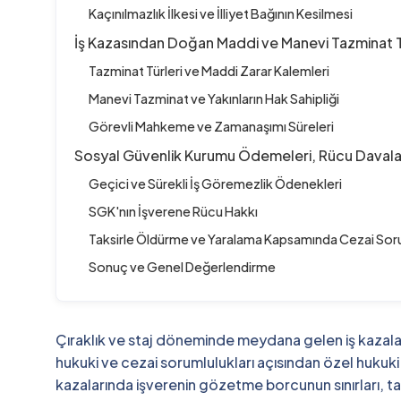
Kaçınılmazlık İlkesi ve İlliyet Bağının Kesilmesi
İş Kazasından Doğan Maddi ve Manevi Tazminat Ta
Tazminat Türleri ve Maddi Zarar Kalemleri
Manevi Tazminat ve Yakınların Hak Sahipliği
Görevli Mahkeme ve Zamanaşımı Süreleri
Sosyal Güvenlik Kurumu Ödemeleri, Rücu Davalar
Geçici ve Sürekli İş Göremezlik Ödenekleri
SGK'nın İşverene Rücu Hakkı
Taksirle Öldürme ve Yaralama Kapsamında Cezai Sor
Sonuç ve Genel Değerlendirme
Çıraklık ve staj döneminde meydana gelen iş kazaları
hukuki ve cezai sorumlulukları açısından özel hukuki
kazalarında işverenin gözetme borcunun sınırları, ta