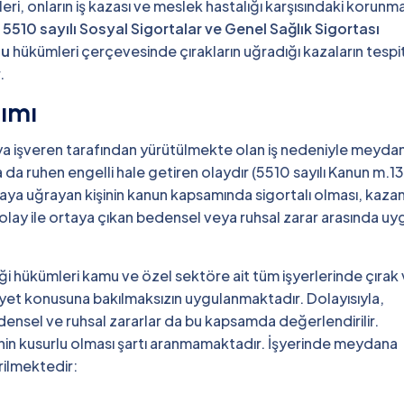
leri, onların iş kazası ve meslek hastalığı karşısındaki korunm
,
5510 sayılı Sosyal Sigortalar ve Genel Sağlık Sigortası
nu
hükümleri çerçevesinde çırakların uğradığı kazaların tespit
.
nımı
veya işveren tarafından yürütülmekte olan iş nedeniyle meyda
a ruhen engelli hale getiren olaydır (5510 sayılı Kanun m.13
kazaya uğrayan kişinin kanun kapsamında sigortalı olması, kazan
 olay ile ortaya çıkan bedensel veya ruhsal zarar arasında uy
liği hükümleri kamu ve özel sektöre ait tüm işyerlerinde çırak
liyet konusuna bakılmaksızın uygulanmaktadır. Dolayısıyla,
bedensel ve ruhsal zararlar da bu kapsamda değerlendirilir.
verenin kusurlu olması şartı aranmamaktadır. İşyerinde meydana
rilmektedir: