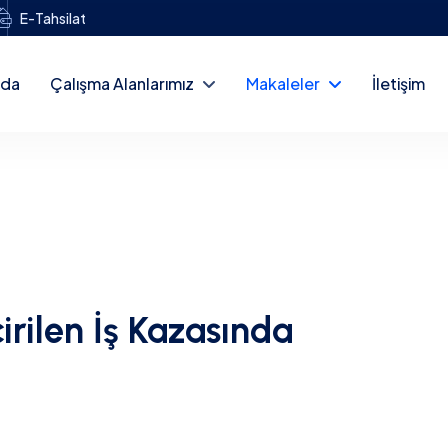
E-Tahsilat
zda
Çalışma Alanlarımız
Makaleler
İletişim
rilen İş Kazasında