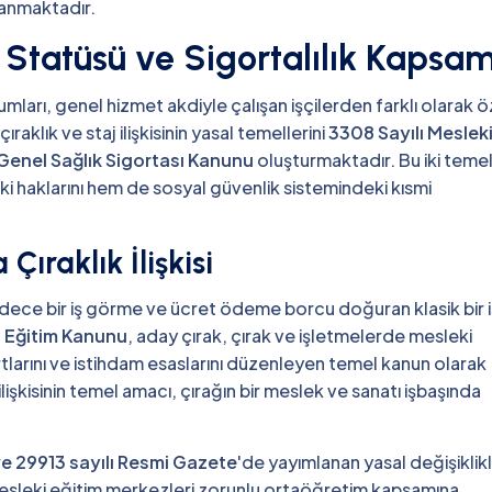
lanmaktadır.
l Statüsü ve Sigortalılık Kapsam
mları, genel hizmet akdiyle çalışan işçilerden farklı olarak ö
klık ve staj ilişkisinin yasal temellerini
3308 Sayılı Meslek
 Genel Sağlık Sigortası Kanunu
oluşturmaktadır. Bu iki teme
ki haklarını hem de sosyal güvenlik sistemindeki kısmi
ıraklık İlişkisi
a sadece bir iş görme ve ücret ödeme borcu doğuran klasik bir i
i Eğitim Kanunu
, aday çırak, çırak ve işletmelerde mesleki
tlarını ve istihdam esaslarını düzenleyen temel kanun olarak
lişkisinin temel amacı, çırağın bir meslek ve sanatı işbaşında
ve 29913 sayılı Resmi Gazete
'de yayımlanan yasal değişiklik
mesleki eğitim merkezleri zorunlu ortaöğretim kapsamına