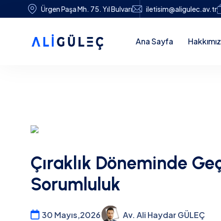
Ürgen Paşa Mh. 75. Yıl Bulvarı
iletisim@aligulec.av.tr
Ana Sayfa
Hakkımı
Çıraklık Döneminde Geçi
Sorumluluk
30 Mayıs,2026
Av. Ali Haydar GÜLEÇ