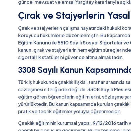
güncel mevzuat ve emsal Yargıtay kararlarıyla açık
Çırak ve Stajyerlerin Yasa
Çırak ve stajyerlerin çalışma hayatındaki hukuki konu
koruyucu hükümlerle düzenlenmiştir. Bu kapsamda çıra
Eğitim Kanunu
ile
5510 Sayılı Sosyal Sigortalar ve
kanun, çırak ve stajyerlerin hem eğitim süreçlerinde
sigortalılık statülerini güvence altına almaktadır.
3308 Sayılı Kanun Kapsamında Ç
Türk iş hukukunda çıraklık ilişkisi, taraflar arasınd
sözleşmesi niteliğinde değildir.
3308 Sayılı Meslek
eğitim gören öğrencilerin eğitimlerini, sözleşme şar
yürürlüktedir. Bu kanun kapsamında kurulan çıraklık i
pratik ve teorik eğitimler yoluyla öğrenmesidir.
Çıraklık eğitiminin kurumsal yapısı,
9/12/2016 tarih 
önemli bir dönüşüm geçirmiştir. Bu düzenleme ile 