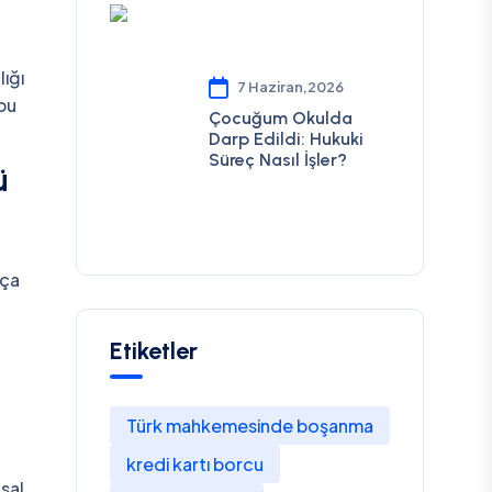
lığı
7 Haziran,2026
 bu
Çocuğum Okulda
.
Darp Edildi: Hukuki
Süreç Nasıl İşler?
ü
kça
Etiketler
Türk mahkemesinde boşanma
kredi kartı borcu
asal