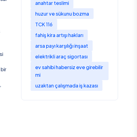
anahtar teslimi
huzur ve sükunu bozma
TCK 116
ş
fahiş kira artışı hakları
arsa payı karşılığı inşaat
si
elektrikli araç sigortası
ev sahibi habersiz eve girebilir
bir
mi
,
uzaktan çalışmada iş kazası