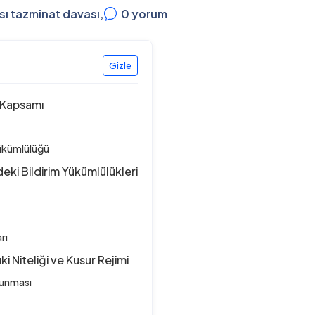
ası tazminat davası
,
0
yorum
Gizle
k Kapsamı
Yükümlülüğü
deki Bildirim Yükümlülükleri
rı
Niteliği ve Kusur Rejimi
runması