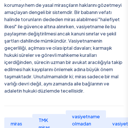
korumayı hem de yasal mirasçıların haklarını gözetmeyi
amaçlayan dengeli bir sistemdir. Bir babanın vefatı
halinde torunların dededen miras alabilmesi "halefiyet
ilkesi" ile güvence altına alınırken, vasiyetname ile bu
paylaşımın değiştirilmesi ancak kanuni sınırlar ve şekil
şartları dahilinde mümkündür. Vasiyetnamenin
geçerliliği, açılması ve olası iptal davaları; karmaşık
hukuki süreler ve görevli mahkeme kuralları
içerdiğinden, sürecin uzman bir avukat aracılığıyla takip
edilmesi hak kayıplarını önlemek adına büyük önem
taşımaktadır. Unutulmamalıdır ki; miras sadece bir mal
varlığı devri değil, aynı zamanda aile bağlarının ve
adaletin hukuki düzlemde tecellisidir.
vasiyetname
TMK
miras
olmadan
vasiye
miras