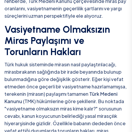
rehberde, Türk Medeni Kanunu çerçevesinde miras pay
oranlarını, vasiyetnamenin geçerlilik şartlarını ve yargı
süreçlerini uzman perspektifiyle ele alıyoruz.
Vasiyetname Olmaksızın
Miras Paylaşımı ve
Torunların Hakları
Türk hukuk sisteminde mirasın nasıl paylaştırılacağı,
mirasbırakanın sağlığında bir irade beyanında bulunup
bulunmadığına göre değişiklik gösterir. Eğer kişi vefat
etmeden önce geçerli bir vasiyetname hazırlamamışsa,
terekenin (mirasın) paylaşımı tamamen
Türk Medeni
Kanunu
(TMK) hükümlerine göre şekillenir. Bu noktada
"vasiyetname olmaksızın miras kime kalır?" sorusunun
cevabı, kanun koyucunun belirlediği yasal mirasçılık
hiyerarşisinde gizlidir. Özellikle babanın dededen önce
vefat ettiği durumlarda torunların hakları, miras