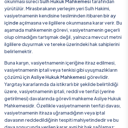
okunması süreci
Sulh Hukuk Mahkemesi
tarafından
yürütülür. Mirasbırakanın yerleşim yeri Sulh Hakimi,
vasiyetnamenin kendisine tesliminden itibaren
bir ay
içinde
açılmasına ve ilgililere okunmasına karar verir. Bu
aşamada mahkemenin görevi, vasiyetnamenin geçerli
olup olmadığını tartışmak değil, yalnızca mevcut metni
ilgililere duyurmak ve tereke üzerindeki hak sahiplerini
belirlemektir.
Buna karşın, vasiyetnamenin içeriğine itiraz edilmesi,
vasiyetnamenin iptali veya tenkisi gibi uyuşmazlıkların
çözümü için
Asliye Hukuk Mahkemesi
görevlidir.
Yargıtay kararlarında da istikrarlı bir şekilde belirtildiği
üzere, vasiyetnamenin iptali, reddi ve tenfizi (yerine
getirilmesi) davalarında görevli mahkeme Asliye Hukuk
Mahkemesidir. Özellikle vasiyetnamenin tenfizi davası,
vasiyetnamenin itiraza uğramadığının veya iptal
davasının reddedildiğinin tespiti mahiyetindedir ve bu
dava sonucunda verilen karar ayni bir hak sağlamaz;