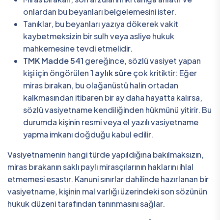
onlardan bu beyanları belgelemesini ister.
Tanıklar, bu beyanları yazıya dökerek vakit
kaybetmeksizin bir sulh veya asliye hukuk
mahkemesine tevdi etmelidir.
TMK Madde 541
gereğince, sözlü vasiyet yapan
kişi için öngörülen
1 aylık süre
çok kritiktir: Eğer
miras bırakan, bu olağanüstü halin ortadan
kalkmasından itibaren bir ay daha hayatta kalırsa,
sözlü vasiyetname kendiliğinden hükmünü yitirir. Bu
durumda kişinin resmi veya el yazılı vasiyetname
yapma imkanı doğduğu kabul edilir.
Vasiyetnamenin hangi türde yapıldığına bakılmaksızın,
miras bırakanın saklı paylı mirasçılarının haklarını ihlal
etmemesi esastır. Kanuni sınırlar dahilinde hazırlanan bir
vasiyetname, kişinin mal varlığı üzerindeki son sözünün
hukuk düzeni tarafından tanınmasını sağlar.