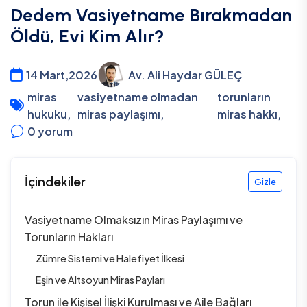
Dedem Vasiyetname Bırakmadan
Öldü, Evi Kim Alır?
14 Mart,2026
Av. Ali Haydar GÜLEÇ
miras
vasiyetname olmadan
torunların
hukuku
,
miras paylaşımı
,
miras hakkı
,
0
yorum
İçindekiler
Gizle
Vasiyetname Olmaksızın Miras Paylaşımı ve
Torunların Hakları
Zümre Sistemi ve Halefiyet İlkesi
Eşin ve Altsoyun Miras Payları
Torun ile Kişisel İlişki Kurulması ve Aile Bağları