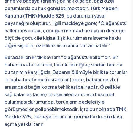
anne ve babaya tanınmış bir hak olsa da, bazı özel
durumlarda bu hak genişletilmektedir.
Türk Medeni
Kanunu (TMK) Madde 325
, bu durumun yasal
dayanağını oluşturur. İlgili maddeye göre; "Olağanüstü
haller mevcutsa, çocuğun menfaatine uygun düştüğü
ölçüde çocuk ile kişisel ilişki kurulmasını isteme hakkı
diğer kişilere, özellikle hısımlarına da tanınabilir."
Buradaki en kritik kavram "olağanüstü haller"dir. Bir
babanın vefat etmesi, hukuk tekniği açısından tam da
bu tanımın karşılığıdır. Babanın ölümüyle birlikte torunlar
ile baba tarafındaki akrabalar (dede, babaanne vb.)
arasındaki bağın kopma tehlikesi belirebilir. Özellikle
sağ kalan eş (anne) ile eşin ailesi arasında husumet
bulunması durumunda, torunların dedeleriyle
görüşmesi engellenebilmektedir. İşte bu noktada
TMK
Madde 325
, dedeye torununu görme hakkı için dava
açma yetkisi tanır.