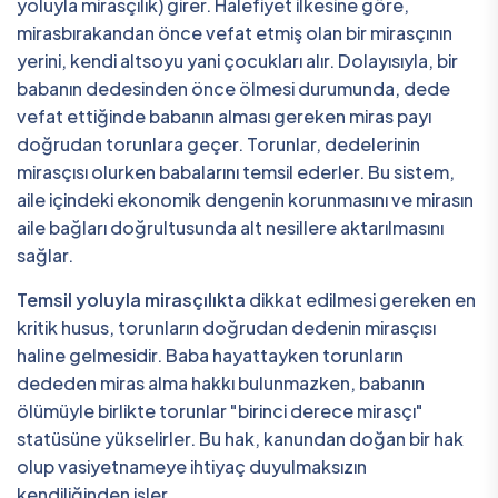
yoluyla mirasçılık) girer. Halefiyet ilkesine göre,
mirasbırakandan önce vefat etmiş olan bir mirasçının
yerini, kendi altsoyu yani çocukları alır. Dolayısıyla, bir
babanın dedesinden önce ölmesi durumunda, dede
vefat ettiğinde babanın alması gereken miras payı
doğrudan torunlara geçer. Torunlar, dedelerinin
mirasçısı olurken babalarını temsil ederler. Bu sistem,
aile içindeki ekonomik dengenin korunmasını ve mirasın
aile bağları doğrultusunda alt nesillere aktarılmasını
sağlar.
Temsil yoluyla mirasçılıkta
dikkat edilmesi gereken en
kritik husus, torunların doğrudan dedenin mirasçısı
haline gelmesidir. Baba hayattayken torunların
dededen miras alma hakkı bulunmazken, babanın
ölümüyle birlikte torunlar "birinci derece mirasçı"
statüsüne yükselirler. Bu hak, kanundan doğan bir hak
olup vasiyetnameye ihtiyaç duyulmaksızın
kendiliğinden işler.