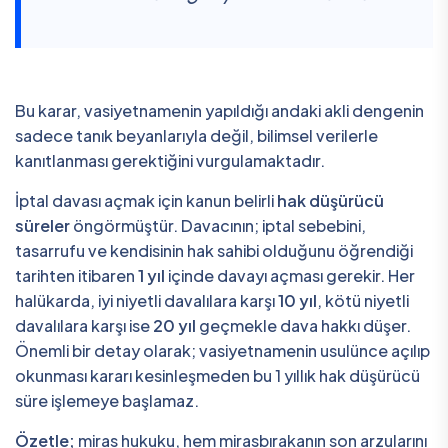
Bu karar, vasiyetnamenin yapıldığı andaki akli dengenin
sadece tanık beyanlarıyla değil, bilimsel verilerle
kanıtlanması gerektiğini vurgulamaktadır.
İptal davası açmak için kanun belirli
hak düşürücü
süreler
öngörmüştür. Davacının; iptal sebebini,
tasarrufu ve kendisinin hak sahibi olduğunu öğrendiği
tarihten itibaren
1 yıl
içinde davayı açması gerekir. Her
halükarda, iyi niyetli davalılara karşı
10 yıl
, kötü niyetli
davalılara karşı ise
20 yıl
geçmekle dava hakkı düşer.
Önemli bir detay olarak; vasiyetnamenin usulünce açılıp
okunması kararı kesinleşmeden bu 1 yıllık hak düşürücü
süre işlemeye başlamaz.
Özetle;
miras hukuku, hem mirasbırakanın son arzularını