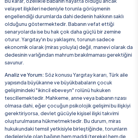
Bu karar, özellikle babanın hayatta olduğu ancak
velayet ilişkileri nedeniyle torunla görüşmenin
engellendiği durumlarda dahi dedenin hakkının saklı
olduğunu göstermektedir. Babanın vefat ettiği
senaryolarda ise bu hak çok daha güçlü bir zemine
oturur. Yargıtay'ın bu yaklaşımı, torunun sadece
ekonomik olarak (miras yoluyla) değil, manevi olarak da
dedesinin varlığından mahrum bırakılmaması gerektiğini
savunur.
Analiz ve Yorum:
Söz konusu Yargıtay kararı, Türk aile
yapısında büyükanne ve büyükbabaların çocuk
gelişimindeki "ikincil ebeveyn" rolünü hukuken
tescillemektedir. Mahkeme, anne veya babanın rızası
olmasa dahi, eğer çocuğun psikolojik gelişimi bu ilişkiyi
gerektiriyorsa, devlet gücüyle kişisel ilişki takvimi
oluşturulmasına hükmetmektedir. Bu durum, miras
hukukundaki temsil yetkisiyle birleştiğinde, torunların
dedeleriyle olan bağının hem maddi (tereke) hem de