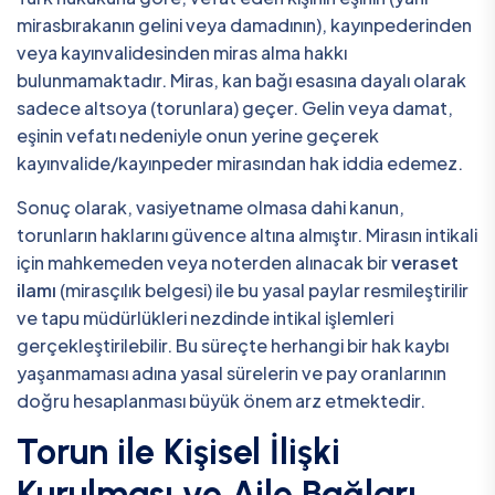
mirasbırakanın gelini veya damadının), kayınpederinden
veya kayınvalidesinden miras alma hakkı
bulunmamaktadır. Miras, kan bağı esasına dayalı olarak
sadece altsoya (torunlara) geçer. Gelin veya damat,
eşinin vefatı nedeniyle onun yerine geçerek
kayınvalide/kayınpeder mirasından hak iddia edemez.
Sonuç olarak, vasiyetname olmasa dahi kanun,
torunların haklarını güvence altına almıştır. Mirasın intikali
için mahkemeden veya noterden alınacak bir
veraset
ilamı
(mirasçılık belgesi) ile bu yasal paylar resmileştirilir
ve tapu müdürlükleri nezdinde intikal işlemleri
gerçekleştirilebilir. Bu süreçte herhangi bir hak kaybı
yaşanmaması adına yasal sürelerin ve pay oranlarının
doğru hesaplanması büyük önem arz etmektedir.
Torun ile Kişisel İlişki
Kurulması ve Aile Bağları