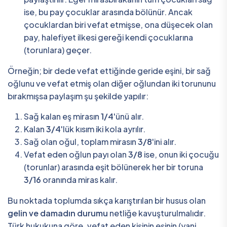
ise, bu pay çocuklar arasında bölünür. Ancak
çocuklardan biri vefat etmişse, ona düşecek olan
pay, halefiyet ilkesi gereği kendi çocuklarına
(torunlara) geçer.
Örneğin; bir dede vefat ettiğinde geride eşini, bir sağ
oğlunu ve vefat etmiş olan diğer oğlundan iki torununu
bırakmışsa paylaşım şu şekilde yapılır:
Sağ kalan eş mirasın
1/4
'ünü alır.
Kalan
3/4
'lük kısım iki kola ayrılır.
Sağ olan oğul, toplam mirasın
3/8
'ini alır.
Vefat eden oğlun payı olan
3/8
ise, onun iki çocuğu
(torunlar) arasında eşit bölünerek her bir toruna
3/16
oranında miras kalır.
Bu noktada toplumda sıkça karıştırılan bir husus olan
gelin ve damadın durumu
netliğe kavuşturulmalıdır.
Türk hukukuna göre, vefat eden kişinin eşinin (yani