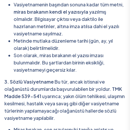
Vasiyetnamenin başından sonuna kadar tüm metni,
miras bırakanın kendi el yazısıyla
yazılmış
olmalıdır. Bilgisayar çıktısı veya daktilo ile
hazırlanan metinler, altına imza atılsa dahi el yazılı
vasiyetname sayılmaz.
Metinde mutlaka düzenleme tarihi (gün, ay, yıl
olarak) belirtilmelidir.
Son olarak, miras bırakanın el yazısı imzası
bulunmalıdır. Bu şartlardan birinin eksikliği,
vasiyetnameyi geçersiz kılar.
3. Sözlü Vasiyetname
Bu tür, ancak istisnai ve
olağanüstü durumlarda başvurulabilen bir yoldur.
TMK
Madde 539-541
uyarınca; yakın ölüm tehlikesi, ulaşımın
kesilmesi, hastalık veya savaş gibi diğer vasiyetname
türlerinin yapılamayacağı olağanüstü hallerde sözlü
vasiyetname yapılabilir.
Miras bırakan, son arzularını iki tanığa anlatır ve