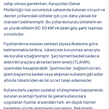
sahip olması gerekirken; Karayolları Genel
Müdürlüğü’nün sorumluluk sahasında bulunan otoyol ve
devlet yollarındaki üniteler için çok daha yüksek bir
standart belirlenmiştir. Bu yollarda kurulu ünitelerin en
az yüzde ellisinin
DC 50 kW ve üzeri güç şartı
taşıması
zorunludur.
Fiyatlandırma esasları serbest piyasa ilkelerine göre
belirlenmekle birlikte, tüketicinin korunması amacıyla
sıkı kurallara bağlanmıştır. Şarj hizmeti bedeli sadece
elektrikli araçlara aktarılan birim enerji (TL/kWh)
üzerinden hesaplanabilir. İşletmeciler; bağlantı ücreti,
işlem başlatma bedeli veya ekipman kullanımı gibi adlar
altında tüketiciden ek bir ücret talep edemezler.
Kullanıcılarla yapılan sadakat sözleşmeleri kapsamında
sunulan avantajlı fiyatlar ile genel kullanıcılara
uygulanan fiyatlar arasındaki fark, en düşük hizmet
bedelinin yüzde yirmi beşini geçemez. Rekabetin