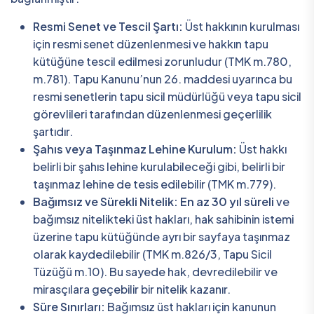
Resmi Senet ve Tescil Şartı:
Üst hakkının kurulması
için resmi senet düzenlenmesi ve hakkın tapu
kütüğüne tescil edilmesi zorunludur (TMK m.780,
m.781). Tapu Kanunu’nun 26. maddesi uyarınca bu
resmi senetlerin tapu sicil müdürlüğü veya tapu sicil
görevlileri tarafından düzenlenmesi geçerlilik
şartıdır.
Şahıs veya Taşınmaz Lehine Kurulum:
Üst hakkı
belirli bir şahıs lehine kurulabileceği gibi, belirli bir
taşınmaz lehine de tesis edilebilir (TMK m.779).
Bağımsız ve Sürekli Nitelik:
En az 30 yıl süreli
ve
bağımsız nitelikteki üst hakları, hak sahibinin istemi
üzerine tapu kütüğünde ayrı bir sayfaya taşınmaz
olarak kaydedilebilir (TMK m.826/3, Tapu Sicil
Tüzüğü m.10). Bu sayede hak, devredilebilir ve
mirasçılara geçebilir bir nitelik kazanır.
Süre Sınırları:
Bağımsız üst hakları için kanunun