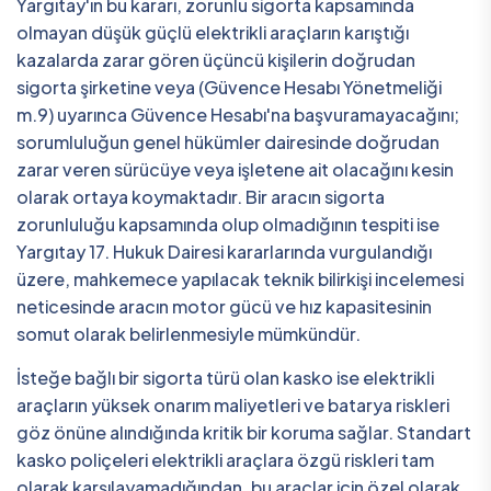
Yargıtay'ın bu kararı, zorunlu sigorta kapsamında
olmayan düşük güçlü elektrikli araçların karıştığı
kazalarda zarar gören üçüncü kişilerin doğrudan
sigorta şirketine veya (Güvence Hesabı Yönetmeliği
m.9) uyarınca Güvence Hesabı'na başvuramayacağını;
sorumluluğun genel hükümler dairesinde doğrudan
zarar veren sürücüye veya işletene ait olacağını kesin
olarak ortaya koymaktadır. Bir aracın sigorta
zorunluluğu kapsamında olup olmadığının tespiti ise
Yargıtay 17. Hukuk Dairesi kararlarında vurgulandığı
üzere, mahkemece yapılacak teknik bilirkişi incelemesi
neticesinde aracın motor gücü ve hız kapasitesinin
somut olarak belirlenmesiyle mümkündür.
İsteğe bağlı bir sigorta türü olan kasko ise elektrikli
araçların yüksek onarım maliyetleri ve batarya riskleri
göz önüne alındığında kritik bir koruma sağlar. Standart
kasko poliçeleri elektrikli araçlara özgü riskleri tam
olarak karşılayamadığından, bu araçlar için özel olarak