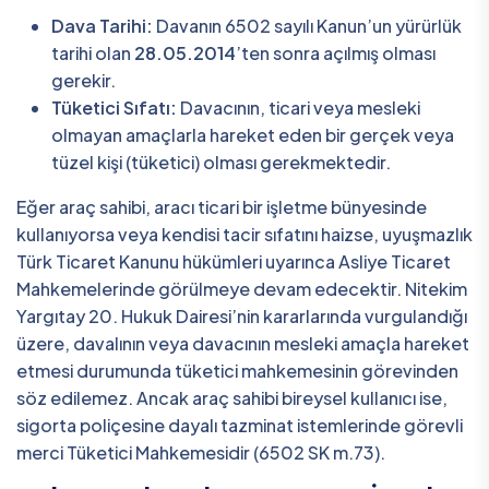
Dava Tarihi:
Davanın 6502 sayılı Kanun’un yürürlük
tarihi olan
28.05.2014
’ten sonra açılmış olması
gerekir.
Tüketici Sıfatı:
Davacının, ticari veya mesleki
olmayan amaçlarla hareket eden bir gerçek veya
tüzel kişi (tüketici) olması gerekmektedir.
Eğer araç sahibi, aracı ticari bir işletme bünyesinde
kullanıyorsa veya kendisi tacir sıfatını haizse, uyuşmazlık
Türk Ticaret Kanunu hükümleri uyarınca Asliye Ticaret
Mahkemelerinde görülmeye devam edecektir. Nitekim
Yargıtay 20. Hukuk Dairesi’nin kararlarında vurgulandığı
üzere, davalının veya davacının mesleki amaçla hareket
etmesi durumunda tüketici mahkemesinin görevinden
söz edilemez. Ancak araç sahibi bireysel kullanıcı ise,
sigorta poliçesine dayalı tazminat istemlerinde görevli
merci Tüketici Mahkemesidir (6502 SK m.73).