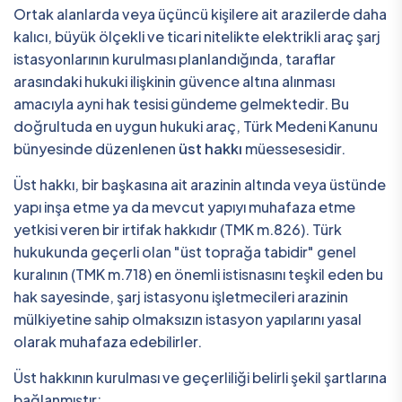
Ortak alanlarda veya üçüncü kişilere ait arazilerde daha
kalıcı, büyük ölçekli ve ticari nitelikte elektrikli araç şarj
istasyonlarının kurulması planlandığında, taraflar
arasındaki hukuki ilişkinin güvence altına alınması
amacıyla ayni hak tesisi gündeme gelmektedir. Bu
doğrultuda en uygun hukuki araç, Türk Medeni Kanunu
bünyesinde düzenlenen
üst hakkı
müessesesidir.
Üst hakkı, bir başkasına ait arazinin altında veya üstünde
yapı inşa etme ya da mevcut yapıyı muhafaza etme
yetkisi veren bir irtifak hakkıdır (TMK m.826). Türk
hukukunda geçerli olan "üst toprağa tabidir" genel
kuralının (TMK m.718) en önemli istisnasını teşkil eden bu
hak sayesinde, şarj istasyonu işletmecileri arazinin
mülkiyetine sahip olmaksızın istasyon yapılarını yasal
olarak muhafaza edebilirler.
Üst hakkının kurulması ve geçerliliği belirli şekil şartlarına
bağlanmıştır: