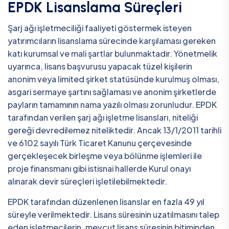
EPDK Lisanslama Süreçleri
Şarj ağı işletmeciliği faaliyeti göstermek isteyen
yatırımcıların lisanslama sürecinde karşılaması gereken
katı kurumsal ve mali şartlar bulunmaktadır. Yönetmelik
uyarınca, lisans başvurusu yapacak tüzel kişilerin
anonim veya limited şirket statüsünde kurulmuş olması,
asgari sermaye şartını sağlaması ve anonim şirketlerde
payların tamamının nama yazılı olması zorunludur. EPDK
tarafından verilen şarj ağı işletme lisansları, niteliği
gereği devredilemez niteliktedir. Ancak 13/1/2011 tarihli
ve 6102 sayılı Türk Ticaret Kanunu çerçevesinde
gerçekleşecek birleşme veya bölünme işlemleri ile
proje finansmanı gibi istisnai hallerde Kurul onayı
alınarak devir süreçleri işletilebilmektedir.
EPDK tarafından düzenlenen lisanslar en fazla 49 yıl
süreyle verilmektedir. Lisans süresinin uzatılmasını talep
eden işletmecilerin, mevcut lisans süresinin bitiminden