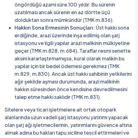
öngördüğü azami süre 100 yıldır. Bu sürenin
uzatılması ancak sürenin en az dörtte üçü
dolduktan sonra mümkündür (TMK m.836).
Hakkın Sona Ermesinin Sonuçları:
Üst hakkı sona
erdiğinde, arazi üzerinde inşa edilmiş olan şarj
istasyonu ve ilgili yapılar arazi malikinin mülkiyetine
geçer (TMK m.828, m.684). Taraflar resmi senette
aksini kararlaştırmamışsa, kural olarak malikin bu
yapılar için bir bedel ödemesi gerekmez (TMK
m.829, m.830). Ancak üst hakkı sahibinin yetkilerini
ağır şekilde aşması durumunda, arazi malikinin
hakkın süresinden önce kendisine devredilmesini
talep etme hakkı saklıdır (TMK m.831).
Sitelere veya ticari işletmelere ait ortak otopark
alanlarında uzun vadeli şarj istasyonu yatırımı yapacak
olan şarj ağı işletmecilerinin, yatırımlarını güvence altına
almak adına bu hakları tapu siciline tescil ettirmeleri ve