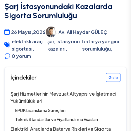
Şarj İstasyonundaki Kazalarda
Sigorta Sorumluluğu
26 Mayıs,2026
Av. Ali Haydar GÜLEÇ
elektrikli araç
şarj istasyonu
batarya yangını
sigortası
,
kazaları
,
sorumluluğu
,
0
yorum
İçindekiler
Gizle
Şarj Hizmetlerinin Mevzuat Altyapısı ve İşletmeci
Yükümlülükleri
EPDK Lisanslama Süreçleri
Teknik Standartlar ve Fiyatlandırma Esasları
Elektrikli Araçlarda Batarya Riskleri ve Sigorta