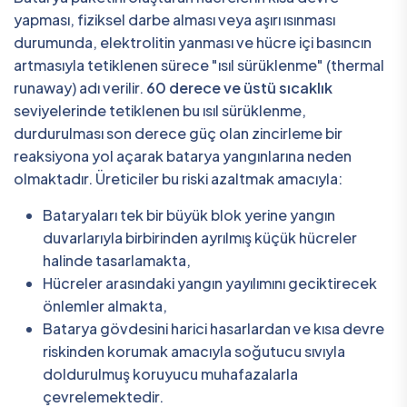
yapması, fiziksel darbe alması veya aşırı ısınması
durumunda, elektrolitin yanması ve hücre içi basıncın
artmasıyla tetiklenen sürece "ısıl sürüklenme" (thermal
runaway) adı verilir.
60 derece ve üstü sıcaklık
seviyelerinde tetiklenen bu ısıl sürüklenme,
durdurulması son derece güç olan zincirleme bir
reaksiyona yol açarak batarya yangınlarına neden
olmaktadır. Üreticiler bu riski azaltmak amacıyla:
Bataryaları tek bir büyük blok yerine yangın
duvarlarıyla birbirinden ayrılmış küçük hücreler
halinde tasarlamakta,
Hücreler arasındaki yangın yayılımını geciktirecek
önlemler almakta,
Batarya gövdesini harici hasarlardan ve kısa devre
riskinden korumak amacıyla soğutucu sıvıyla
doldurulmuş koruyucu muhafazalarla
çevrelemektedir.