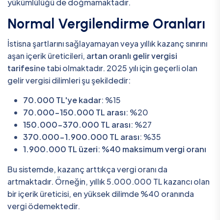
yükümlülüğü de doğmamaktadır.
Normal Vergilendirme Oranları
İstisna şartlarını sağlayamayan veya yıllık kazanç sınırını
aşan içerik üreticileri,
artan oranlı gelir vergisi
tarifesi
ne tabi olmaktadır. 2025 yılı için geçerli olan
gelir vergisi dilimleri şu şekildedir:
70.000 TL'ye kadar
: %15
70.000-150.000 TL arası
: %20
150.000-370.000 TL arası
: %27
370.000-1.900.000 TL arası
: %35
1.900.000 TL üzeri
:
%40 maksimum vergi oranı
Bu sistemde, kazanç arttıkça vergi oranı da
artmaktadır. Örneğin, yıllık 5.000.000 TL kazancı olan
bir içerik üreticisi, en yüksek dilimde %40 oranında
vergi ödemektedir.