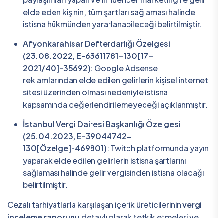
elde eden kişinin, tüm şartları sağlaması halinde
istisna hükmünden yararlanabileceği belirtilmiştir.
Afyonkarahisar Defterdarlığı Özelgesi
(23.08.2022, E-63611781-130[17-
2021/40]-35692)
: Google Adsense
reklamlarından elde edilen gelirlerin kişisel internet
sitesi üzerinden olması nedeniyle istisna
kapsamında değerlendirilemeyeceği açıklanmıştır.
İstanbul Vergi Dairesi Başkanlığı Özelgesi
(25.04.2023, E-39044742-
130[Özelge]-469801)
: Twitch platformunda yayın
yaparak elde edilen gelirlerin istisna şartlarını
sağlaması halinde gelir vergisinden istisna olacağı
belirtilmiştir.
Cezalı tarhiyatlarla karşılaşan içerik üreticilerinin
vergi
inceleme raporunu
detaylı olarak tetkik etmeleri ve