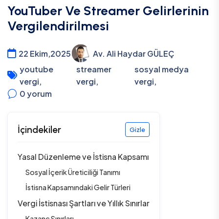
YouTuber Ve Streamer Gelirlerinin
Vergilendirilmesi
22 Ekim,2025
Av. Ali Haydar GÜLEÇ
youtube
streamer
sosyal medya
vergi
,
vergi
,
vergi
,
0
yorum
İçindekiler
Gizle
Yasal Düzenleme ve İstisna Kapsamı
Sosyal İçerik Üreticiliği Tanımı
İstisna Kapsamındaki Gelir Türleri
Vergi İstisnası Şartları ve Yıllık Sınırlar
Kazanç Sınırları