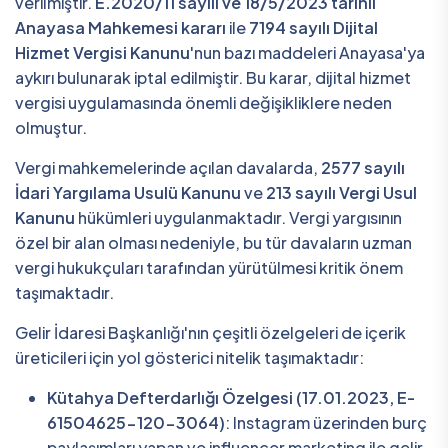
verilmiştir.
E.2020/11 sayılı ve 18/5/2023 tarihli
Anayasa Mahkemesi kararı
ile
7194 sayılı Dijital
Hizmet Vergisi Kanunu
'nun bazı maddeleri Anayasa'ya
aykırı bulunarak iptal edilmiştir. Bu karar, dijital hizmet
vergisi uygulamasında önemli değişikliklere neden
olmuştur.
Vergi mahkemelerinde açılan davalarda,
2577 sayılı
İdari Yargılama Usulü Kanunu
ve
213 sayılı Vergi Usul
Kanunu
hükümleri uygulanmaktadır. Vergi yargısının
özel bir alan olması nedeniyle, bu tür davaların uzman
vergi hukukçuları tarafından yürütülmesi kritik önem
taşımaktadır.
Gelir İdaresi Başkanlığı'nın çeşitli özelgeleri de içerik
üreticileri için yol gösterici nitelik taşımaktadır:
Kütahya Defterdarlığı Özelgesi (17.01.2023, E-
61504625-120-3064)
: Instagram üzerinden burç
paylaşımları yapan ve influencer marketing ile gelir