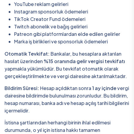
YouTube reklam gelirleri
Instagram sponsorluk ödemeleri
TikTok Creator Fund ödemeleri
Twitch abonelik ve bağış gelirleri
Patreon gibi platformlardan elde edilen gelirler
Marka iş birlikleri ve sponsorluk ödemeleri
Otomatik Tevkifat:
Bankalar, bu hesaplara aktarılan
hasılat üzerinden
%15 oranında gelir vergisi tevkifatı
yapmakla yükümlüdür. Bu tevkifat otomatik olarak
gerçekleştirilmekte ve vergi dairesine aktarılmaktadır.
Bildirim Süresi:
Hesap açıldıktan sonra
1 ay içinde
vergi
dairesine bildirimde bulunulması zorunludur. Bu bildirim,
hesap numarası, banka adı ve hesap açılış tarihi bilgilerini
içermelidir.
İstisna şartlarından herhangi birinin ihlal edilmesi
durumunda, o yıl için istisna hakkı tamamen