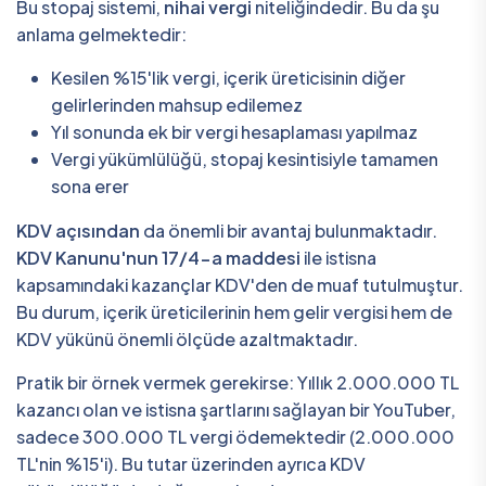
Bu stopaj sistemi,
nihai vergi
niteliğindedir. Bu da şu
anlama gelmektedir:
Kesilen %15'lik vergi, içerik üreticisinin diğer
gelirlerinden mahsup edilemez
Yıl sonunda ek bir vergi hesaplaması yapılmaz
Vergi yükümlülüğü, stopaj kesintisiyle tamamen
sona erer
KDV açısından
da önemli bir avantaj bulunmaktadır.
KDV Kanunu'nun 17/4-a maddesi
ile istisna
kapsamındaki kazançlar KDV'den de muaf tutulmuştur.
Bu durum, içerik üreticilerinin hem gelir vergisi hem de
KDV yükünü önemli ölçüde azaltmaktadır.
Pratik bir örnek vermek gerekirse: Yıllık 2.000.000 TL
kazancı olan ve istisna şartlarını sağlayan bir YouTuber,
sadece 300.000 TL vergi ödemektedir (2.000.000
TL'nin %15'i). Bu tutar üzerinden ayrıca KDV