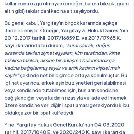
kullanımına özgü olmayan (örneğin, burma bilezik, gram
altın gibi) takılar dahi kadına ait sayılıyordu.
Bu genel kabul, Yargıtay'ın birçok kararında açıkça
ifade edilmiştir. Örneğin,
Yargıtay 3. Hukuk Dairesi'nin
20.12.2017 tarihli, 2017/16859 E. ve 2017/17965 K.
sayılı kararında
bu durum,
"kural olarak, düğün
sırasında takılan ziynet eşyaları, kim tarafından, kime
takılırsa takılsın, aksine bir anlaşma bulunmadıkça
kadına bağışlanmış sayılır ve artık kadının kişisel malı
sayılır"
şeklinde net bir biçimde ortaya konulmuştur. Bu
içtihat uyarınca, erkek eşin bu ziynetleri geri alabilmesi
veya kendisinde tutabilmesi için, bunların kendisine
bağışlandığını veya kadının rızasıyla ve iade edilmemek
üzere kendisine verildiğini ispatlaması gerekiyordu ki bu
oldukça zor bir ispat külfetiydi.
Yine,
Yargıtay Hukuk Genel Kurulu'nun 04.03.2020
tarihli, 2017/1040 E. ve 2020/240 K. sayılı kararı
da,