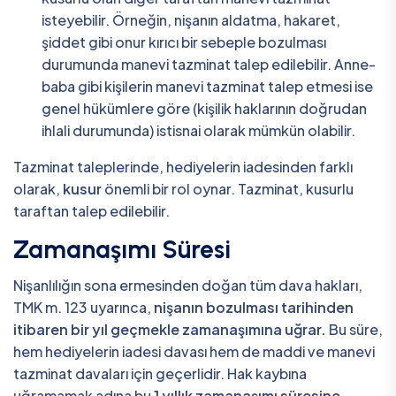
isteyebilir. Örneğin, nişanın aldatma, hakaret,
şiddet gibi onur kırıcı bir sebeple bozulması
durumunda manevi tazminat talep edilebilir. Anne-
baba gibi kişilerin manevi tazminat talep etmesi ise
genel hükümlere göre (kişilik haklarının doğrudan
ihlali durumunda) istisnai olarak mümkün olabilir.
Tazminat taleplerinde, hediyelerin iadesinden farklı
olarak,
kusur
önemli bir rol oynar. Tazminat, kusurlu
taraftan talep edilebilir.
Zamanaşımı Süresi
Nişanlılığın sona ermesinden doğan tüm dava hakları,
TMK m. 123 uyarınca,
nişanın bozulması tarihinden
itibaren bir yıl geçmekle zamanaşımına uğrar.
Bu süre,
hem hediyelerin iadesi davası hem de maddi ve manevi
tazminat davaları için geçerlidir. Hak kaybına
uğramamak adına bu
1 yıllık zamanaşımı süresine