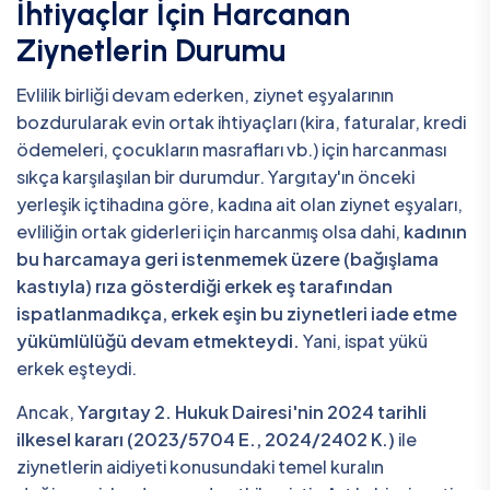
İhtiyaçlar İçin Harcanan
Ziynetlerin Durumu
Evlilik birliği devam ederken, ziynet eşyalarının
bozdurularak evin ortak ihtiyaçları (kira, faturalar, kredi
ödemeleri, çocukların masrafları vb.) için harcanması
sıkça karşılaşılan bir durumdur. Yargıtay'ın önceki
yerleşik içtihadına göre, kadına ait olan ziynet eşyaları,
evliliğin ortak giderleri için harcanmış olsa dahi,
kadının
bu harcamaya geri istenmemek üzere (bağışlama
kastıyla) rıza gösterdiği erkek eş tarafından
ispatlanmadıkça, erkek eşin bu ziynetleri iade etme
yükümlülüğü devam etmekteydi.
Yani, ispat yükü
erkek eşteydi.
Ancak,
Yargıtay 2. Hukuk Dairesi'nin 2024 tarihli
ilkesel kararı (2023/5704 E., 2024/2402 K.)
ile
ziynetlerin aidiyeti konusundaki temel kuralın