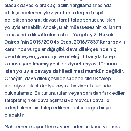
alacak davası olarak açılabilir. Yargılama sırasında
bilirkişi incelemesiyle ziynetlerin değeri tespit
edildikten sonra, davacı taraf talep sonucunu ıslah
yoluyla artırabilir. Ancak, ıslah müessesesinin kullanımı
konusunda dikkatli olunmalıdır.
Yargıtay 2. Hukuk
Dairesi'nin 2015/20046 Esas, 2016/7837 Karar sayılı
kararında
vurgulandığı gibi,
dava dilekçesinde hiç
belirtilmeyen, yani sayı ve niteliği itibarıyla talep
konusu yapılmamış yeni bir ziynet eşyası türünün
ıslah yoluyla davaya dahil edilmesi mümkün değildir.
Örneğin, dava dilekçesinde sadece bilezik talep
edilmişse, ıslahla kolye veya altın zincir talebinde
bulunulamaz. Bu tür unutulan veya sonradan fark edilen
talepler için ek dava açılması ve mevcut dava ile
birleştirilmesinin talep edilmesi daha doğru bir yol
olacaktır.
Mahkemenin ziynetlerin aynen iadesine karar vermesi