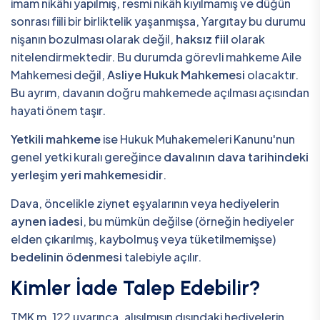
imam nikâhı yapılmış, resmi nikâh kıyılmamış ve düğün
sonrası fiili bir birliktelik yaşanmışsa, Yargıtay bu durumu
nişanın bozulması olarak değil,
haksız fiil
olarak
nitelendirmektedir. Bu durumda görevli mahkeme Aile
Mahkemesi değil,
Asliye Hukuk Mahkemesi
olacaktır.
Bu ayrım, davanın doğru mahkemede açılması açısından
hayati önem taşır.
Yetkili mahkeme
ise Hukuk Muhakemeleri Kanunu'nun
genel yetki kuralı gereğince
davalının dava tarihindeki
yerleşim yeri mahkemesidir
.
Dava, öncelikle ziynet eşyalarının veya hediyelerin
aynen iadesi
, bu mümkün değilse (örneğin hediyeler
elden çıkarılmış, kaybolmuş veya tüketilmemişse)
bedelinin ödenmesi
talebiyle açılır.
Kimler İade Talep Edebilir?
TMK m. 122 uyarınca, alışılmışın dışındaki hediyelerin