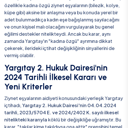
özellikle kadına özgü ziynet eşyalarının (bilezik, kolye,
küpe gibi) aksine bir anlaşma veya bu konuda yerel bir
adet bulunmadıkça kadın eşe bağışlanmış sayılacağını
ve onun kişisel malı olacağını vurgulayarak bu genel
eğilimi destekler nitelikteydi. Ancak bu karar, aynı
zamanda Yargıtay'ın "kadına özgü" ayrımına dikkat
çekerek, ilerideki içtihat değişikliğinin sinyallerini de
vermiş olabilir.
Yargıtay 2. Hukuk Dairesi'nin
2024 Tarihli İlkesel Kararı ve
Yeni Kriterler
Ziynet eşyalarının aidiyeti konusundaki yerleşik Yargıtay
içtihadı,
Yargıtay 2. Hukuk Dairesi'nin 04.04.2024
tarihli, 2023/5704 E. ve 2024/2402 K. sayılı ilkesel
nitelikteki kararıyla
köklü bir değişikliğe uğramıştır. Bu
karar, "takılar kime takıldıysa ona aittir" prensibini temel