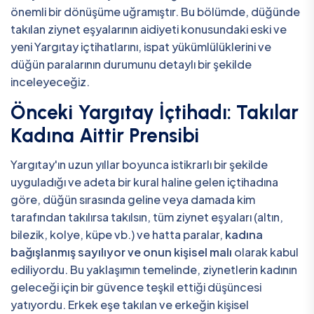
önemli bir dönüşüme uğramıştır. Bu bölümde, düğünde
takılan ziynet eşyalarının aidiyeti konusundaki eski ve
yeni Yargıtay içtihatlarını, ispat yükümlülüklerini ve
düğün paralarının durumunu detaylı bir şekilde
inceleyeceğiz.
Önceki Yargıtay İçtihadı: Takılar
Kadına Aittir Prensibi
Yargıtay'ın uzun yıllar boyunca istikrarlı bir şekilde
uyguladığı ve adeta bir kural haline gelen içtihadına
göre, düğün sırasında geline veya damada kim
tarafından takılırsa takılsın, tüm ziynet eşyaları (altın,
bilezik, kolye, küpe vb.) ve hatta paralar,
kadına
bağışlanmış sayılıyor ve onun kişisel malı
olarak kabul
ediliyordu. Bu yaklaşımın temelinde, ziynetlerin kadının
geleceği için bir güvence teşkil ettiği düşüncesi
yatıyordu. Erkek eşe takılan ve erkeğin kişisel