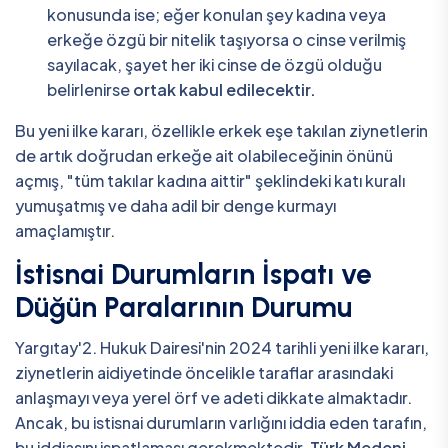
konusunda ise; eğer konulan şey kadına veya
erkeğe özgü bir nitelik taşıyorsa o cinse verilmiş
sayılacak, şayet her iki cinse de özgü olduğu
belirlenirse
ortak kabul edilecektir.
Bu yeni ilke kararı, özellikle erkek eşe takılan ziynetlerin
de artık doğrudan erkeğe ait olabileceğinin önünü
açmış, "tüm takılar kadına aittir" şeklindeki katı kuralı
yumuşatmış ve daha adil bir denge kurmayı
amaçlamıştır.
İstisnai Durumların İspatı ve
Düğün Paralarının Durumu
Yargıtay'2. Hukuk Dairesi'nin 2024 tarihli yeni ilke kararı,
ziynetlerin aidiyetinde öncelikle taraflar arasındaki
anlaşmayı veya yerel örf ve adeti dikkate almaktadır.
Ancak, bu istisnai durumların varlığını iddia eden tarafın,
bu iddiasını ispatlaması gerekmektedir.
Türk Medeni