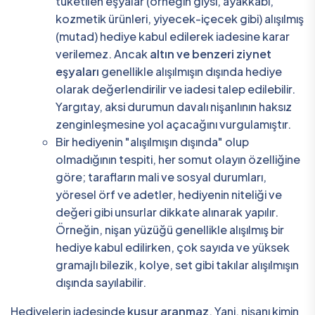
tüketilen eşyalar (örneğin giysi, ayakkabı,
kozmetik ürünleri, yiyecek-içecek gibi) alışılmış
(mutad) hediye kabul edilerek iadesine karar
verilemez. Ancak
altın ve benzeri ziynet
eşyaları
genellikle alışılmışın dışında hediye
olarak değerlendirilir ve iadesi talep edilebilir.
Yargıtay, aksi durumun davalı nişanlının haksız
zenginleşmesine yol açacağını vurgulamıştır.
Bir hediyenin "alışılmışın dışında" olup
olmadığının tespiti, her somut olayın özelliğine
göre; tarafların mali ve sosyal durumları,
yöresel örf ve adetler, hediyenin niteliği ve
değeri gibi unsurlar dikkate alınarak yapılır.
Örneğin, nişan yüzüğü genellikle alışılmış bir
hediye kabul edilirken, çok sayıda ve yüksek
gramajlı bilezik, kolye, set gibi takılar alışılmışın
dışında sayılabilir.
Hediyelerin iadesinde
kusur aranmaz
. Yani, nişanı kimin