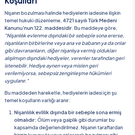
Koşulları
Nişanın bozulması halinde hediyelerin iadesine ilişkin
temel hukuki düzenleme,
4721 sayılı Türk Medeni
Kanunu'nun 122. maddesidir
. Bu maddeye göre,
"Nişanlılık evlenme dışındaki bir sebeple sona ererse,
nişanlıların birbirlerine veya ana ve babanın ya da onlar
gibi davrananların, diğer nişanlıya vermiş oldukları
alışılmışın dışındaki hediyeler, verenler tarafından geri
istenebilir. Hediye aynen veya mislen geri
verilemiyorsa, sebepsiz zenginleşme hükümleri
uygulanır."
Bu maddeden hareketle, hediyelerin iadesi için şu
temel koşulların varlığı aranır:
Nişanlılık evlilik dışında bir sebeple sona ermiş
olmalıdır:
Ölüm veya gaiplik gibi durumlar bu
kapsamda değerlendirilmez. Nişanın taraflardan
birinin kusuruyla veya anlaşarak bozulması gibi