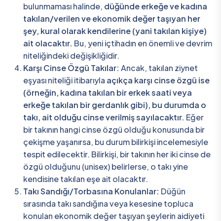
bulunmaması halinde,
düğünde erkeğe ve kadına
takılan/verilen ve ekonomik değer taşıyan her
şey, kural olarak kendilerine (yani takılan kişiye)
ait olacaktır.
Bu, yeni içtihadın en önemli ve devrim
niteliğindeki değişikliğidir.
Karşı Cinse Özgü Takılar:
Ancak, takılan ziynet
eşyası niteliği itibarıyla
açıkça karşı cinse özgü ise
(örneğin, kadına takılan bir erkek saati veya
erkeğe takılan bir gerdanlık gibi), bu durumda o
takı, ait olduğu cinse verilmiş sayılacaktır.
Eğer
bir takının hangi cinse özgü olduğu konusunda bir
çekişme yaşanırsa, bu durum bilirkişi incelemesiyle
tespit edilecektir. Bilirkişi, bir takının her iki cinse de
özgü olduğunu (unisex) belirlerse, o takı yine
kendisine takılan eşe ait olacaktır.
Takı Sandığı/Torbasına Konulanlar:
Düğün
sırasında takı sandığına veya kesesine topluca
konulan ekonomik değer taşıyan şeylerin aidiyeti