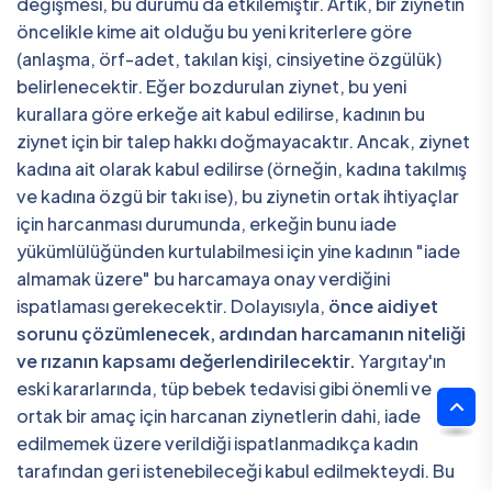
değişmesi, bu durumu da etkilemiştir. Artık, bir ziynetin
öncelikle kime ait olduğu bu yeni kriterlere göre
(anlaşma, örf-adet, takılan kişi, cinsiyetine özgülük)
belirlenecektir. Eğer bozdurulan ziynet, bu yeni
kurallara göre erkeğe ait kabul edilirse, kadının bu
ziynet için bir talep hakkı doğmayacaktır. Ancak, ziynet
kadına ait olarak kabul edilirse (örneğin, kadına takılmış
ve kadına özgü bir takı ise), bu ziynetin ortak ihtiyaçlar
için harcanması durumunda, erkeğin bunu iade
yükümlülüğünden kurtulabilmesi için yine kadının "iade
almamak üzere" bu harcamaya onay verdiğini
ispatlaması gerekecektir. Dolayısıyla,
önce aidiyet
sorunu çözümlenecek, ardından harcamanın niteliği
ve rızanın kapsamı değerlendirilecektir.
Yargıtay'ın
eski kararlarında, tüp bebek tedavisi gibi önemli ve
ortak bir amaç için harcanan ziynetlerin dahi, iade
edilmemek üzere verildiği ispatlanmadıkça kadın
tarafından geri istenebileceği kabul edilmekteydi. Bu