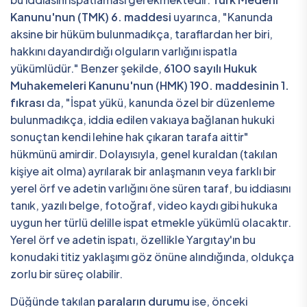
Kanunu'nun (TMK) 6. maddesi
uyarınca, "Kanunda
aksine bir hüküm bulunmadıkça, taraflardan her biri,
hakkını dayandırdığı olguların varlığını ispatla
yükümlüdür." Benzer şekilde,
6100 sayılı Hukuk
Muhakemeleri Kanunu'nun (HMK) 190. maddesinin 1.
fıkrası
da, "İspat yükü, kanunda özel bir düzenleme
bulunmadıkça, iddia edilen vakıaya bağlanan hukuki
sonuçtan kendi lehine hak çıkaran tarafa aittir"
hükmünü amirdir. Dolayısıyla, genel kuraldan (takılan
kişiye ait olma) ayrılarak bir anlaşmanın veya farklı bir
yerel örf ve adetin varlığını öne süren taraf, bu iddiasını
tanık, yazılı belge, fotoğraf, video kaydı gibi hukuka
uygun her türlü delille ispat etmekle yükümlü olacaktır.
Yerel örf ve adetin ispatı, özellikle Yargıtay'ın bu
konudaki titiz yaklaşımı göz önüne alındığında, oldukça
zorlu bir süreç olabilir.
Düğünde takılan
paraların durumu
ise, önceki