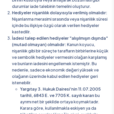
durumlar iade talebinin temelini oluşturur.
Hediyeler nişanlılık dolayısıyla verilmiş olmalıdır:
Nişanlanma merasimi sırasında veya nişanlılık süresi
içinde bu ilişkiye özgü olarak verilen hediyeler
kastedilir.
İadesi talep edilen hediyeler "alışılmışın dışında"
(mutad olmayan) olmalıdır:
Kanun koyucu,
nişanlılık gibi bir süreçte tarafların birbirlerine küçük
ve sembolik hediyeler vermesini olağan karşılamış
ve bunların iadesini engellemek istemiştir. Bu
nedenle, sadece ekonomik değeri yüksek ve
olağanın üzerinde kabul edilen hediyeler geri
istenebilir.
Yargıtay 3. Hukuk Dairesi'nin 11.07.2005
tarihli, 6843 E. ve 7705 K. sayılı kararı
bu
ayrımı net bir şekilde ortaya koymaktadır.
Karara göre, kullanılmakla eskiyen ya da