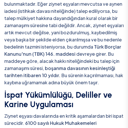
bulunmaktadır. Eğer ziynet eşyaları mevcutsa ve aynen
iadesi (istihkak davası niteliğinde) talep ediliyorsa, bu
talep mülkiyet hakkına dayandığından kural olarak bir
zamanaşımı süresine tabi değildir. Ancak, ziynet eşyaları
artık mevcut değilse, yani bozdurulmuş, kaybedilmiş
veya başka bir şekilde elden çıkarılmışsa ve bu nedenle
bedelinin tazmini isteniyorsa, bu durumda
Türk Borçlar
Kanunu'nun (TBK) 146. maddesi
devreye girer. Bu
maddeye göre, alacak hakkı niteliğindeki bu talep için
zamanaşımı süresi,
boşanma davasının kesinleştiği
tarihten itibaren 10 yıldır.
Bu sürenin kaçırılmaması, hak
kaybına uğramamak adına büyük önem taşır.
İspat Yükümlülüğü, Deliller ve
Karine Uygulaması
Ziynet eşyası davalarında en kritik aşamalardan biri ispat
sürecidir.
6100 sayılı Hukuk Muhakemeleri