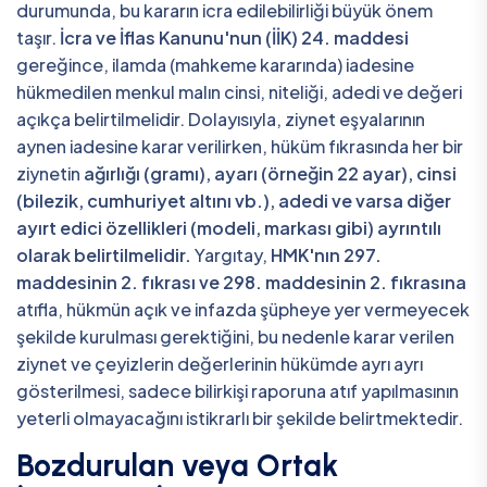
durumunda, bu kararın icra edilebilirliği büyük önem
taşır.
İcra ve İflas Kanunu'nun (İİK) 24. maddesi
gereğince, ilamda (mahkeme kararında) iadesine
hükmedilen menkul malın cinsi, niteliği, adedi ve değeri
açıkça belirtilmelidir. Dolayısıyla, ziynet eşyalarının
aynen iadesine karar verilirken, hüküm fıkrasında her bir
ziynetin
ağırlığı (gramı), ayarı (örneğin 22 ayar), cinsi
(bilezik, cumhuriyet altını vb.), adedi ve varsa diğer
ayırt edici özellikleri (modeli, markası gibi) ayrıntılı
olarak belirtilmelidir.
Yargıtay,
HMK'nın 297.
maddesinin 2. fıkrası ve 298. maddesinin 2. fıkrasına
atıfla, hükmün açık ve infazda şüpheye yer vermeyecek
şekilde kurulması gerektiğini, bu nedenle karar verilen
ziynet ve çeyizlerin değerlerinin hükümde ayrı ayrı
gösterilmesi, sadece bilirkişi raporuna atıf yapılmasının
yeterli olmayacağını istikrarlı bir şekilde belirtmektedir.
Bozdurulan veya Ortak