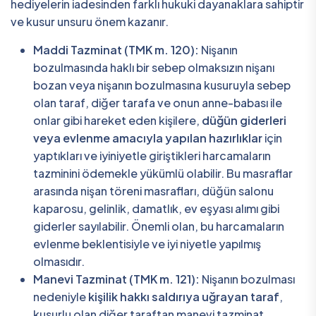
hediyelerin iadesinden farklı hukuki dayanaklara sahiptir
ve kusur unsuru önem kazanır.
Maddi Tazminat (TMK m. 120):
Nişanın
bozulmasında haklı bir sebep olmaksızın nişanı
bozan veya nişanın bozulmasına kusuruyla sebep
olan taraf, diğer tarafa ve onun anne-babası ile
onlar gibi hareket eden kişilere,
düğün giderleri
veya evlenme amacıyla yapılan hazırlıklar
için
yaptıkları ve iyiniyetle giriştikleri harcamaların
tazminini ödemekle yükümlü olabilir. Bu masraflar
arasında nişan töreni masrafları, düğün salonu
kaparosu, gelinlik, damatlık, ev eşyası alımı gibi
giderler sayılabilir. Önemli olan, bu harcamaların
evlenme beklentisiyle ve iyi niyetle yapılmış
olmasıdır.
Manevi Tazminat (TMK m. 121):
Nişanın bozulması
nedeniyle
kişilik hakkı saldırıya uğrayan taraf
,
kusurlu olan diğer taraftan manevi tazminat