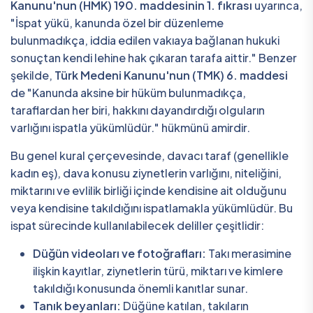
Kanunu'nun (HMK) 190. maddesinin 1. fıkrası
uyarınca,
"İspat yükü, kanunda özel bir düzenleme
bulunmadıkça, iddia edilen vakıaya bağlanan hukuki
sonuçtan kendi lehine hak çıkaran tarafa aittir." Benzer
şekilde,
Türk Medeni Kanunu'nun (TMK) 6. maddesi
de "Kanunda aksine bir hüküm bulunmadıkça,
taraflardan her biri, hakkını dayandırdığı olguların
varlığını ispatla yükümlüdür." hükmünü amirdir.
Bu genel kural çerçevesinde, davacı taraf (genellikle
kadın eş), dava konusu ziynetlerin varlığını, niteliğini,
miktarını ve evlilik birliği içinde kendisine ait olduğunu
veya kendisine takıldığını ispatlamakla yükümlüdür. Bu
ispat sürecinde kullanılabilecek deliller çeşitlidir:
Düğün videoları ve fotoğrafları:
Takı merasimine
ilişkin kayıtlar, ziynetlerin türü, miktarı ve kimlere
takıldığı konusunda önemli kanıtlar sunar.
Tanık beyanları:
Düğüne katılan, takıların