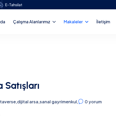
E-Tahsilat
zda
Çalışma Alanlarımız
Makaleler
İletişim
 Satışları
taverse
,
dijital arsa
,
sanal gayrimenkul
,
0
yorum