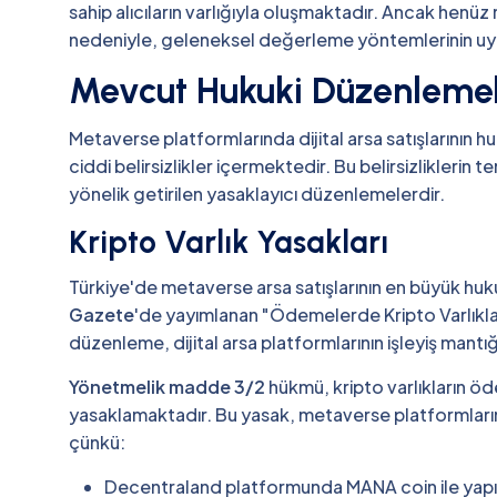
sahip alıcıların varlığıyla oluşmaktadır. Ancak henüz r
nedeniyle, geleneksel değerleme yöntemlerinin uy
Mevcut Hukuki Düzenlemel
Metaverse platformlarında dijital arsa satışlarının
ciddi belirsizlikler içermektedir. Bu belirsizliklerin t
yönelik getirilen yasaklayıcı düzenlemelerdir.
Kripto Varlık Yasakları
Türkiye'de metaverse arsa satışlarının en büyük huk
Gazete
'de yayımlanan "Ödemelerde Kripto Varlıkları
düzenleme, dijital arsa platformlarının işleyiş mant
Yönetmelik madde 3/2
hükmü, kripto varlıkların ö
yasaklamaktadır. Bu yasak, metaverse platformlarınd
çünkü:
Decentraland platformunda MANA coin ile yap