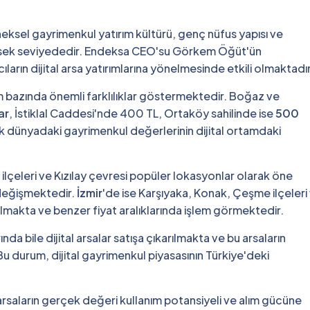
ı
neksel gayrimenkul yatırım kültürü, genç nüfus yapısı ve
üksek seviyededir. Endeksa CEO'su Görkem Öğüt'ün
ların dijital arsa yatırımlarına yönelmesinde etkili olmaktadır
 bazında önemli farklılıklar göstermektedir. Boğaz ve
ar
, İstiklal Caddesi'nde 400 TL, Ortaköy sahilinde ise
500
çek dünyadaki gayrimenkul değerlerinin dijital ortamdaki
lçeleri ve Kızılay çevresi popüler lokasyonlar olarak öne
 değişmektedir.
İzmir
'de ise Karşıyaka, Konak, Çeşme ilçeleri
lmakta ve benzer fiyat aralıklarında işlem görmektedir.
a bile dijital arsalar satışa çıkarılmakta ve bu arsaların
 Bu durum, dijital gayrimenkul piyasasının Türkiye'deki
rsaların gerçek değeri kullanım potansiyeli ve alım gücüne