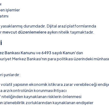
ı
en işlemler
atımı
asaklanmış durumdadır. Dijital arazi platformlarında
er
mevcut düzenlemelere aykırı
nitelik taşımaktadır.
i
ez Bankası Kanunu
ve
6493 sayılı Kanun
'dan
iyet Merkez Bankası'nın para politikası üzerindeki münhası
i şunlardır:
ın volatil yapısının ekonomik istikrara zarar verebileceği endiş
a arzı kontrolünün korunması ihtiyacı
tif niteliğinden kaynaklanan risklerin önlenmesi
ların izlenebilirlik zorluklarından kaynaklanan endişeler