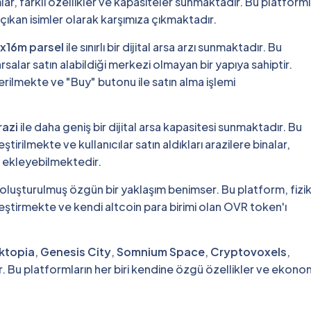
mlar, farklı özellikler ve kapasiteler sunmaktadır. Bu platform
çıkan isimler olarak karşımıza çıkmaktadır.
x16m parsel
ile sınırlı bir dijital arsa arzı sunmaktadır. Bu
rsalar satın alabildiği merkezi olmayan bir yapıya sahiptir.
erilmekte ve "Buy" butonu ile satın alma işlemi
razi
ile daha geniş bir dijital arsa kapasitesi sunmaktadır. Bu
rilmekte ve kullanıcılar satın aldıkları arazilere binalar,
ar ekleyebilmektedir.
 oluşturulmuş özgün bir yaklaşım benimser. Bu platform, fizi
leştirmekte ve kendi altcoin para birimi olan OVR token'ı
ktopia
,
Genesis City
,
Somnium Space
,
Cryptovoxels
,
. Bu platformların her biri kendine özgü özellikler ve ekono