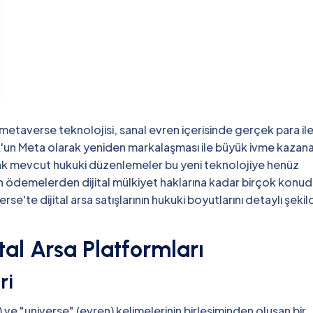
 metaverse teknolojisi, sanal evren içerisinde gerçek para il
ok'un Meta olarak yeniden markalaşması ile büyük ivme kazan
cak mevcut hukuki düzenlemeler bu yeni teknolojiye henüz
n ödemelerden dijital mülkiyet haklarına kadar birçok konu
se'te dijital arsa satışlarının hukuki boyutlarını detaylı şekil
al Arsa Platformları
ri
ve "universe" (evren) kelimelerinin birleşiminden oluşan bir