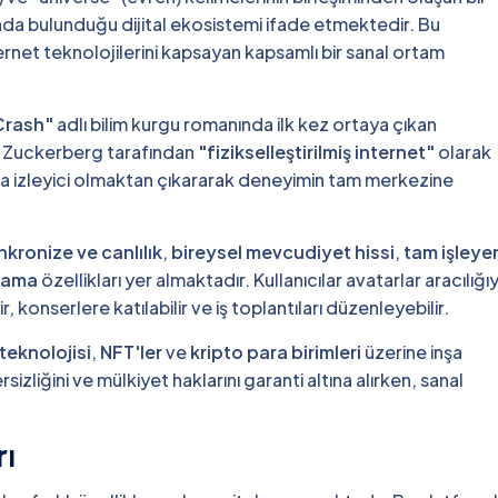
arada bulunduğu dijital ekosistemi ifade etmektedir. Bu
ternet teknolojilerini kapsayan kapsamlı bir sanal ortam
Crash"
adlı bilim kurgu romanında ilk kez ortaya çıkan
 Zuckerberg tarafından
"fizikselleştirilmiş internet"
olarak
zca izleyici olmaktan çıkararak deneyimin tam merkezine
nkronize ve canlılık
,
bireysel mevcudiyet hissi
,
tam işleye
psama
özellikları yer almaktadır. Kullanıcılar avatarlar aracılığı
r, konserlere katılabilir ve iş toplantıları düzenleyebilir.
 teknolojisi
,
NFT'ler
ve
kripto para birimleri
üzerine inşa
rsizliğini ve mülkiyet haklarını garanti altına alırken, sanal
rı