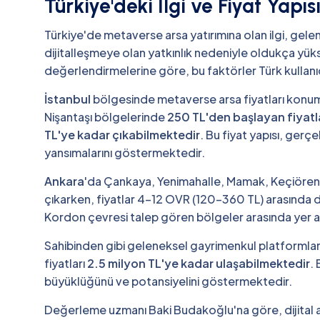
Türkiye'deki İlgi ve Fiyat Yapıs
Türkiye'de metaverse arsa yatırımına olan ilgi, gele
dijitalleşmeye olan yatkınlık nedeniyle oldukça y
değerlendirmelerine göre, bu faktörler Türk kullanıcı
İstanbul
bölgesinde metaverse arsa fiyatları konum
Nişantaşı bölgelerinde
250 TL'den başlayan fiyatl
TL'ye kadar çıkabilmektedir
. Bu fiyat yapısı, ger
yansımalarını göstermektedir.
Ankara
'da Çankaya, Yenimahalle, Mamak, Keçiören i
çıkarken, fiyatlar 4-12 OVR (120-360 TL) arasında
Kordon çevresi talep gören bölgeler arasında yer a
Sahibinden gibi geleneksel gayrimenkul platformlarınd
fiyatları
2.5 milyon TL'ye kadar ulaşabilmektedir
.
büyüklüğünü ve potansiyelini göstermektedir.
Değerleme uzmanı Baki Budakoğlu'na göre, dijital a