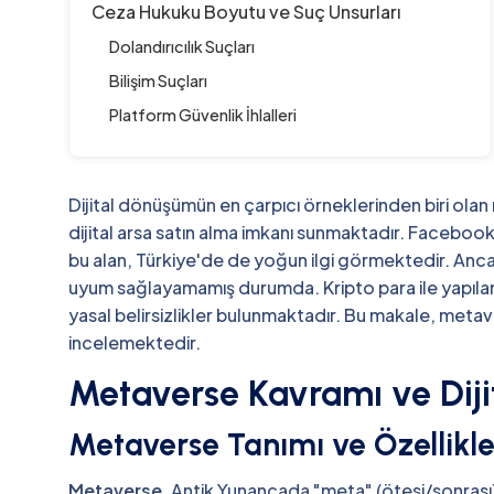
Ceza Hukuku Boyutu ve Suç Unsurları
Dolandırıcılık Suçları
Bilişim Suçları
Platform Güvenlik İhlalleri
Dijital dönüşümün en çarpıcı örneklerinden biri olan
dijital arsa satın alma imkanı sunmaktadır. Facebo
bu alan, Türkiye'de de yoğun ilgi görmektedir. An
uyum sağlayamamış durumda. Kripto para ile yapıla
yasal belirsizlikler bulunmaktadır. Bu makale, metaver
incelemektedir.
Metaverse Kavramı ve Dijit
Metaverse Tanımı ve Özellikle
Metaverse
, Antik Yunancada "meta" (ötesi/sonrası) 