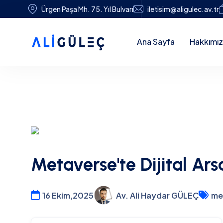
Ürgen Paşa Mh. 75. Yıl Bulvarı
iletisim@aligulec.av.tr
Ana Sayfa
Hakkımı
Metaverse'te Dijital Arsa
16 Ekim,2025
Av. Ali Haydar GÜLEÇ
me