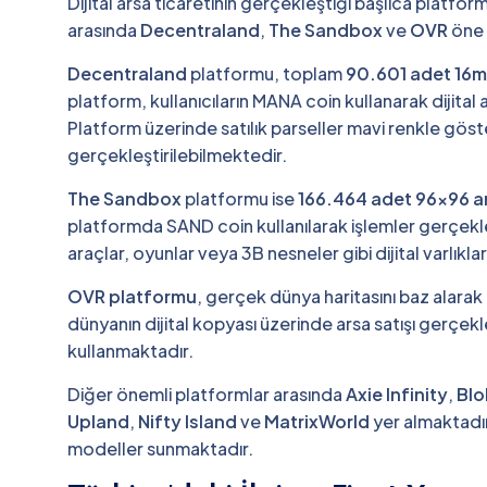
Dijital arsa ticaretinin gerçekleştiği başlıca platfor
arasında
Decentraland
,
The Sandbox
ve
OVR
öne 
Decentraland
platformu, toplam
90.601 adet 16m
platform, kullanıcıların MANA coin kullanarak dijital a
Platform üzerinde satılık parseller mavi renkle göst
gerçekleştirilebilmektedir.
The Sandbox
platformu ise
166.464 adet 96x96 a
platformda SAND coin kullanılarak işlemler gerçekleşti
araçlar, oyunlar veya 3B nesneler gibi dijital varlıkl
OVR platformu
, gerçek dünya haritasını baz alarak
dünyanın dijital kopyası üzerinde arsa satışı gerçek
kullanmaktadır.
Diğer önemli platformlar arasında
Axie Infinity
,
Blo
Upland
,
Nifty Island
ve
MatrixWorld
yer almaktadır
modeller sunmaktadır.