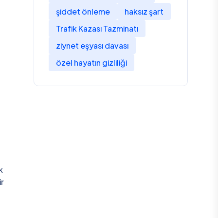
şiddet önleme
haksız şart
Trafik Kazası Tazminatı
ziynet eşyası davası
özel hayatın gizliliği
k
ir