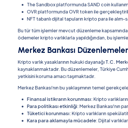
The Sandbox platformunda SAND coin kullanım
OVR platformunda OVR token ile gerçekleştiril
NFT tabanlı dijital tapuların kripto para ile alım-s
Bu tür tüm işlemler mevcut düzenleme kapsamında y
ödemeler kripto varlıklarla yapıldığından, bu işleml
Merkez Bankası Düzenlemeler
Kripto varlık yasaklarının hukuki dayanağı
T.C. Merk
kaynaklanmaktadır. Bu düzenlemeler, Türkiye Cumhur
yetkisini koruma amacı taşımaktadır.
Merkez Bankası'nın bu yaklaşımının temel gerekçeler
Finansal istikrarın korunması
: Kripto varlıklar
Para politikası etkinliği
: Merkez Bankası'nın par
Tüketici korunması
: Kripto varlıkların speküla
Kara para aklamayla mücadele
: Dijital varlık