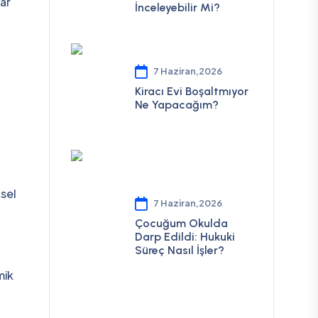
lar
İnceleyebilir Mi?
7 Haziran,2026
Kiracı Evi Boşaltmıyor
Ne Yapacağım?
ksel
7 Haziran,2026
Çocuğum Okulda
Darp Edildi: Hukuki
Süreç Nasıl İşler?
mik