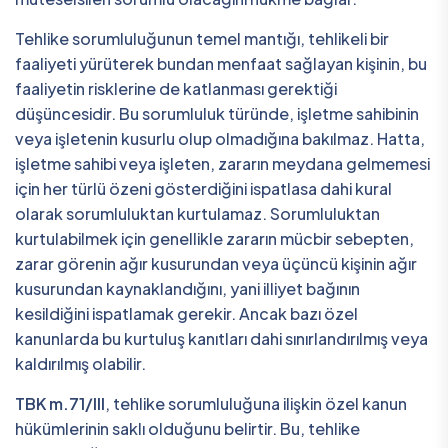
Tehlike sorumluluğunun temel mantığı, tehlikeli bir
faaliyeti yürüterek bundan menfaat sağlayan kişinin, bu
faaliyetin risklerine de katlanması gerektiği
düşüncesidir. Bu sorumluluk türünde, işletme sahibinin
veya işletenin kusurlu olup olmadığına bakılmaz. Hatta,
işletme sahibi veya işleten, zararın meydana gelmemesi
için her türlü özeni gösterdiğini ispatlasa dahi kural
olarak sorumluluktan kurtulamaz. Sorumluluktan
kurtulabilmek için genellikle zararın mücbir sebepten,
zarar görenin ağır kusurundan veya üçüncü kişinin ağır
kusurundan kaynaklandığını, yani illiyet bağının
kesildiğini ispatlamak gerekir. Ancak bazı özel
kanunlarda bu kurtuluş kanıtları dahi sınırlandırılmış veya
kaldırılmış olabilir.
TBK m.71/III
, tehlike sorumluluğuna ilişkin özel kanun
hükümlerinin saklı olduğunu belirtir. Bu, tehlike