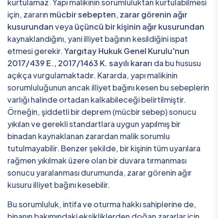
kurtulamaz. Yapı malikinin sorumluluktan kurtulabilmesi
için, zararın
mücbir sebepten
,
zarar görenin ağır
kusurundan
veya
üçüncü bir kişinin ağır kusurundan
kaynaklandığını, yani illiyet bağının kesildiğini ispat
etmesi gerekir.
Yargıtay Hukuk Genel Kurulu'nun
2017/439 E., 2017/1463 K. sayılı kararı
da bu hususu
açıkça vurgulamaktadır. Kararda, yapı malikinin
sorumluluğunun ancak illiyet bağını kesen bu sebeplerin
varlığı halinde ortadan kalkabileceği belirtilmiştir.
Örneğin, şiddetli bir deprem (mücbir sebep) sonucu
yıkılan ve gerekli standartlara uygun yapılmış bir
binadan kaynaklanan zarardan malik sorumlu
tutulmayabilir. Benzer şekilde, bir kişinin tüm uyarılara
rağmen yıkılmak üzere olan bir duvara tırmanması
sonucu yaralanması durumunda, zarar görenin ağır
kusuru illiyet bağını kesebilir.
Bu sorumluluk, intifa ve oturma hakkı sahiplerine de,
binanın bakımındaki eksikliklerden doğan zararlar için