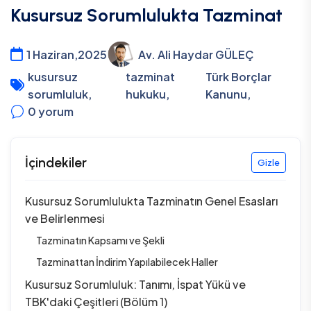
Kusursuz Sorumlulukta Tazminat
1 Haziran,2025
Av. Ali Haydar GÜLEÇ
kusursuz
tazminat
Türk Borçlar
sorumluluk
,
hukuku
,
Kanunu
,
0
yorum
İçindekiler
Gizle
Kusursuz Sorumlulukta Tazminatın Genel Esasları
ve Belirlenmesi
Tazminatın Kapsamı ve Şekli
Tazminattan İndirim Yapılabilecek Haller
Kusursuz Sorumluluk: Tanımı, İspat Yükü ve
TBK'daki Çeşitleri (Bölüm 1)