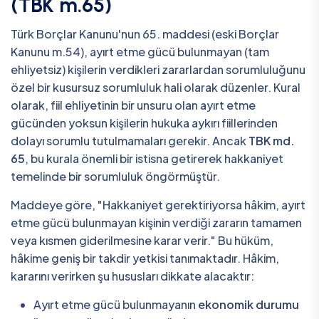
(TBK m.65)
Türk Borçlar Kanunu'nun 65. maddesi (eski Borçlar
Kanunu m.54), ayırt etme gücü bulunmayan (tam
ehliyetsiz) kişilerin verdikleri zararlardan sorumluluğunu
özel bir kusursuz sorumluluk hali olarak düzenler. Kural
olarak, fiil ehliyetinin bir unsuru olan ayırt etme
gücünden yoksun kişilerin hukuka aykırı fiillerinden
dolayı sorumlu tutulmamaları gerekir. Ancak
TBK md.
65
, bu kurala önemli bir istisna getirerek hakkaniyet
temelinde bir sorumluluk öngörmüştür.
Maddeye göre, "Hakkaniyet gerektiriyorsa hâkim, ayırt
etme gücü bulunmayan kişinin verdiği zararın tamamen
veya kısmen giderilmesine karar verir." Bu hüküm,
hâkime geniş bir takdir yetkisi tanımaktadır. Hâkim,
kararını verirken şu hususları dikkate alacaktır:
Ayırt etme gücü bulunmayanın
ekonomik durumu