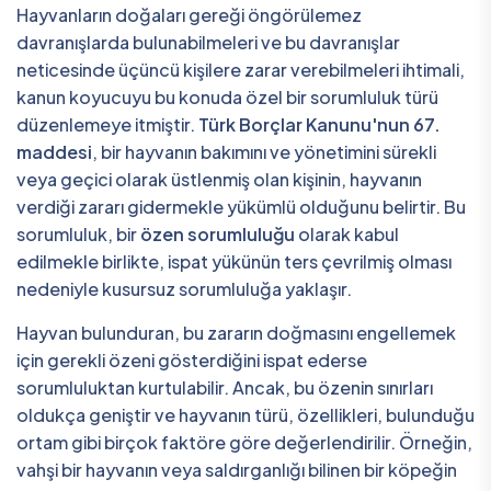
Hayvanların doğaları gereği öngörülemez
davranışlarda bulunabilmeleri ve bu davranışlar
neticesinde üçüncü kişilere zarar verebilmeleri ihtimali,
kanun koyucuyu bu konuda özel bir sorumluluk türü
düzenlemeye itmiştir.
Türk Borçlar Kanunu'nun 67.
maddesi
, bir hayvanın bakımını ve yönetimini sürekli
veya geçici olarak üstlenmiş olan kişinin, hayvanın
verdiği zararı gidermekle yükümlü olduğunu belirtir. Bu
sorumluluk, bir
özen sorumluluğu
olarak kabul
edilmekle birlikte, ispat yükünün ters çevrilmiş olması
nedeniyle kusursuz sorumluluğa yaklaşır.
Hayvan bulunduran, bu zararın doğmasını engellemek
için gerekli özeni gösterdiğini ispat ederse
sorumluluktan kurtulabilir. Ancak, bu özenin sınırları
oldukça geniştir ve hayvanın türü, özellikleri, bulunduğu
ortam gibi birçok faktöre göre değerlendirilir. Örneğin,
vahşi bir hayvanın veya saldırganlığı bilinen bir köpeğin