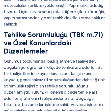
müteselsilen (birlikte) yüklenmiştir. Yapı maliki, ödediği
tazminat için, zarara sebep olan diğer kişilere (örneğin,
yapım hatası nedeniyle müteahhide) rücu etme hakkına
sahiptir.
Tehlike Sorumluluğu (TBK m.71)
ve Özel Kanunlardaki
Düzenlemeler
Günümüz toplumunda, bazı işletme ve faaliyetler,
doğaları gereği önemli ölçüde tehlike arz ederler. Bu
tür faaliyetlerden kaynaklanan zararlar için kanun
koyucu, genel haksız fiil sorumluluğundan daha ağır bir
sorumluluk rejimi olan
tehlike sorumluluğunu
düzenlemiştir.
TBK m.71
, önemli ölçüde tehlike arz
eden bir işletmenin faaliyetinden zarar doğduğu
takdirde, bu zarardan işletme sahibi ve varsa işletenin
müteselsilen sorumlu olacağını hükme bağlar.