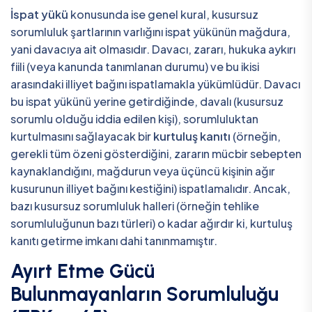
İspat yükü
konusunda ise genel kural, kusursuz
sorumluluk şartlarının varlığını ispat yükünün mağdura,
yani davacıya ait olmasıdır. Davacı, zararı, hukuka aykırı
fiili (veya kanunda tanımlanan durumu) ve bu ikisi
arasındaki illiyet bağını ispatlamakla yükümlüdür. Davacı
bu ispat yükünü yerine getirdiğinde, davalı (kusursuz
sorumlu olduğu iddia edilen kişi), sorumluluktan
kurtulmasını sağlayacak bir
kurtuluş kanıtı
(örneğin,
gerekli tüm özeni gösterdiğini, zararın mücbir sebepten
kaynaklandığını, mağdurun veya üçüncü kişinin ağır
kusurunun illiyet bağını kestiğini) ispatlamalıdır. Ancak,
bazı kusursuz sorumluluk halleri (örneğin tehlike
sorumluluğunun bazı türleri) o kadar ağırdır ki, kurtuluş
kanıtı getirme imkanı dahi tanınmamıştır.
Ayırt Etme Gücü
Bulunmayanların Sorumluluğu