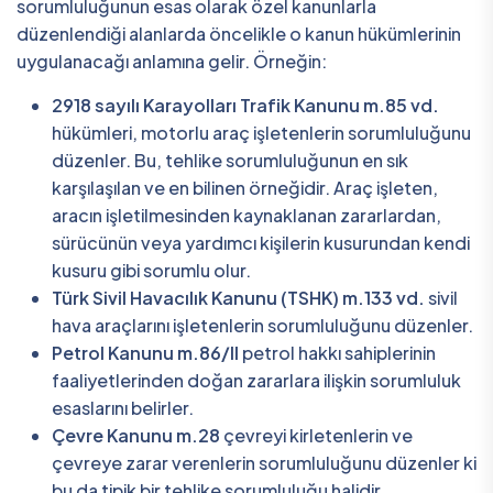
sorumluluğunun esas olarak özel kanunlarla
düzenlendiği alanlarda öncelikle o kanun hükümlerinin
uygulanacağı anlamına gelir. Örneğin:
2918 sayılı Karayolları Trafik Kanunu m.85 vd.
hükümleri, motorlu araç işletenlerin sorumluluğunu
düzenler. Bu, tehlike sorumluluğunun en sık
karşılaşılan ve en bilinen örneğidir. Araç işleten,
aracın işletilmesinden kaynaklanan zararlardan,
sürücünün veya yardımcı kişilerin kusurundan kendi
kusuru gibi sorumlu olur.
Türk Sivil Havacılık Kanunu (TSHK) m.133 vd.
sivil
hava araçlarını işletenlerin sorumluluğunu düzenler.
Petrol Kanunu m.86/II
petrol hakkı sahiplerinin
faaliyetlerinden doğan zararlara ilişkin sorumluluk
esaslarını belirler.
Çevre Kanunu m.28
çevreyi kirletenlerin ve
çevreye zarar verenlerin sorumluluğunu düzenler ki
bu da tipik bir tehlike sorumluluğu halidir.