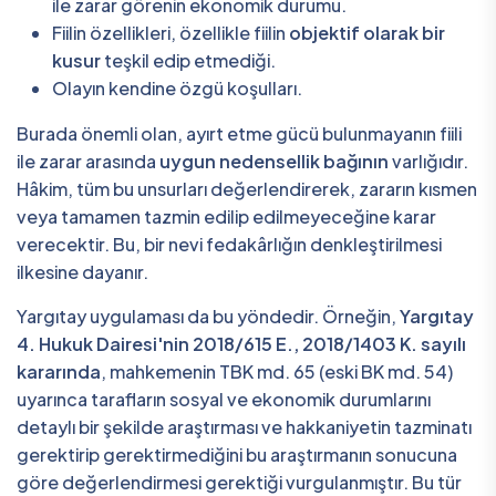
ile zarar görenin ekonomik durumu.
Fiilin özellikleri, özellikle fiilin
objektif olarak bir
kusur
teşkil edip etmediği.
Olayın kendine özgü koşulları.
Burada önemli olan, ayırt etme gücü bulunmayanın fiili
ile zarar arasında
uygun nedensellik bağının
varlığıdır.
Hâkim, tüm bu unsurları değerlendirerek, zararın kısmen
veya tamamen tazmin edilip edilmeyeceğine karar
verecektir. Bu, bir nevi fedakârlığın denkleştirilmesi
ilkesine dayanır.
Yargıtay uygulaması da bu yöndedir. Örneğin,
Yargıtay
4. Hukuk Dairesi'nin 2018/615 E., 2018/1403 K. sayılı
kararında
, mahkemenin TBK md. 65 (eski BK md. 54)
uyarınca tarafların sosyal ve ekonomik durumlarını
detaylı bir şekilde araştırması ve hakkaniyetin tazminatı
gerektirip gerektirmediğini bu araştırmanın sonucuna
göre değerlendirmesi gerektiği vurgulanmıştır. Bu tür