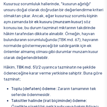
Kusursuz sorumluluk hallerinde, "kusurun ağırlığı"
unsuru doğal olarak doğrudan bir değerlendirme kriteri
olmaktan çıkar. Ancak, eğer kusursuz sorumlu kişinin
aynı zamanda bir
ek kusuru (munzam kusur)
söz
konusu ise, bu durum tazminat miktarının takdirinde
hâkim tarafından dikkate alınabilir. Örneğin, hayvan
bulunduranın sorumluluğunda (TBK md. 67), hayvanın
normalde göstermeyeceği bir saldırganlık için ek
önlemler almamış olması gibi durumlar munzam kusur
olarak değerlendirilebilir.
Hâkim,
TBK md. 51/2
uyarınca tazminatın ne şekilde
ödeneceğine karar verme yetkisine sahiptir. Buna göre
tazminat;
Toplu (defaten) ödeme:
Zararın tamamının tek
seferde ödenmesidir.
Taksitler halinde (irat biçiminde) ödeme:
Özellikle sürekli bir gelir kaybı veya bakım ihtiyacı