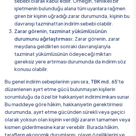
sebebi olarak kabul edilir. Örneğin, tehlikeli bir
işletmenin bulunduğu alana tüm uyarılara rağmen
giren bir kişinin uğradığı zarar durumunda, kişinin bu
davranışı tazminattan indirim sebebi olabilir.
Zarar görenin, tazminat yükümlüsünün
durumunu ağırlaştırması:
Zarar görenin, zarar
meydana geldikten sonraki davranışlarıyla
tazminat yükümlüsünün ödeyeceği miktarı
gereksiz yere artırması durumunda da indirim söz
konusu olabilir.
Bu genel indirim sebeplerinin yanı sıra,
TBK md. 65
'te
düzenlenen ayırt etme gücü bulunmayan kişilerin
sorumluluğu da özel bir hakkaniyet indirimi imkanı sunar.
Bu maddeye göre hâkim, hakkaniyetin gerektirmesi
durumunda, ayırt etme gücünden sürekli veya geçici
olarak yoksun olan kişinin verdiği zararın tamamen veya
kısmen giderilmesine karar verebilir. Burada hâkim,
tarafların ekonomik durumlarını, olayın özelliklerini ve