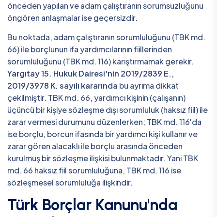
önceden yapılan ve adam çalıştıranın sorumsuzluğunu
öngören anlaşmalar ise geçersizdir.
Bu noktada, adam çalıştıranın sorumluluğunu (TBK md.
66) ile borçlunun ifa yardımcılarının fiillerinden
sorumluluğunu (TBK md. 116) karıştırmamak gerekir.
Yargıtay 15. Hukuk Dairesi'nin 2019/2839 E.,
2019/3978 K. sayılı kararında
bu ayrıma dikkat
çekilmiştir. TBK md. 66, yardımcı kişinin (çalışanın)
üçüncü bir kişiye sözleşme dışı sorumluluk (haksız fiil) ile
zarar vermesi durumunu düzenlerken; TBK md. 116'da
ise borçlu, borcun ifasında bir yardımcı kişi kullanır ve
zarar gören alacaklı ile borçlu arasında önceden
kurulmuş bir sözleşme ilişkisi bulunmaktadır. Yani TBK
md. 66 haksız fiil sorumluluğuna, TBK md. 116 ise
sözleşmesel sorumluluğa ilişkindir.
Türk Borçlar Kanunu'nda