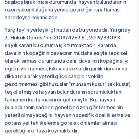
başıboş bırakılması durumunda, hayvan bulunduranın
özen yükümlülüğünü yerine getirdiğini ispatlaması
neredeyse imkansızdır.
Yargıtay'ın yerleşik içtihatları da bu yöndedir.
Yargıtay
3. Hukuk Dairesi'nin 2019/4263 E., 2019/9309 K.
sayılı kararı
bu duruma ışık tutmaktadır. Kararda,
davalının köpeğinin davacının müdahalesiyle tepkisel
olarak ısırması durumunda dahi, davalının köpeğine iyi
eğitim vermemesi, kilosunu ve saldırganlık durumunu
dikkate alarak yeterli güce sahip bir vekille
gezdirmemesi gibi hususlar "munzam kusur" (ek kusur)
teşkil etmiş ve hayvan bulunduranın sorumluluktan
tamamen kurtulmasını engellemiştir. Bu, hayvan
bulunduranın sadece genel bir özen göstermesinin
yeterli olmayacağını, hayvanın spesifik özelliklerine ve
potansiyel tehlikelerine göre ek önlemler alması
gerektiğini ortaya koymaktadır.