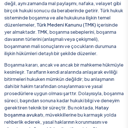
değil, aynı zamanda mal paylaşımı, nafaka, velayet gibi
birçok hukuki sonucu da beraberinde getirir. Türk hukuk
sisteminde boşanma ve aile hukukuna ilişkin temel
düzenlemeler,
Türk Medeni Kanunu (TMK)
içerisinde
yer almaktadır.
TMK
, boşanma sebeplerini, boşanma
davasının türlerini (anlaşmalı veya çekişmeli),
boşanmanın mali sonuçlarını ve çocukların durumuna
ilişkin hükümleri detaylı bir şekilde düzenler.
Boşanma kararı, ancak ve ancak bir mahkeme hükmüyle
kesinleşir. Tarafların kendi aralarında anlaşarak evliliği
bitirmeleri hukuken mümkün değildir; bu anlaşmanın
dahi bir hakim tarafından onaylanması ve yasal
prosedürlere uygun olması şarttır. Dolayısıyla, boşanma
süreci, başından sonuna kadar hukuki bilgi ve deneyim
gerektiren teknik bir süreçtir. Bu noktada,
Hatay
boşanma avukatı
, müvekkillerine bu karmaşık yolda
rehberlik ederek, yasal haklarının korunmasını ve