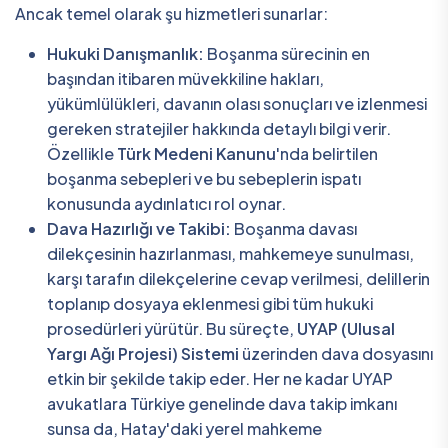
Ancak temel olarak şu hizmetleri sunarlar:
Hukuki Danışmanlık:
Boşanma sürecinin en
başından itibaren müvekkiline hakları,
yükümlülükleri, davanın olası sonuçları ve izlenmesi
gereken stratejiler hakkında detaylı bilgi verir.
Özellikle
Türk Medeni Kanunu
'nda belirtilen
boşanma sebepleri ve bu sebeplerin ispatı
konusunda aydınlatıcı rol oynar.
Dava Hazırlığı ve Takibi:
Boşanma davası
dilekçesinin hazırlanması, mahkemeye sunulması,
karşı tarafın dilekçelerine cevap verilmesi, delillerin
toplanıp dosyaya eklenmesi gibi tüm hukuki
prosedürleri yürütür. Bu süreçte,
UYAP (Ulusal
Yargı Ağı Projesi) Sistemi
üzerinden dava dosyasını
etkin bir şekilde takip eder. Her ne kadar UYAP
avukatlara Türkiye genelinde dava takip imkanı
sunsa da, Hatay'daki yerel mahkeme