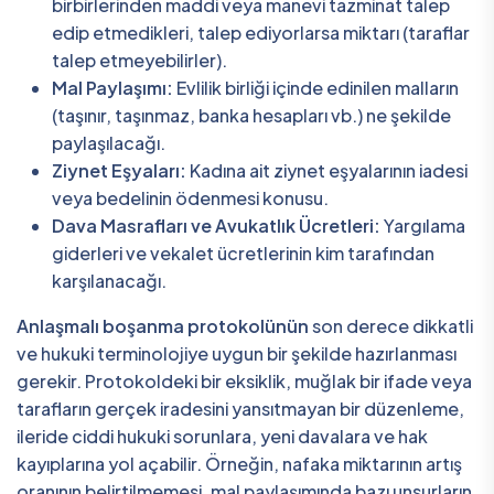
birbirlerinden maddi veya manevi tazminat talep
edip etmedikleri, talep ediyorlarsa miktarı (taraflar
talep etmeyebilirler).
Mal Paylaşımı:
Evlilik birliği içinde edinilen malların
(taşınır, taşınmaz, banka hesapları vb.) ne şekilde
paylaşılacağı.
Ziynet Eşyaları:
Kadına ait ziynet eşyalarının iadesi
veya bedelinin ödenmesi konusu.
Dava Masrafları ve Avukatlık Ücretleri:
Yargılama
giderleri ve vekalet ücretlerinin kim tarafından
karşılanacağı.
Anlaşmalı boşanma protokolünün
son derece dikkatli
ve hukuki terminolojiye uygun bir şekilde hazırlanması
gerekir. Protokoldeki bir eksiklik, muğlak bir ifade veya
tarafların gerçek iradesini yansıtmayan bir düzenleme,
ileride ciddi hukuki sorunlara, yeni davalara ve hak
kayıplarına yol açabilir. Örneğin, nafaka miktarının artış
oranının belirtilmemesi, mal paylaşımında bazı unsurların