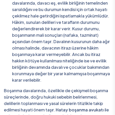
davalarında, davacı eş, evlilik birliğinin temelinden
sarsıldığını ve bu durumun kendisi için ortak hayatı
çekilmez hale getirdiğini ispatlamakla yükümlüdür.
Hâkim, sunulan delilleri ve tarafların durumunu
değerlendirerek bir karar verir. Kusur durumu,
boşanmanın mali sonuçları (nafaka, tazminat)
açısından önem taşır. Davalının kusurunun daha ağır
olması halinde, davacının itirazı üzerine hâkim
boşanmaya karar vermeyebilir. Ancak bu itiraz
hakkın kötüye kullanılması niteliğinde ise ve evlilik
birliğinin devamında davalı ve çocuklar bakımından
korunmaya değer bir yarar kalmamışsa boşanmaya
karar verilebilir.
Boşanma davalarında, özellikle de çekişmeli boşanma
süreçlerinde, doğru hukuki sebebin belirlenmesi,
delillerin toplanması ve yasal sürelerin titizlikle takip
edilmesi hayati önem taşır.
Hatay boşanma avukatı
ile