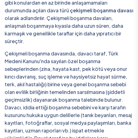
gibi konulardan en az birinde anlaşamamaları
durumunda açılan dava türü
çekişmeli boşanma davası
olarak adlandırılır. Çekişmeli boşanma davaları,
anlaşmalı boşanmaya kıyasla daha uzun süren, daha
karmaşık ve genellikle taraflar için daha yıpratıcı bir
süreçtir.
Çekişmeli boşanma davasında, davacı taraf, Türk
Medeni Kanunu'nda sayılan özel boşanma
sebeplerinden (zina, hayata kast, pek kötü veya onur
kırıcı davranış, suç işleme ve haysiyetsiz hayat sürme,
terk, akıl hastalığı) birine veya genel boşanma sebebi
olan evlilik birliğinin temelinden sarsılmasına (şiddetli
geçimsizlik) dayanarak boşanma talebinde bulunur.
Davacı, iddia ettiği boşanma sebebini ve karşı tarafın
kusurunu hukuka uygun delillerle (tanık beyanları, mesaj
kayıtları, fotoğraflar, sosyal medya paylaşımları, banka
kayıtları, uzman raporları vb.) ispat etmekle