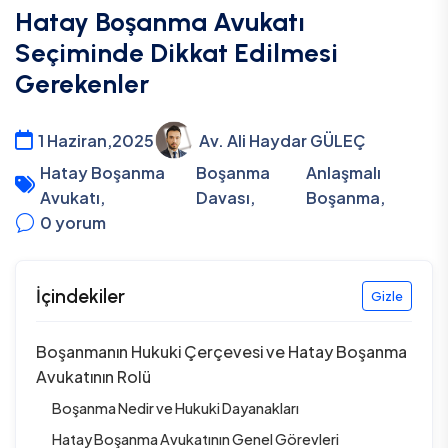
Hatay Boşanma Avukatı
Seçiminde Dikkat Edilmesi
Gerekenler
1 Haziran,2025
Av. Ali Haydar GÜLEÇ
Hatay Boşanma
Boşanma
Anlaşmalı
Avukatı
,
Davası
,
Boşanma
,
0
yorum
İçindekiler
Gizle
Boşanmanın Hukuki Çerçevesi ve Hatay Boşanma
Avukatının Rolü
Boşanma Nedir ve Hukuki Dayanakları
Hatay Boşanma Avukatının Genel Görevleri