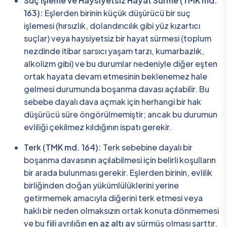
Suç İşleme ve Haysiyetsiz Hayat Sürme (TMK md.
163):
Eşlerden birinin küçük düşürücü bir suç
işlemesi (hırsızlık, dolandırıcılık gibi yüz kızartıcı
suçlar) veya haysiyetsiz bir hayat sürmesi (toplum
nezdinde itibar sarsıcı yaşam tarzı, kumarbazlık,
alkolizm gibi) ve bu durumlar nedeniyle diğer eşten
ortak hayata devam etmesinin beklenemez hale
gelmesi durumunda boşanma davası açılabilir. Bu
sebebe dayalı dava açmak için herhangi bir hak
düşürücü süre öngörülmemiştir; ancak bu durumun
evliliği çekilmez kıldığının ispatı gerekir.
Terk (TMK md. 164):
Terk sebebine dayalı bir
boşanma davasının açılabilmesi için belirli koşulların
bir arada bulunması gerekir. Eşlerden birinin, evlilik
birliğinden doğan yükümlülüklerini yerine
getirmemek amacıyla diğerini terk etmesi veya
haklı bir neden olmaksızın ortak konuta dönmemesi
ve bu fiili ayrılığın
en az altı ay
sürmüş olması şarttır.