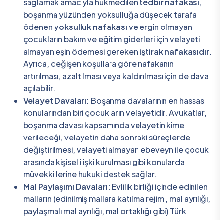
sağlamak amacıyla hükmedilen
tedbir nafakası
,
boşanma yüzünden yoksulluğa düşecek tarafa
ödenen
yoksulluk nafakası
ve ergin olmayan
çocukların bakım ve eğitim giderleri için velayeti
almayan eşin ödemesi gereken
iştirak nafakasıdır
.
Ayrıca, değişen koşullara göre nafakanın
artırılması, azaltılması veya kaldırılması için de dava
açılabilir.
Velayet Davaları:
Boşanma davalarının en hassas
konularından biri çocukların velayetidir. Avukatlar,
boşanma davası kapsamında velayetin kime
verileceği, velayetin daha sonraki süreçlerde
değiştirilmesi, velayeti almayan ebeveyn ile çocuk
arasında kişisel ilişki kurulması gibi konularda
müvekkillerine hukuki destek sağlar.
Mal Paylaşımı Davaları:
Evlilik birliği içinde edinilen
malların (edinilmiş mallara katılma rejimi, mal ayrılığı,
paylaşmalı mal ayrılığı, mal ortaklığı gibi) Türk