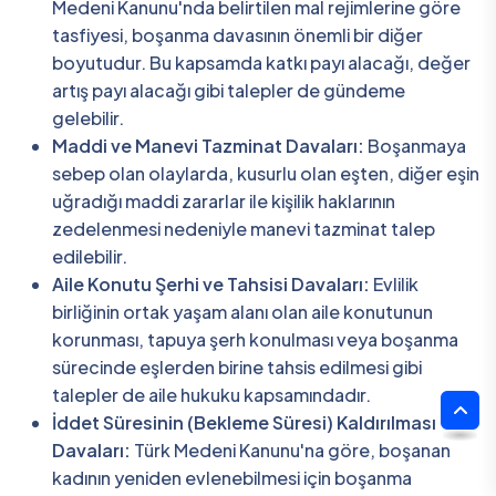
Medeni Kanunu'nda belirtilen mal rejimlerine göre
tasfiyesi, boşanma davasının önemli bir diğer
boyutudur. Bu kapsamda katkı payı alacağı, değer
artış payı alacağı gibi talepler de gündeme
gelebilir.
Maddi ve Manevi Tazminat Davaları:
Boşanmaya
sebep olan olaylarda, kusurlu olan eşten, diğer eşin
uğradığı maddi zararlar ile kişilik haklarının
zedelenmesi nedeniyle manevi tazminat talep
edilebilir.
Aile Konutu Şerhi ve Tahsisi Davaları:
Evlilik
birliğinin ortak yaşam alanı olan aile konutunun
korunması, tapuya şerh konulması veya boşanma
sürecinde eşlerden birine tahsis edilmesi gibi
talepler de aile hukuku kapsamındadır.
İddet Süresinin (Bekleme Süresi) Kaldırılması
Davaları:
Türk Medeni Kanunu'na göre, boşanan
kadının yeniden evlenebilmesi için boşanma