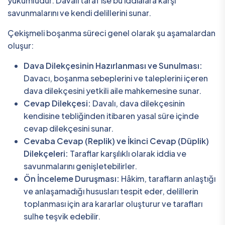
yükümlüdür. Davalı taraf ise bu iddialara karşı
savunmalarını ve kendi delillerini sunar.
Çekişmeli boşanma süreci genel olarak şu aşamalardan
oluşur:
Dava Dilekçesinin Hazırlanması ve Sunulması:
Davacı, boşanma sebeplerini ve taleplerini içeren
dava dilekçesini yetkili aile mahkemesine sunar.
Cevap Dilekçesi:
Davalı, dava dilekçesinin
kendisine tebliğinden itibaren yasal süre içinde
cevap dilekçesini sunar.
Cevaba Cevap (Replik) ve İkinci Cevap (Düplik)
Dilekçeleri:
Taraflar karşılıklı olarak iddia ve
savunmalarını genişletebilirler.
Ön İnceleme Duruşması:
Hâkim, tarafların anlaştığı
ve anlaşamadığı hususları tespit eder, delillerin
toplanması için ara kararlar oluşturur ve tarafları
sulhe teşvik edebilir.