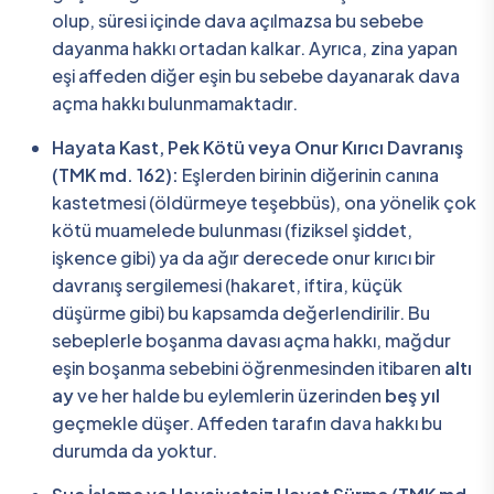
olup, süresi içinde dava açılmazsa bu sebebe
dayanma hakkı ortadan kalkar. Ayrıca, zina yapan
eşi affeden diğer eşin bu sebebe dayanarak dava
açma hakkı bulunmamaktadır.
Hayata Kast, Pek Kötü veya Onur Kırıcı Davranış
(TMK md. 162):
Eşlerden birinin diğerinin canına
kastetmesi (öldürmeye teşebbüs), ona yönelik çok
kötü muamelede bulunması (fiziksel şiddet,
işkence gibi) ya da ağır derecede onur kırıcı bir
davranış sergilemesi (hakaret, iftira, küçük
düşürme gibi) bu kapsamda değerlendirilir. Bu
sebeplerle boşanma davası açma hakkı, mağdur
eşin boşanma sebebini öğrenmesinden itibaren
altı
ay
ve her halde bu eylemlerin üzerinden
beş yıl
geçmekle düşer. Affeden tarafın dava hakkı bu
durumda da yoktur.