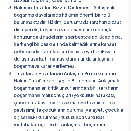
davasını diğer eş kabul etmelidir.
Hâkimin Tarafları Bizzat Dinlemesi:
Anlaşmalı
boşanma davalarında hâkimin önemli bir rolü
bulunmaktadır. Hâkim, duruşmada tarafları bizzat
dinleyerek, boşanma ve boşanmanın sonuçları
konusundaki iradelerinin serbestçe açıklandığına,
herhangi bir baskı altında kalmadıklarına kanaat
getirmelidir. Taraflardan birinin veya her ikisinin
duruşmaya katılmaması durumunda anlaşmalı
boşanmaya karar verilemez.
Taraflarca Hazırlanan Anlaşma Protokolünün
Hâkim Tarafından Uygun Bulunması:
Anlaşmalı
boşanmanın en kritik unsurlarından biri, tarafların
boşanmanın mali sonuçları (yoksulluk nafakası,
iştirak nafakası, maddi ve manevi tazminat, mal
paylaşımı) ile çocukların durumu (velayet, çocukla
kişisel ilişki kurulması) hususunda vardıkları
mutabakatı içeren bir
anlaşmalı boşanma