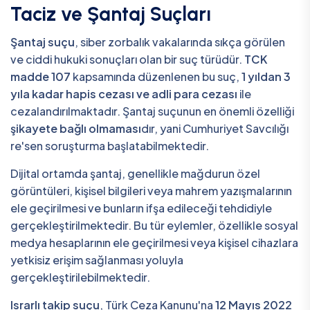
Taciz ve Şantaj Suçları
Şantaj suçu
, siber zorbalık vakalarında sıkça görülen
ve ciddi hukuki sonuçları olan bir suç türüdür.
TCK
madde 107
kapsamında düzenlenen bu suç,
1 yıldan 3
yıla kadar hapis cezası ve adli para cezası
ile
cezalandırılmaktadır. Şantaj suçunun en önemli özelliği
şikayete bağlı olmaması
dır, yani Cumhuriyet Savcılığı
re'sen soruşturma başlatabilmektedir.
Dijital ortamda şantaj, genellikle mağdurun özel
görüntüleri, kişisel bilgileri veya mahrem yazışmalarının
ele geçirilmesi ve bunların ifşa edileceği tehdidiyle
gerçekleştirilmektedir. Bu tür eylemler, özellikle sosyal
medya hesaplarının ele geçirilmesi veya kişisel cihazlara
yetkisiz erişim sağlanması yoluyla
gerçekleştirilebilmektedir.
Israrlı takip suçu
, Türk Ceza Kanunu'na
12 Mayıs 2022