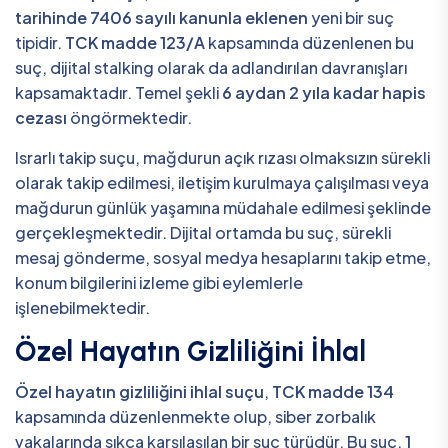
tarihinde 7406 sayılı kanunla eklenen
yeni bir suç
tipidir.
TCK madde 123/A
kapsamında düzenlenen bu
suç, dijital stalking olarak da adlandırılan davranışları
kapsamaktadır. Temel şekli
6 aydan 2 yıla kadar hapis
cezası
öngörmektedir.
Israrlı takip suçu, mağdurun açık rızası olmaksızın sürekli
olarak takip edilmesi, iletişim kurulmaya çalışılması veya
mağdurun günlük yaşamına müdahale edilmesi şeklinde
gerçekleşmektedir. Dijital ortamda bu suç, sürekli
mesaj gönderme, sosyal medya hesaplarını takip etme,
konum bilgilerini izleme gibi eylemlerle
işlenebilmektedir.
Özel Hayatın Gizliliğini İhlal
Özel hayatın gizliliğini ihlal suçu
,
TCK madde 134
kapsamında düzenlenmekte olup, siber zorbalık
vakalarında sıkça karşılaşılan bir suç türüdür. Bu suç,
1