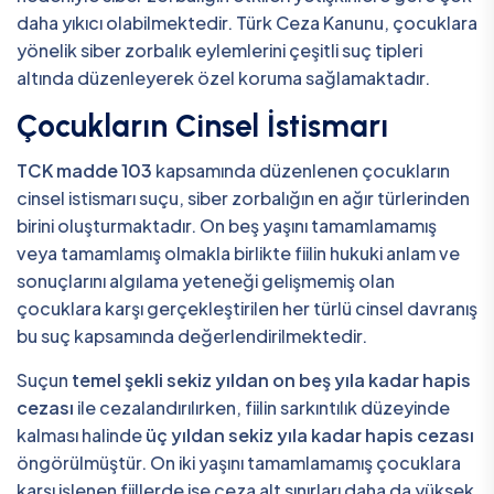
daha yıkıcı olabilmektedir. Türk Ceza Kanunu, çocuklara
yönelik siber zorbalık eylemlerini çeşitli suç tipleri
altında düzenleyerek özel koruma sağlamaktadır.
Çocukların Cinsel İstismarı
TCK madde 103
kapsamında düzenlenen çocukların
cinsel istismarı suçu, siber zorbalığın en ağır türlerinden
birini oluşturmaktadır. On beş yaşını tamamlamamış
veya tamamlamış olmakla birlikte fiilin hukuki anlam ve
sonuçlarını algılama yeteneği gelişmemiş olan
çocuklara karşı gerçekleştirilen her türlü cinsel davranış
bu suç kapsamında değerlendirilmektedir.
Suçun
temel şekli sekiz yıldan on beş yıla kadar hapis
cezası
ile cezalandırılırken, fiilin sarkıntılık düzeyinde
kalması halinde
üç yıldan sekiz yıla kadar hapis cezası
öngörülmüştür. On iki yaşını tamamlamamış çocuklara
karşı işlenen fiillerde ise ceza alt sınırları daha da yüksek