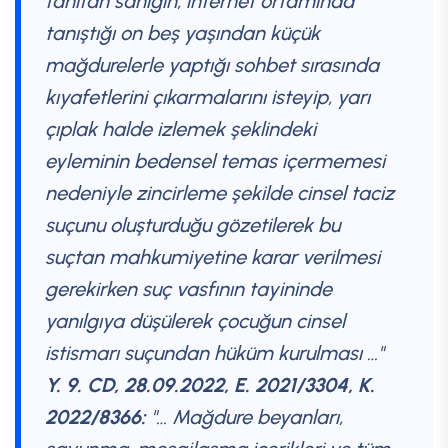
tanıtan sanığın, internet ortamında
tanıştığı on beş yaşından küçük
mağdurelerle yaptığı sohbet sırasında
kıyafetlerini çıkarmalarını isteyip, yarı
çıplak halde izlemek şeklindeki
eyleminin bedensel temas içermemesi
nedeniyle zincirleme şekilde cinsel taciz
suçunu oluşturduğu gözetilerek bu
suçtan mahkumiyetine karar verilmesi
gerekirken suç vasfının tayininde
yanılgıya düşülerek çocuğun cinsel
istismarı suçundan hüküm kurulması …"
Y. 9. CD, 28.09.2022, E. 2021/3304, K.
2022/8366:
"… Mağdure beyanları,