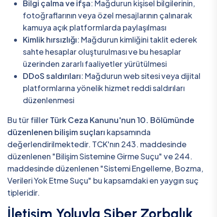
Bilgi çalma ve ifşa
: Mağdurun kişisel bilgilerinin,
fotoğraflarının veya özel mesajlarının çalınarak
kamuya açık platformlarda paylaşılması
Kimlik hırsızlığı
: Mağdurun kimliğini taklit ederek
sahte hesaplar oluşturulması ve bu hesaplar
üzerinden zararlı faaliyetler yürütülmesi
DDoS saldırıları
: Mağdurun web sitesi veya dijital
platformlarına yönelik hizmet reddi saldırıları
düzenlenmesi
Bu tür fiiller
Türk Ceza Kanunu'nun 10. Bölümünde
düzenlenen bilişim suçları
kapsamında
değerlendirilmektedir. TCK'nın 243. maddesinde
düzenlenen "Bilişim Sistemine Girme Suçu" ve 244.
maddesinde düzenlenen "Sistemi Engelleme, Bozma,
Verileri Yok Etme Suçu" bu kapsamdaki en yaygın suç
tipleridir.
İletişim Yoluyla Siber Zorbalık