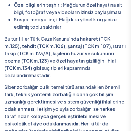
Özel bilgilerin teşhiri
: Mağdurun özel hayatına ait
bilgi, fotoğraf veya videoların izinsiz paylaşılması
Sosyal medya linçi
: Mağdura yönelik organize
edilmiş toplu saldırılar
Bu tür fiiller Türk Ceza Kanunu'nda
hakaret (TCK
m.125), tehdit (TCK m.106), şantaj (TCK m.107), ısrarlı
takip (TCK m.123/A), kişilerin huzur ve sükununu
bozma (TCK m.123) ve özel hayatın gizliliğini ihlal
(TCK m.134)
gibi suç tipleri kapsamında
cezalandırılmaktadır.
Siber zorbalığın bu iki temel türü arasındaki en önemli
fark,
teknik yöntemli zorbalığın daha çok bilişim
uzmanlığı gerektirmesi ve sistem güvenliği ihlallerine
odaklanması
, iletişim yoluyla zorbalığın ise
herkes
tarafından kolayca gerçekleştirilebilmesi ve
psikolojik etkiye odaklanması
dır. Her iki tür de
mağdurlar üzerinde ciddi psikolojik ve sosyal etkiler