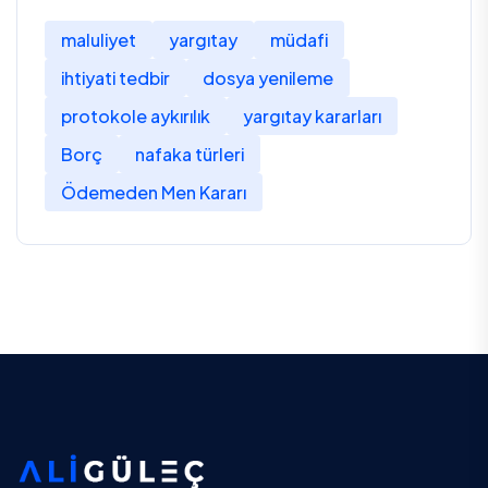
maluliyet
yargıtay
müdafi
ihtiyati tedbir
dosya yenileme
protokole aykırılık
yargıtay kararları
Borç
nafaka türleri
Ödemeden Men Kararı