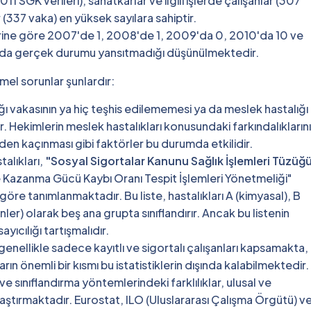
1 SGK verileri), sanatkârlar ve ilgili işlerde çalışanlar (307
 (337 vaka) en yüksek sayılara sahiptir.
lerine göre 2007'de 1, 2008'de 1, 2009'da 0, 2010'da 10 ve
ın da gerçek durumu yansıtmadığı düşünülmektedir.
emel sorunlar şunlardır:
ı vakasının ya hiç teşhis edilememesi ya da meslek hastalığı
 Hekimlerin meslek hastalıkları konusundaki farkındalıkların
imden kaçınması gibi faktörler bu durumda etkilidir.
alıkları,
"Sosyal Sigortalar Kanunu Sağlık İşlemleri Tüzüğ
Kazanma Gücü Kaybı Oranı Tespit İşlemleri Yönetmeliği"
e göre tanımlanmaktadır. Bu liste, hastalıkları A (kimyasal), B
kenler) olarak beş ana grupta sınıflandırır. Ancak bu listenin
yıcılığı tartışmalıdır.
 genellikle sadece kayıtlı ve sigortalı çalışanları kapsamakta,
arın önemli bir kısmı bu istatistiklerin dışında kalabilmektedir.
e sınıflandırma yöntemlerindeki farklılıklar, ulusal ve
aştırmaktadır. Eurostat, ILO (Uluslararası Çalışma Örgütü) v