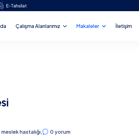
E-Tahsilat
zda
Çalışma Alanlarımız
Makaleler
İletişim
si
 meslek hastalığı
,
0
yorum