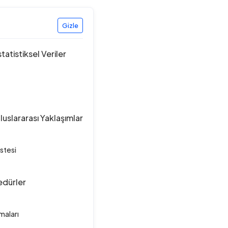
Gizle
tatistiksel Veriler
Uluslararası Yaklaşımlar
istesi
edürler
maları