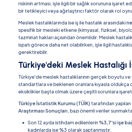
riskinin artması, işle ilgili bir sağlık sorununa işaret
bir tetikleyici veya ağırlaştırıcı faktör olarak rol oyna
Meslek hastalıklarında ise iş ile hastalık arasındaki
ne
spesifik bir mesleki etkene (kimyasal, fiziksel, biyo
tazminat hakları açısından önemlidir. Meslek hastalık
ispatı görece daha net olabilirken, işle ilgili hastalı
gerektirebilir.
Türkiye'deki Meslek Hastalığı İ
Türkiye'de meslek hastalıklarının gerçek boyutu ve ya
standartlara ve beklenen oranlara kıyasla oldukça d
eksiklikler başta olmak üzere çeşitli sorunlara işare
Türkiye İstatistik Kurumu (TÜİK)
tarafından yapılan
Araştırması Sonuçları
, bazı önemli veriler sunmakt
Son 12 ayda istihdam edilenlerin
%3,7'si işe bağ
kadınlarda ise %3 olarak saptanmıştır.