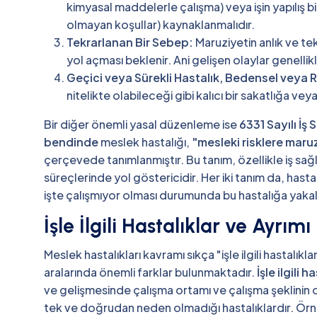
kimyasal maddelerle çalışma) veya işin yapılış 
olmayan koşullar) kaynaklanmalıdır.
Tekrarlanan Bir Sebep:
Maruziyetin anlık ve tek
yol açması beklenir. Ani gelişen olaylar genellik
Geçici veya Sürekli Hastalık, Bedensel veya 
nitelikte olabileceği gibi kalıcı bir sakatlığa veya
Bir diğer önemli yasal düzenleme ise
6331 Sayılı İş
bendinde
meslek hastalığı,
"mesleki risklere maru
çerçevede tanımlanmıştır. Bu tanım, özellikle iş sağl
süreçlerinde yol göstericidir. Her iki tanım da, hastal
işte çalışmıyor olması durumunda bu hastalığa yaka
İşle İlgili Hastalıklar ve Ayrımı
Meslek hastalıkları kavramı sıkça "işle ilgili hastalık
aralarında önemli farklar bulunmaktadır.
İşle ilgili h
ve gelişmesinde çalışma ortamı ve çalışma şeklinin
tek ve doğrudan neden olmadığı hastalıklardır. Örneğ