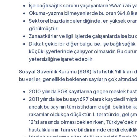
İşe bağlı sağlık sorunu yaşayanların %63'ü 35 y
Okuma-yazma bilmeyenlerde bu oran %4,8 iken, 
Sektörel bazda incelendiğinde, en yüksek ora
görülmüştür.
Zanaatkârlar ve ilgili işlerde çalışanlarda ise bu
Dikkat çekici bir diğer bulgu ise, işe bağlı sağl
küçük işyerlerinde
çalışıyor olmasıdır. Bu duru
yetersizliğine işaret edebilir.
Sosyal Güvenlik Kurumu (SGK) İstatistik Yıllıkları
d
bu veriler, genellikle beklenen sayıların çok altındad
2010 yılında SGK kayıtlarına geçen meslek hasta
2011 yılında ise bu sayı
697
olarak kaydedilmiştir
ancak bu sayının tüm istihdamı değil, belirli bir
rakamlar oldukça düşüktür. Literatürde, gelişmiş
12'si
arasında olması beklenirken, Türkiye'deki 
hastalıklarının
tanı ve bildiriminde ciddi eksikli