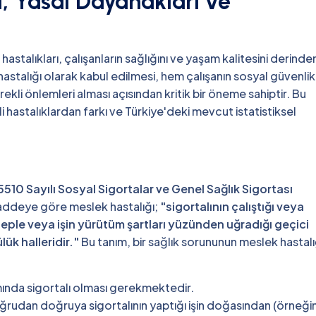
ı, Yasal Dayanakları ve
astalıkları, çalışanların sağlığını ve yaşam kalitesini derinde
hastalığı olarak kabul edilmesi, hem çalışanın sosyal güvenlik
kli önlemleri alması açısından kritik bir öneme sahiptir. Bu
li hastalıklardan farkı ve Türkiye'deki mevcut istatistiksel
5510 Sayılı Sosyal Sigortalar ve Genel Sağlık Sigortası
addeye göre meslek hastalığı;
"sigortalının çalıştığı veya
ebeple veya işin yürütüm şartları yüzünden uğradığı geçici
ük halleridir."
Bu tanım, bir sağlık sorununun meslek hastalı
mında sigortalı olması gerekmektedir.
ğrudan doğruya sigortalının yaptığı işin doğasından (örneği