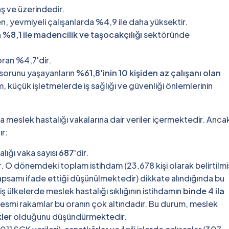
aş ve üzerindedir.
yevmiyeli çalışanlarda %4,9 ile daha yüksektir.
n
%8,1 ile madencilik ve taşocakçılığı
sektöründe
 oran %4,7'dir.
ık sorunu yaşayanların
%61,8'inin 10 kişiden az çalışanı olan
m, küçük işletmelerde iş sağlığı ve güvenliği önlemlerinin
a meslek hastalığı vakalarına dair veriler içermektedir. Anca
ır:
lığı vaka sayısı
687
'dir.
. O dönemdeki toplam istihdam (23.678 kişi olarak belirtilmi
 kapsamı ifade ettiği düşünülmektedir) dikkate alındığında bu
 ülkelerde meslek hastalığı sıklığının istihdamın
binde 4 ila
resmi rakamlar bu oranın çok altındadır. Bu durum, meslek
kler
olduğunu düşündürmektedir.