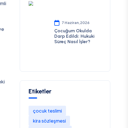
emli
7 Haziran,2026
ve
Çocuğum Okulda
Darp Edildi: Hukuki
Süreç Nasıl İşler?
eki
Etiketler
çocuk teslimi
kira sözleşmesi