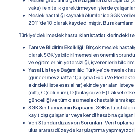
Meslek gruplarına göre dağılıma bakıldığında (201
vaka) ile nitelik gerektirmeyen işlerde çalışanlar
Meslek hastalığı kaynaklı ölümler ise SGK veri
2011'de 10 olarak kaydedilmiştir. Bu rakamlar
Türkiye'deki meslek hastalıkları istatistiklerindeki t
Tanı ve Bildirim Eksikliği:
Birçok meslek hastalığ
olarak SGK'ya bildirilmemesi en önemli sorundur.
ve eğitimlerinin yetersizliği, işverenlerin bildir
Yasal Listeye Bağımlılık:
Türkiye'de meslek hast
(güncel mevzuatta "Çalışma Gücü Ve Meslekte 
ekindeki liste esas alınır) ekinde yer alan listey
(cilt), C (solunum), D (bulaşıcı) ve E (fiziksel et
güncelliği ve tüm olası meslek hastalıklarını kapsa
SGK Sınıflamasının Kapsamı:
SGK istatistikleri
kayıt dışı çalışanlar veya kendi hesabına çalışanl
Veri Standardizasyon Sorunları:
Veri toplama v
uluslararası düzeyde karşılaştırma yapmayı zorl