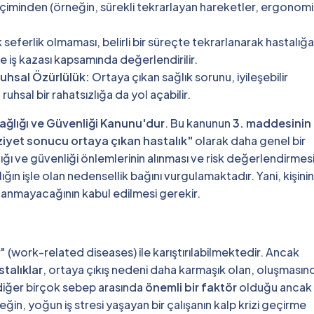
biçiminden (örneğin, sürekli tekrarlayan hareketler, ergonom
 seferlik olmaması, belirli bir süreçte tekrarlanarak hastalığa
le iş kazası kapsamında değerlendirilir.
Ruhsal Özürlülük:
Ortaya çıkan sağlık sorunu, iyileşebilir
 ruhsal bir rahatsızlığa da yol açabilir.
 Sağlığı ve Güvenliği Kanunu'dur
. Bu kanunun
3. maddesinin 
ziyet sonucu ortaya çıkan hastalık"
olarak daha genel bir
ığı ve güvenliği önlemlerinin alınması ve risk değerlendirmes
ığın işle olan nedensellik bağını vurgulamaktadır. Yani, kişinin
lanmayacağının kabul edilmesi gerekir.
lar" (work-related diseases) ile karıştırılabilmektedir. Ancak
astalıklar
, ortaya çıkış nedeni daha karmaşık olan, oluşmasın
 diğer birçok sebep arasında
önemli bir faktör
olduğu ancak
in, yoğun iş stresi yaşayan bir çalışanın kalp krizi geçirme