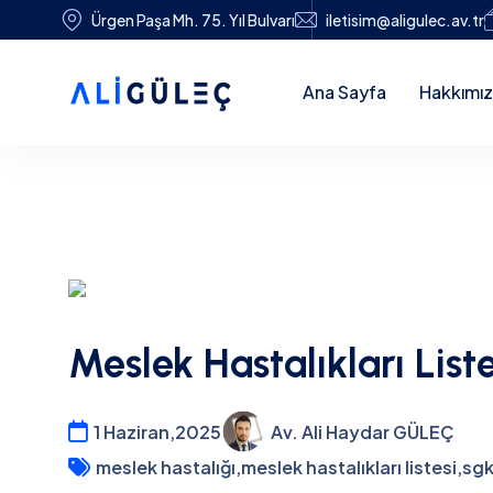
Ürgen Paşa Mh. 75. Yıl Bulvarı
iletisim@aligulec.av.tr
Ana Sayfa
Hakkımı
Meslek Hastalıkları Liste
1 Haziran,2025
Av. Ali Haydar GÜLEÇ
meslek hastalığı
,
meslek hastalıkları listesi
,
sgk