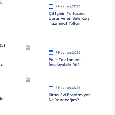
ik
7 Haziran,2026
Çiftçinin Tarlasına
Zarar Veren Sele Karşı
Tazminat Yolları
(L)
7 Haziran,2026
i
Polis Telefonumu
 o
İnceleyebilir Mi?
7 Haziran,2026
Kiracı Evi Boşaltmıyor
da
Ne Yapacağım?