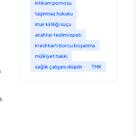
intikam pornosu
taşınmaz hukuku
imar kirliliği suçu
anahtar teslimi ispatı
kredi kartı borcu boşanma
mülkiyet hakkı
sağlık çalışanı disiplin
TMK
k
ş,