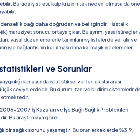
 edebilir. Burada iş stresi, kalp krizinin tek nedeni olmasa da ön
yabilir.
densellik bağı daha doğrudan ve belirgindir
. Hastalık,
lojik) maruziyet sonucu ortaya çıkar. Bu ayrım, yasal süreçler 
ları, yasal düzenlemelerle tanımlanmış listelerde yer alır ve
kların işle bağlantısının kurulması daha karmaşık incelemeler
statistikleri ve Sorunlar
ygınlığı konusunda istatistiksel veriler, uluslararası
üşük seviyelerdedir. Bu durum, tanı ve bildirim sistemlerind
t etmektedir.
2006-2007 İş Kazaları ve İşe Bağlı Sağlık Problemleri
adır. Bu araştırmaya göre:
lı bir sağlık sorunu
yaşamıştır. Bu oran erkeklerde %3,9,