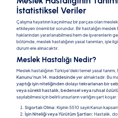
Meslek Hastalığının Tanım
İstatistiksel Veriler
Çalışma hayatının kaçınılmaz bir parçası olan meslek h
etkileyen önemli bir sorundur. Bir hastalığın meslek 
haklarından yararlanabilmesi hem de işverenlerin gere
bölümde, meslek hastalığının yasal tanımları, işle ilgi
durum ele alınacaktır.
Meslek Hastalığı Nedir?
Meslek hastalığının Türkiye'deki temel yasal tanımı,
Kanunu'nun 14. maddesinde
yer almaktadır. Bu m
yaptığı işin niteliğinden dolayı tekrarlanan bir s
veya sürekli hastalık, bedensel veya ruhsal özürlül
sayılabilmesi için belirli unsurların varlığını şart koşar:
Sigortalı Olma:
Kişinin 5510 sayılı Kanun kapsa
İşin Niteliği veya Yürütüm Şartları:
Hastalık, do