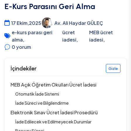
E-Kurs Parasını Geri Alma
17 Ekim,2025
Av. Ali Haydar GÜLEÇ
e-kurs parası geri
ücret
MEB ücret
alma
,
iadesi
,
iadesi
,
0
yorum
İçindekiler
Gizle
MEB Açık Öğretim Okulları Ücret İadesi
Otomatik İade Sistemi
İade Süreci ve Bilgilendirme
Elektronik Sınav Ücret İadesi Prosedürü
İade Edilecek ve Edilmeyecek Durumlar
Başvuru Süreci