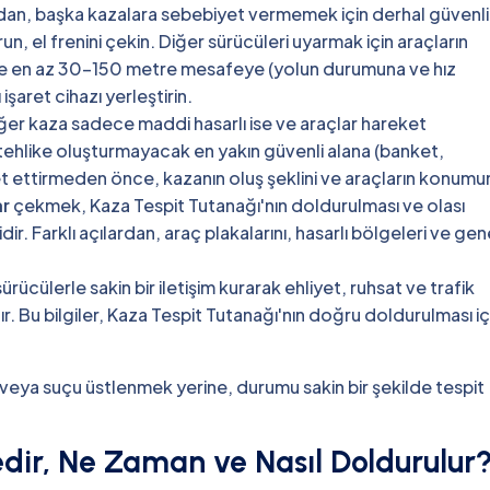
dan, başka kazalara sebebiyet vermemek için derhal güvenl
n, el frenini çekin. Diğer sürücüleri uyarmak için araçların
rine en az 30-150 metre mesafeye (yolun durumuna ve hız
işaret cihazı yerleştirin.
er kaza sadece maddi hasarlı ise ve araçlar hareket
r tehlike oluşturmayacak en yakın güvenli alana (banket,
et ettirmeden önce, kazanın oluş şeklini ve araçların konumu
ar
çekmek, Kaza Tespit Tutanağı'nın doldurulması ve olası
. Farklı açılardan, araç plakalarını, hasarlı bölgeleri ve gen
rücülerle sakin bir iletişim kurarak ehliyet, ruhsat ve trafik
lıdır. Bu bilgiler, Kaza Tespit Tutanağı'nın doğru doldurulması iç
veya suçu üstlenmek yerine, durumu sakin bir şekilde tespit
dir, Ne Zaman ve Nasıl Doldurulur