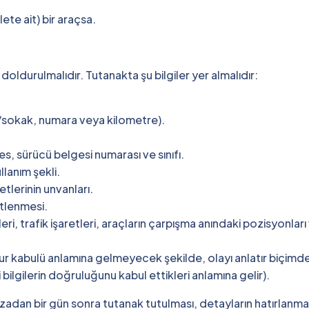
ete ait) bir araçsa.
 doldurulmalıdır. Tutanakta şu bilgiler yer almalıdır:
de/sokak, numara veya kilometre).
s, sürücü belgesi numarası ve sınıfı.
llanım şekli.
etlerinin unvanları.
etlenmesi.
ileri, trafik işaretleri, araçların çarpışma anındaki pozisyonları
sur kabulü anlamına gelmeyecek şekilde, olayı anlatır biçimde
 bilgilerin doğruluğunu kabul ettikleri anlamına gelir).
adan bir gün sonra tutanak tutulması, detayların hatırlanma