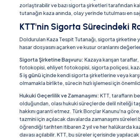
zorlaştırabilir ve bazı sigorta şirketleri tarafından 
tutanağın kaza anında, olay yerinde tutulması en sağl
KTT'nin Sigorta Sürecindeki Ro
Doldurulan Kaza Tespit Tutanağı, sigorta şirketine ya
hasar dosyasını açarken ve kusur oranlarını değerlen
Sigorta Şirketine Başvuru:
Kazaya karışan taraflar,
fotokopisi, ehliyet fotokopisi, sigorta poliçesi, kaza
5 iş günü
içinde kendi sigorta şirketlerine veya karş
olmamakla birlikte, sürecin hızlı işlemesi için önemlid
Hukuki Geçerlilik ve Zamanaşımı:
KTT, tarafların be
olduğundan, olası hukuki süreçlerde delil niteliği t
hakkını garanti etmez. Türk Borçlar Kanunu'na göre
tazmini için açılacak davalarda zamanaşımı süreleri
öğrendiği tarihten itibaren
2 yıl
ve her halükarda kaz
davası açılabilir. KTT, bu süreler içerisinde yapılaca