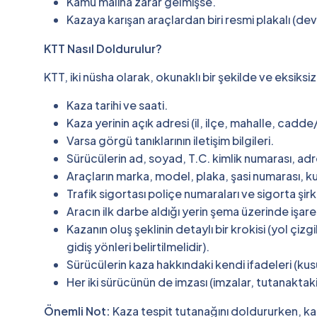
Kamu malına zarar gelmişse.
Kazaya karışan araçlardan biri resmi plakalı (devl
KTT Nasıl Doldurulur?
KTT, iki nüsha olarak, okunaklı bir şekilde ve eksiksiz
Kaza tarihi ve saati.
Kaza yerinin açık adresi (il, ilçe, mahalle, cad
Varsa görgü tanıklarının iletişim bilgileri.
Sürücülerin ad, soyad, T.C. kimlik numarası, adre
Araçların marka, model, plaka, şasi numarası, ku
Trafik sigortası poliçe numaraları ve sigorta şirk
Aracın ilk darbe aldığı yerin şema üzerinde işar
Kazanın oluş şeklinin detaylı bir krokisi (yol çizg
gidiş yönleri belirtilmelidir).
Sürücülerin kaza hakkındaki kendi ifadeleri (ku
Her iki sürücünün de imzası (imzalar, tutanaktaki
Önemli Not:
Kaza tespit tutanağını doldururken, kaz