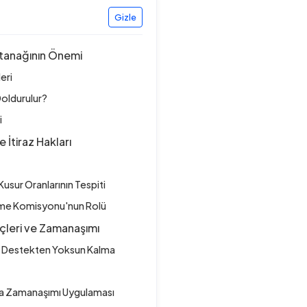
Gizle
Tutanağının Önemi
eri
Doldurulur?
i
İtiraz Hakları
sur Oranlarının Tespiti
irme Komisyonu'nun Rolü
eçleri ve Zamanaşımı
ve Destekten Yoksun Kalma
za Zamanaşımı Uygulaması