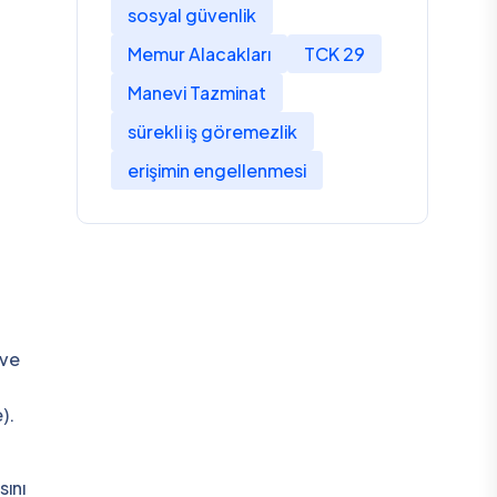
sosyal güvenlik
Memur Alacakları
TCK 29
Manevi Tazminat
sürekli iş göremezlik
erişimin engellenmesi
 ve
).
sını