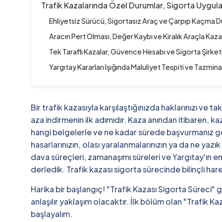
Trafik Kazalarında Özel Durumlar, Sigorta Uygulam
Ehliyetsiz Sürücü, Sigortasız Araç ve Çarpıp Kaçma D
Aracın Pert Olması, Değer Kaybı ve Kiralık Araçla Kaza
Tek Taraflı Kazalar, Güvence Hesabı ve Sigorta Şirket
Yargıtay Kararları Işığında Maluliyet Tespiti ve Tazmi
Bir trafik kazasıyla karşılaştığınızda haklarınızı ve 
aza indirmenin ilk adımıdır. Kaza anından itibaren, ka
hangi belgelerle ve ne kadar sürede başvurmanız 
hasarlarınızın, olası yaralanmalarınızın ya da ne yazık
dava süreçleri, zamanaşımı süreleri ve Yargıtay'ın emsa
derledik. Trafik kazası sigorta sürecinde bilinçli ha
Harika bir başlangıç! "Trafik Kazası Sigorta Süreci" 
anlaşılır yaklaşım olacaktır. İlk bölüm olan "Trafik K
başlayalım.