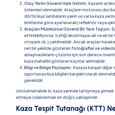
Olay Yerini Güvenli Hale Getirin:
Kazanın ardın
önlemleri alınmalıdır. Araçların motorunu durduru
dörtlü ikaz lambalarını yakın ve varsa kaza ye
limitlerine göre ayarlanarak) reflektör veya ışıklı 
Araçları Mümkünse Güvenli Bir Yere Taşıyın:
Eğ
ettirilebiliyorsa, trafiği aksatmayacak ve ek bi
otopark vb.) çekilmelidir. Ancak araçları harek
net bir şekilde gösteren
fotoğraflar ve videol
anlaşmazlıkların çözümü için son derece önemlidir
kaza mahallini gösteren kayıtlar alınmalıdır.
Bilgi ve Belge Paylaşımı:
Kazaya karışan diğer sü
sigortası poliçe bilgileri karşılıklı olarak alınma
gereklidir.
Unutulmamalıdır ki, kaza yerinde tartışmaya girmek 
etmeye odaklanmak en doğru yaklaşımdır.
Kaza Tespit Tutanağı (KTT) Ne