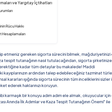
aları ve Yargıtay İçtihatları
urumları
inin Rücu Hakkı
nat Hesaplamaları
takip etmeniz gereken sigorta sürecini bilmek, mağduriyetinizi
za tespit tutanağının nasıl tutulacağından, sigorta şirketinize
gerektiğine kadar tüm detaylar bu makalede! Maddi
 ki kayıplarınızın ardından talep edebileceğiniz tazminat türler
l kararları ışığında sigorta sürecinin tüm inceliklerini sizler 
reket ederek haklarınızı koruyun.
gibi karmaşık bir konuyu adım adım ele almak, okuyucular için
azası Anında İlk Adımlar ve Kaza Tespit Tutanağının Önemi" ile