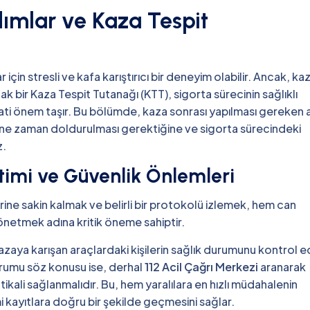
dımlar ve Kaza Tespit
 için stresli ve kafa karıştırıcı bir deneyim olabilir. Ancak, ka
ak bir Kaza Tespit Tutanağı (KTT), sigorta sürecinin sağlıklı
yati önem taşır. Bu bölümde, kaza sonrası yapılması gereken a
 ne zaman doldurulması gerektiğine ve sigorta sürecindeki
z.
timi ve Güvenlik Önlemleri
ne sakin kalmak ve belirli bir protokolü izlemek, hem can
netmek adına kritik öneme sahiptir.
aya karışan araçlardaki kişilerin sağlık durumunu kontrol e
urumu söz konusu ise, derhal
112 Acil Çağrı Merkezi
aranarak
tikali sağlanmalıdır. Bu, hem yaralılara en hızlı müdahalenin
mi kayıtlara doğru bir şekilde geçmesini sağlar.