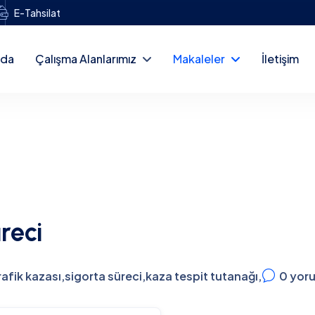
E-Tahsilat
zda
Çalışma Alanlarımız
Makaleler
İletişim
reci
rafik kazası
,
sigorta süreci
,
kaza tespit tutanağı
,
0
yor