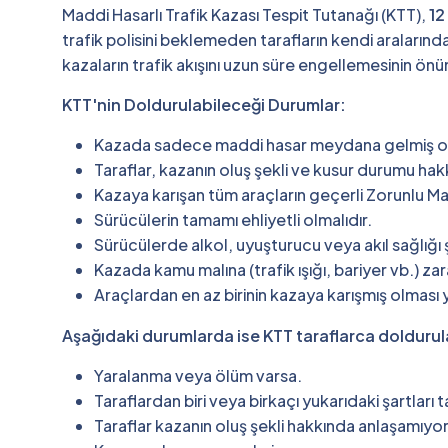
Maddi Hasarlı Trafik Kazası Tespit Tutanağı (KTT),
12
trafik polisini beklemeden tarafların kendi araların
kazaların trafik akışını uzun süre engellemesinin önü
KTT'nin Doldurulabileceği Durumlar:
Kazada sadece maddi hasar meydana gelmiş ol
Taraflar, kazanın oluş şekli ve kusur durumu ha
Kazaya karışan tüm araçların geçerli Zorunlu Mal
Sürücülerin tamamı ehliyetli olmalıdır.
Sürücülerde alkol, uyuşturucu veya akıl sağlığı
Kazada kamu malına (trafik ışığı, bariyer vb.) za
Araçlardan en az birinin kazaya karışmış olması y
Aşağıdaki durumlarda ise KTT taraflarca doldurula
Yaralanma veya ölüm varsa.
Taraflardan biri veya birkaçı yukarıdaki şartları t
Taraflar kazanın oluş şekli hakkında anlaşamıyo