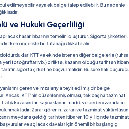
kabul edilmeyebilir veya ek belge talep edilebilir. Bu nedenle
ıklısıdır.
lü ve Hukuki Geçerliliği
pılacak hasar ihbarının temelini oluşturur. Sigorta şirketleri,
dirirken öncelikle bu tutanağı dikkate alır.
 doldurdukları KTT ve ekinde istenen diğer belgelerle (ruhsa
 yeri fotoğrafları vb.) birlikte, kazanın olduğu tarihten itiba
ı tarafın sigorta şirketine başvurmalıdır. Bu süre hak düşürüc
ir.
yanlarını içeren ve imzalarıyla teyit edilmiş bir belge
aşır. Ancak, KTT'nin düzenlenmiş olması, tek başına tazminat
, trafik kazasından kaynaklanan maddi ve bedeni zararların
 bulunmaktadır. Zarar görenin, zararı ve tazminat yükümlüsün
anın meydana geldiği tarihten itibaren
10 yıl
içinde tazminat
k başvurular ve açılacak davalar için önemli bir başlangıç