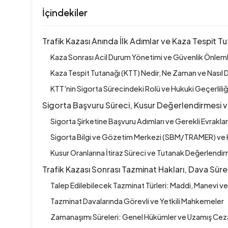
İçindekiler
Trafik Kazası Anında İlk Adımlar ve Kaza Tespit 
Kaza Sonrası Acil Durum Yönetimi ve Güvenlik Önleml
Kaza Tespit Tutanağı (KTT) Nedir, Ne Zaman ve Nasıl 
KTT'nin Sigorta Sürecindeki Rolü ve Hukuki Geçerliliğ
Sigorta Başvuru Süreci, Kusur Değerlendirmesi ve 
Sigorta Şirketine Başvuru Adımları ve Gerekli Evraklar
Sigorta Bilgi ve Gözetim Merkezi (SBM/TRAMER) ve Ku
Kusur Oranlarına İtiraz Süreci ve Tutanak Değerlend
Trafik Kazası Sonrası Tazminat Hakları, Dava Sür
Talep Edilebilecek Tazminat Türleri: Maddi, Manevi 
Tazminat Davalarında Görevli ve Yetkili Mahkemeler
Zamanaşımı Süreleri: Genel Hükümler ve Uzamış Ce