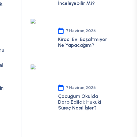
İnceleyebilir Mi?
ik
7 Haziran,2026
Kiracı Evi Boşaltmıyor
Ne Yapacağım?
nu
el
in
7 Haziran,2026
Çocuğum Okulda
Darp Edildi: Hukuki
Süreç Nasıl İşler?
?