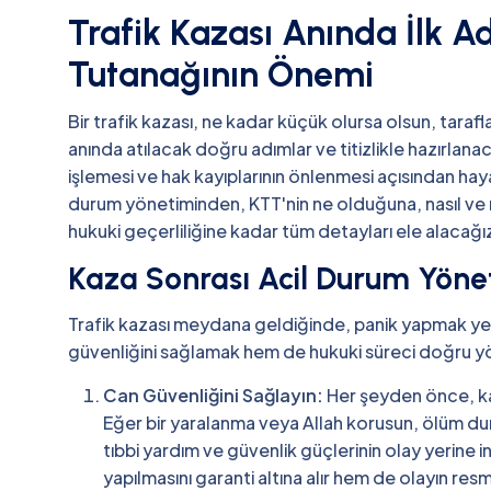
Trafik Kazası Anında İlk A
Tutanağının Önemi
Bir trafik kazası, ne kadar küçük olursa olsun, taraflar
anında atılacak doğru adımlar ve titizlikle hazırlanac
işlemesi ve hak kayıplarının önlenmesi açısından ha
durum yönetiminden, KTT'nin ne olduğuna, nasıl ve
hukuki geçerliliğine kadar tüm detayları ele alacağı
Kaza Sonrası Acil Durum Yöne
Trafik kazası meydana geldiğinde, panik yapmak yeri
güvenliğini sağlamak hem de hukuki süreci doğru yö
Can Güvenliğini Sağlayın:
Her şeyden önce, kaz
Eğer bir yaralanma veya Allah korusun, ölüm d
tıbbi yardım ve güvenlik güçlerinin olay yerine in
yapılmasını garanti altına alır hem de olayın res