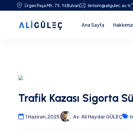
Ürgen Paşa Mh. 75. Yıl Bulvarı
iletisim@aligulec.av.tr
Ana Sayfa
Hakkımı
Trafik Kazası Sigorta Sü
1 Haziran,2025
Av. Ali Haydar GÜLEÇ
t