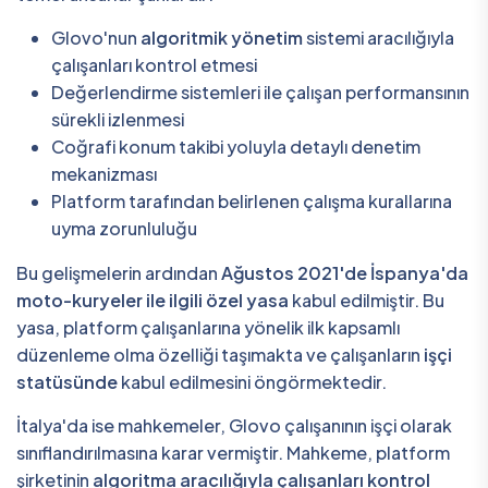
Glovo'nun
algoritmik yönetim
sistemi aracılığıyla
çalışanları kontrol etmesi
Değerlendirme sistemleri ile çalışan performansının
sürekli izlenmesi
Coğrafi konum takibi yoluyla detaylı denetim
mekanizması
Platform tarafından belirlenen çalışma kurallarına
uyma zorunluluğu
Bu gelişmelerin ardından
Ağustos 2021'de İspanya'da
moto-kuryeler ile ilgili özel yasa
kabul edilmiştir. Bu
yasa, platform çalışanlarına yönelik ilk kapsamlı
düzenleme olma özelliği taşımakta ve çalışanların
işçi
statüsünde
kabul edilmesini öngörmektedir.
İtalya'da ise mahkemeler, Glovo çalışanının işçi olarak
sınıflandırılmasına karar vermiştir. Mahkeme, platform
şirketinin
algoritma aracılığıyla çalışanları kontrol