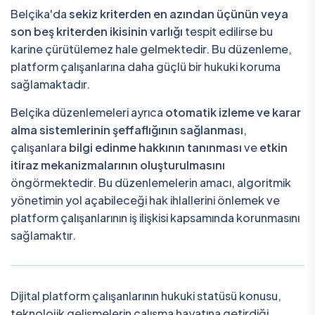
Belçika'da
sekiz kriterden en azından üçünün veya
son beş kriterden ikisinin varlığı
tespit edilirse bu
karine çürütülemez hale gelmektedir. Bu düzenleme,
platform çalışanlarına daha güçlü bir hukuki koruma
sağlamaktadır.
Belçika düzenlemeleri ayrıca
otomatik izleme ve karar
alma sistemlerinin şeffaflığının sağlanması
,
çalışanlara
bilgi edinme hakkının tanınması
ve
etkin
itiraz mekanizmalarının oluşturulmasını
öngörmektedir. Bu düzenlemelerin amacı, algoritmik
yönetimin yol açabileceği hak ihlallerini önlemek ve
platform çalışanlarının iş ilişkisi kapsamında korunmasını
sağlamaktır.
Dijital platform çalışanlarının hukuki statüsü konusu,
teknolojik gelişmelerin çalışma hayatına getirdiği