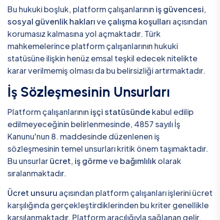
Bu hukuki boşluk, platform çalışanlarının
iş güvencesi
,
sosyal güvenlik hakları
ve
çalışma koşulları
açısından
korumasız kalmasına yol açmaktadır. Türk
mahkemelerince platform çalışanlarının hukuki
statüsüne ilişkin henüz emsal teşkil edecek nitelikte
karar verilmemiş olması da bu belirsizliği artırmaktadır.
İş Sözleşmesinin Unsurları
Platform çalışanlarının
işçi statüsünde
kabul edilip
edilmeyeceğinin belirlenmesinde, 4857 sayılı İş
Kanunu'nun 8. maddesinde düzenlenen iş
sözleşmesinin temel unsurları kritik önem taşımaktadır.
Bu unsurlar
ücret
,
iş görme
ve
bağımlılık
olarak
sıralanmaktadır.
Ücret unsuru
açısından platform çalışanları işlerini ücret
karşılığında gerçekleştirdiklerinden bu kriter genellikle
karşılanmaktadır. Platform aracılığıyla sağlanan gelir,