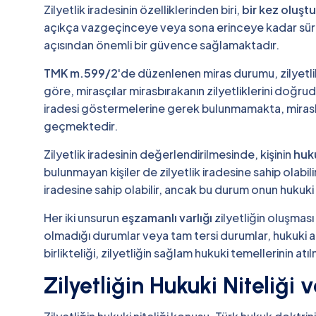
Zilyetlik iradesinin özelliklerinden biri,
bir kez oluşt
açıkça vazgeçinceye veya sona erinceye kadar sürek
açısından önemli bir güvence sağlamaktadır.
TMK m.599/2
'de düzenlenen miras durumu, zilyetlik
göre, mirasçılar mirasbırakanın zilyetliklerini doğrud
iradesi göstermelerine gerek bulunmamakta, mirasbır
geçmektedir.
Zilyetlik iradesinin değerlendirilmesinde, kişinin
huk
bulunmayan kişiler de zilyetlik iradesine sahip olabili
iradesine sahip olabilir, ancak bu durum onun huku
Her iki unsurun
eşzamanlı varlığı
zilyetliğin oluşması 
olmadığı durumlar veya tam tersi durumlar, hukuki an
birlikteliği, zilyetliğin sağlam hukuki temellerinin at
Zilyetliğin Hukuki Niteliği 