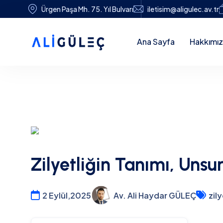
Ürgen Paşa Mh. 75. Yıl Bulvarı
iletisim@aligulec.av.tr
Ana Sayfa
Hakkımı
Zilyetliğin Tanımı, Unsur
2 Eylül,2025
Av. Ali Haydar GÜLEÇ
zily