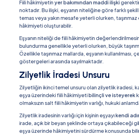
Fiili hâkimiyetin
yer bakımından maddi ilişki
gerekti
noktadır. Bu ilişki, eşyanın niteliğine göre farklı şekil
temas veya yakın mesafe yeterli olurken, taşınmaz eş
hâkimiyeti oluşturabilir.
Eşyanın niteliği de fiili hâkimiyetin değerlendirilmesi
bulundurma genellikle yeterli olurken, büyük taşınma
Özellikle taşınmaz mallarda, eşyanın kullanılması, çe
göstergeleri arasında sayılmaktadır.
Zilyetlik İradesi Unsuru
Zilyetliğin ikinci temel unsuru olan zilyetlik iradesi
eşya üzerindeki fiili hâkimiyeti
bilinçli ve isteyerek
k
olmaksızın salt fiili hâkimiyetin varlığı, hukuki anlam
Zilyetlik iradesinin varlığı için kişinin eşyayı
kendi adı
irade, açık bir beyan şeklinde ortaya çıkabileceği gibi
eşya üzerinde hâkimiyetini sürdürme konusunda bilinç