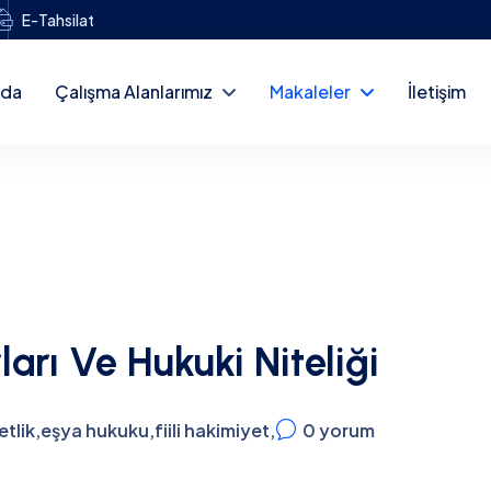
E-Tahsilat
zda
Çalışma Alanlarımız
Makaleler
İletişim
ları Ve Hukuki Niteliği
etlik
,
eşya hukuku
,
fiili hakimiyet
,
0
yorum