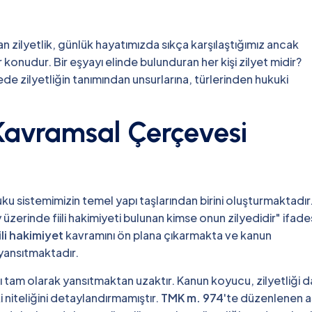
n zilyetlik, günlük hayatımızda sıkça karşılaştığımız ancak
 konudur. Bir eşyayı elinde bulunduran her kişi zilyet midir?
ede zilyetliğin tanımından unsurlarına, türlerinden hukuki
 Kavramsal Çerçevesi
u sistemimizin temel yapı taşlarından birini oluşturmaktadır
 üzerinde fiili hakimiyeti bulunan kimse onun zilyedidir" ifade
ili hakimiyet
kavramını ön plana çıkarmakta ve kanun
 yansıtmaktadır.
nı tam olarak yansıtmaktan uzaktır. Kanun koyucu, zilyetliği d
 niteliğini detaylandırmamıştır.
TMK m. 974
'te düzenlenen as