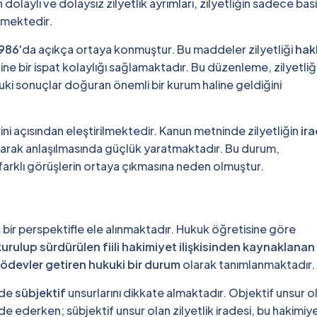
n dolaylı ve dolaysız zilyetlik ayrımları, zilyetliğin sadece bas
ermektedir.
 986
'da açıkça ortaya konmuştur. Bu maddeler zilyetliği
hak
e bir ispat kolaylığı sağlamaktadır. Bu düzenleme, zilyetliğ
ki sonuçlar doğuran önemli bir kurum haline geldiğini
rini açısından eleştirilmektedir. Kanun metninde zilyetliğin
ir
larak anlaşılmasında güçlük yaratmaktadır. Bu durum,
a farklı görüşlerin ortaya çıkmasına neden olmuştur.
 bir perspektifle ele alınmaktadır. Hukuk öğretisine göre
de kurulup sürdürülen fiili hakimiyet ilişkisinden kaynaklanan
ı ödevler getiren hukuki bir durum
olarak tanımlanmaktadır.
de
sübjektif
unsurlarını dikkate almaktadır. Objektif unsur o
 ifade ederken; sübjektif unsur olan zilyetlik iradesi, bu hakimiy