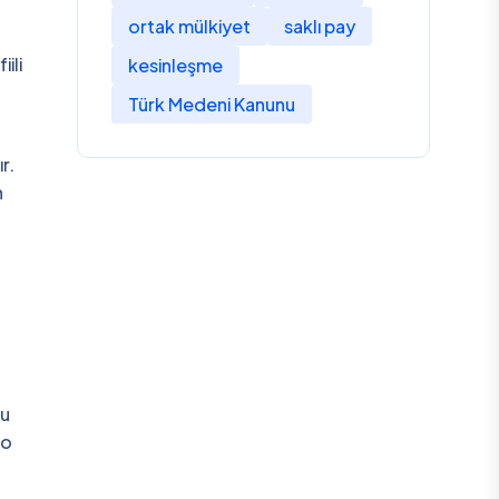
ortak mülkiyet
saklı pay
ili
kesinleşme
Türk Medeni Kanunu
r.
n
Bu
 o