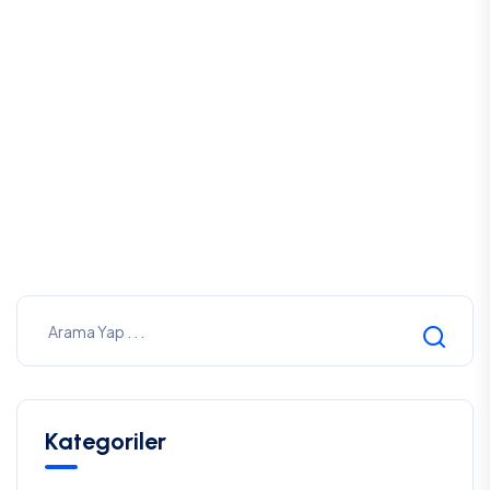
Tıbbi İhmal Davalarında Zamanaşımı
Av. Ali Haydar GÜLEÇ
25 Mayıs,2026
Kategoriler