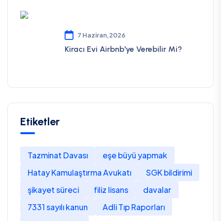
7 Haziran,2026
Kiracı Evi Airbnb'ye Verebilir Mi?
Etiketler
Tazminat Davası
eşe büyü yapmak
Hatay Kamulaştırma Avukatı
SGK bildirimi
şikayet süreci
filiz lisans
davalar
7331 sayılı kanun
Adli Tıp Raporları