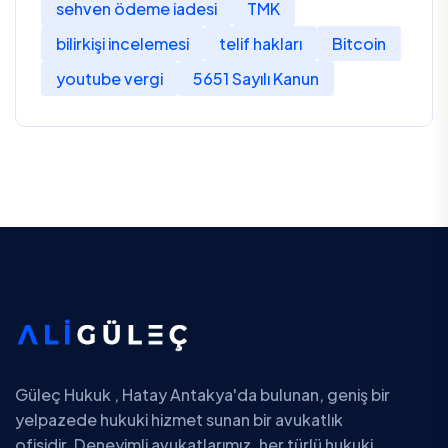
sehven ödeme iadesi
TMK
bilirkişi incelemesi
telif hakları
Bitcoin
youtube vergi
5651 Sayılı Kanun
Güleç Hukuk , Hatay Antakya'da bulunan, geniş bir
yelpazede hukuki hizmet sunan bir avukatlık
ofisidir. Deneyimli avukatlarımız, her türlü hukuki