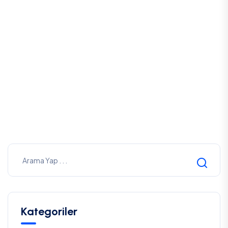
İşverenin Çalışanın Sosyal Medyasını
İzlemesi: Sınırlar Nerede?
Av. Ali Haydar GÜLEÇ
5 Haziran,2026
Kategoriler