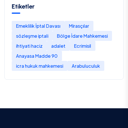
Etiketler
Emeklilik İptal Davası
Mirasçılar
sözleşme iptali
Bölge İdare Mahkemesi
ihtiyati haciz
adalet
Ecrimisil
Anayasa Madde 90
icra hukuk mahkemesi
Arabuluculuk