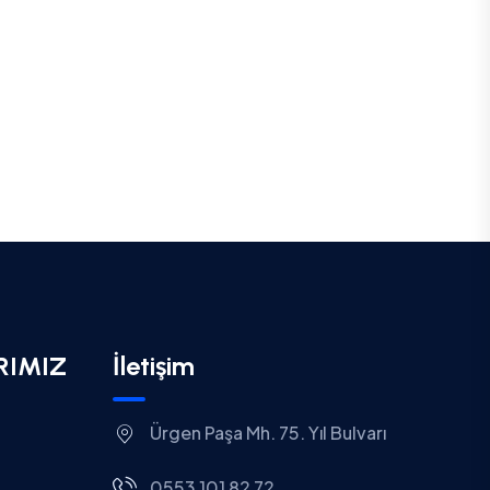
RIMIZ
İletişim
Ürgen Paşa Mh. 75. Yıl Bulvarı
0553 101 82 72