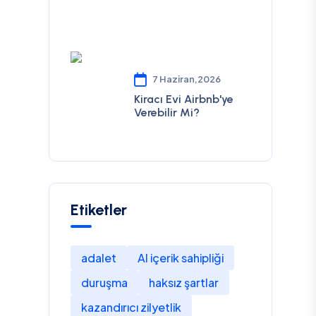
7 Haziran,2026
Kiracı Evi Airbnb'ye
Verebilir Mi?
Etiketler
adalet
AI içerik sahipliği
duruşma
haksız şartlar
kazandırıcı zilyetlik