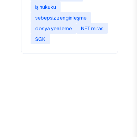
iş hukuku
sebepsiz zenginleşme
dosya yenileme
NFT miras
SGK