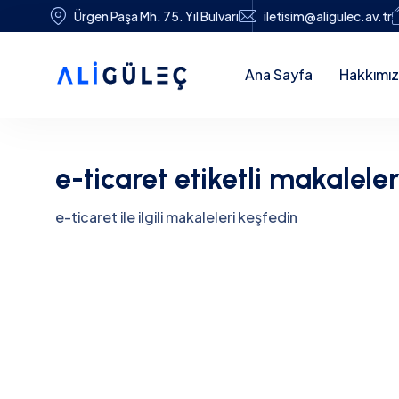
Ürgen Paşa Mh. 75. Yıl Bulvarı
iletisim@aligulec.av.tr
Ana Sayfa
Hakkımı
e-ticaret etiketli makaleler
e-ticaret ile ilgili makaleleri keşfedin