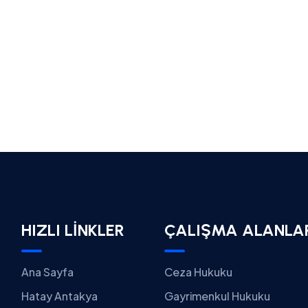
HIZLI LİNKLER
ÇALIŞMA ALANLA
Ana Sayfa
Ceza Hukuku
Hatay Antakya
Gayrimenkul Hukuku