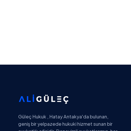
Sahte Ürün Satan Satıcıya Karşı
Hukuki Yollar
Av. Ali Haydar GÜLEÇ
5 Haziran,2026
Güleç Hukuk , Hatay Antakya'da bulunan,
geniş bir yelpazede hukuki hizmet sunan bir