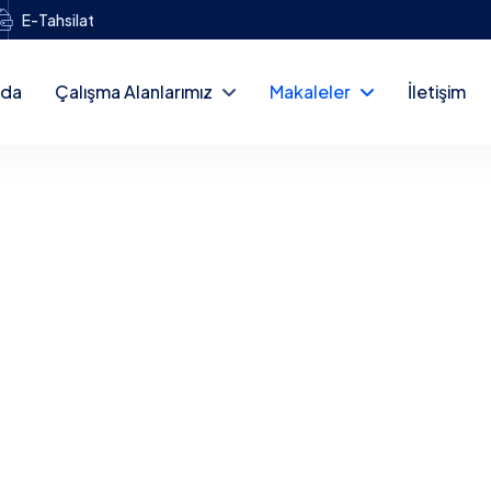
E-Tahsilat
zda
Çalışma Alanlarımız
Makaleler
İletişim