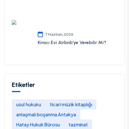
7 Haziran,2026
Kiracı Evi Airbnb'ye Verebilir Mi?
Etiketler
usul hukuku
ticari müzik kitaplığı
anlaşmalı boşanma Antakya
Hatay Hukuk Bürosu
tazminat