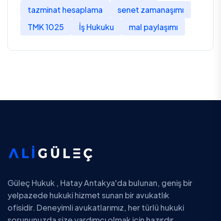
tazminat hesaplama
senet zamanaşımı
TMK 1025
İş Hukuku
mal paylaşımı
Güleç Hukuk , Hatay Antakya'da bulunan, geniş bir
yelpazede hukuki hizmet sunan bir avukatlık
ofisidir. Deneyimli avukatlarımız, her türlü hukuki
sorununuzda size yardımcı olmak için hazırdır.